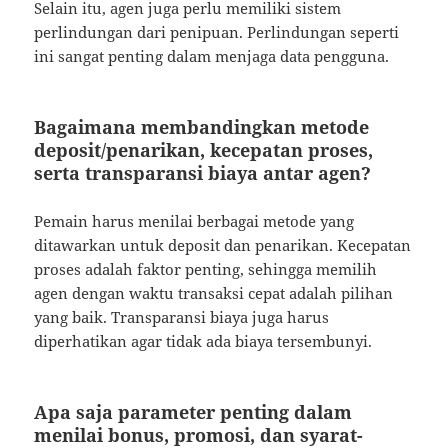
Selain itu, agen juga perlu memiliki sistem
perlindungan dari penipuan. Perlindungan seperti
ini sangat penting dalam menjaga data pengguna.
Bagaimana membandingkan metode
deposit/penarikan, kecepatan proses,
serta transparansi biaya antar agen?
Pemain harus menilai berbagai metode yang
ditawarkan untuk deposit dan penarikan. Kecepatan
proses adalah faktor penting, sehingga memilih
agen dengan waktu transaksi cepat adalah pilihan
yang baik. Transparansi biaya juga harus
diperhatikan agar tidak ada biaya tersembunyi.
Apa saja parameter penting dalam
menilai bonus, promosi, dan syarat-