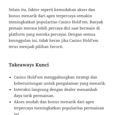
Selain itu, faktor seperti kemudahan akses dan
bonus menarik dari agen terpercaya semakin
meningkatkan popularitas Casino Hold’em. Banyak
pemain merasa lebih percaya diri saat bermain di
platform yang mereka percayai. Dengan semua
keunggulan ini, tidak heran jika Casino Hold’em
terus menjadi pilihan favorit.
Takeaways Kunci
Casino Hold’em menggabungkan strategi dan
keberuntungan untuk pengalaman yang menarik.
Interaksi langsung dengan dealer menambah
daya tarik permainan.
Akses mudah dan bonus menarik dari agen
terpercaya meningkatkan popularitas permainan
ini.