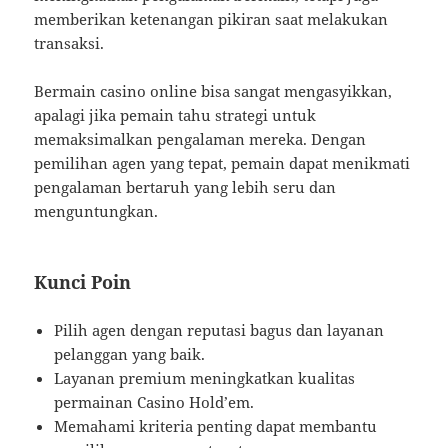
memberikan ketenangan pikiran saat melakukan
transaksi.
Bermain casino online bisa sangat mengasyikkan,
apalagi jika pemain tahu strategi untuk
memaksimalkan pengalaman mereka. Dengan
pemilihan agen yang tepat, pemain dapat menikmati
pengalaman bertaruh yang lebih seru dan
menguntungkan.
Kunci Poin
Pilih agen dengan reputasi bagus dan layanan
pelanggan yang baik.
Layanan premium meningkatkan kualitas
permainan Casino Hold’em.
Memahami kriteria penting dapat membantu