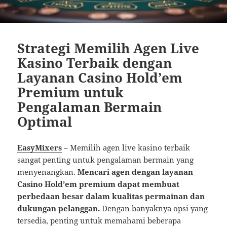
Strategi Memilih Agen Live
Kasino Terbaik dengan
Layanan Casino Hold’em
Premium untuk
Pengalaman Bermain
Optimal
EasyMixers
– Memilih agen live kasino terbaik
sangat penting untuk pengalaman bermain yang
menyenangkan.
Mencari agen dengan layanan
Casino Hold’em premium dapat membuat
perbedaan besar dalam kualitas permainan dan
dukungan pelanggan.
Dengan banyaknya opsi yang
tersedia, penting untuk memahami beberapa