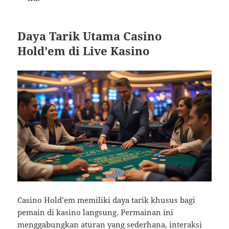
Daya Tarik Utama Casino
Hold’em di Live Kasino
Casino Hold’em memiliki daya tarik khusus bagi
pemain di kasino langsung. Permainan ini
menggabungkan aturan yang sederhana, interaksi