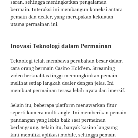
saran, sehingga meningkatkan pengalaman
bermain. Interaksi ini membangun koneksi antara
pemain dan dealer, yang merupakan kekuatan
utama permainan ini.
Inovasi Teknologi dalam Permainan
Teknologi telah membawa perubahan besar dalam
cara orang bermain Casino Hold’em. Streaming
video berkualitas tinggi memungkinkan pemain
melihat setiap langkah dealer dengan jelas. Ini
membuat permainan terasa lebih nyata dan imersif.
Selain itu, beberapa platform menawarkan fitur
seperti kamera multi-angle. Ini memberikan pemain
pandangan yang lebih baik saat permainan
berlangsung. Selain itu, banyak kasino langsung
kini memiliki aplikasi mobile, sehingga pemain