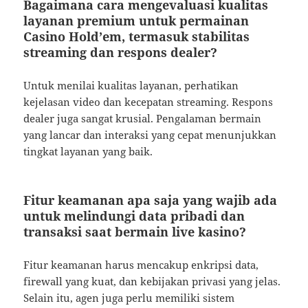
Bagaimana cara mengevaluasi kualitas
layanan premium untuk permainan
Casino Hold’em, termasuk stabilitas
streaming dan respons dealer?
Untuk menilai kualitas layanan, perhatikan
kejelasan video dan kecepatan streaming. Respons
dealer juga sangat krusial. Pengalaman bermain
yang lancar dan interaksi yang cepat menunjukkan
tingkat layanan yang baik.
Fitur keamanan apa saja yang wajib ada
untuk melindungi data pribadi dan
transaksi saat bermain live kasino?
Fitur keamanan harus mencakup enkripsi data,
firewall yang kuat, dan kebijakan privasi yang jelas.
Selain itu, agen juga perlu memiliki sistem