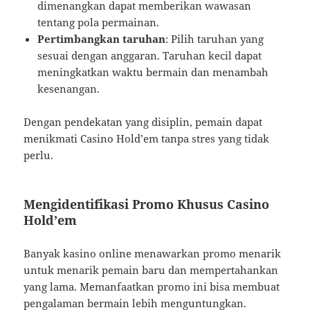
dimenangkan dapat memberikan wawasan
tentang pola permainan.
Pertimbangkan taruhan
: Pilih taruhan yang
sesuai dengan anggaran. Taruhan kecil dapat
meningkatkan waktu bermain dan menambah
kesenangan.
Dengan pendekatan yang disiplin, pemain dapat
menikmati Casino Hold’em tanpa stres yang tidak
perlu.
Mengidentifikasi Promo Khusus Casino
Hold’em
Banyak kasino online menawarkan promo menarik
untuk menarik pemain baru dan mempertahankan
yang lama. Memanfaatkan promo ini bisa membuat
pengalaman bermain lebih menguntungkan.