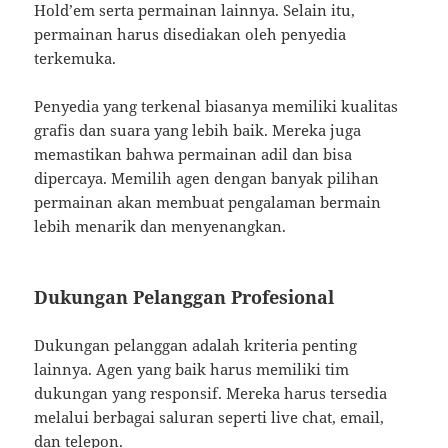
Hold’em serta permainan lainnya. Selain itu,
permainan harus disediakan oleh penyedia
terkemuka.
Penyedia yang terkenal biasanya memiliki kualitas
grafis dan suara yang lebih baik. Mereka juga
memastikan bahwa permainan adil dan bisa
dipercaya. Memilih agen dengan banyak pilihan
permainan akan membuat pengalaman bermain
lebih menarik dan menyenangkan.
Dukungan Pelanggan Profesional
Dukungan pelanggan adalah kriteria penting
lainnya. Agen yang baik harus memiliki tim
dukungan yang responsif. Mereka harus tersedia
melalui berbagai saluran seperti live chat, email,
dan telepon.