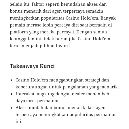
Selain itu, faktor seperti kemudahan akses dan
bonus menarik dari agen terpercaya semakin
meningkatkan popularitas Casino Hold’em. Banyak
pemain merasa lebih percaya diri saat bermain di
platform yang mereka percayai. Dengan semua
keunggulan ini, tidak heran jika Casino Hold’em
terus menjadi pilihan favorit.
Takeaways Kunci
Casino Hold’em menggabungkan strategi dan
keberuntungan untuk pengalaman yang menarik.
Interaksi langsung dengan dealer menambah
daya tarik permainan.
Akses mudah dan bonus menarik dari agen
terpercaya meningkatkan popularitas permainan
ini.