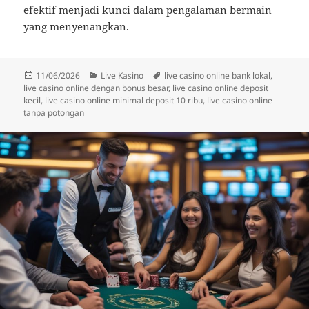
efektif menjadi kunci dalam pengalaman bermain
yang menyenangkan.
Posted
Categories
Tags
11/06/2026
Live Kasino
live casino online bank lokal
,
on
live casino online dengan bonus besar
,
live casino online deposit
kecil
,
live casino online minimal deposit 10 ribu
,
live casino online
tanpa potongan