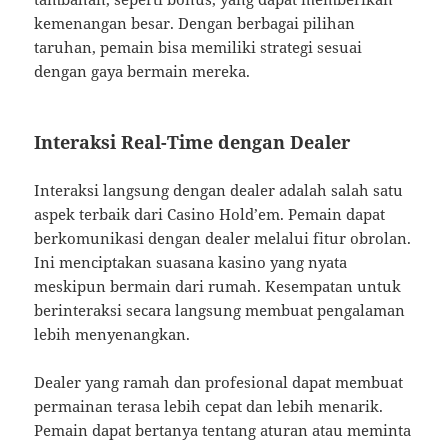
kemenangan besar. Dengan berbagai pilihan
taruhan, pemain bisa memiliki strategi sesuai
dengan gaya bermain mereka.
Interaksi Real-Time dengan Dealer
Interaksi langsung dengan dealer adalah salah satu
aspek terbaik dari Casino Hold’em. Pemain dapat
berkomunikasi dengan dealer melalui fitur obrolan.
Ini menciptakan suasana kasino yang nyata
meskipun bermain dari rumah. Kesempatan untuk
berinteraksi secara langsung membuat pengalaman
lebih menyenangkan.
Dealer yang ramah dan profesional dapat membuat
permainan terasa lebih cepat dan lebih menarik.
Pemain dapat bertanya tentang aturan atau meminta