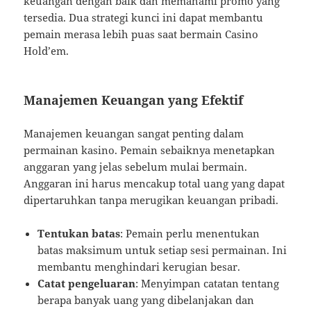
keuangan dengan baik dan memahami promo yang
tersedia. Dua strategi kunci ini dapat membantu
pemain merasa lebih puas saat bermain Casino
Hold’em.
Manajemen Keuangan yang Efektif
Manajemen keuangan sangat penting dalam
permainan kasino. Pemain sebaiknya menetapkan
anggaran yang jelas sebelum mulai bermain.
Anggaran ini harus mencakup total uang yang dapat
dipertaruhkan tanpa merugikan keuangan pribadi.
Tentukan batas
: Pemain perlu menentukan
batas maksimum untuk setiap sesi permainan. Ini
membantu menghindari kerugian besar.
Catat pengeluaran
: Menyimpan catatan tentang
berapa banyak uang yang dibelanjakan dan