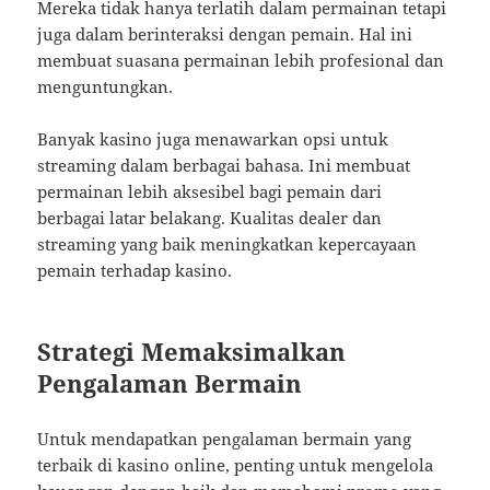
Mereka tidak hanya terlatih dalam permainan tetapi
juga dalam berinteraksi dengan pemain. Hal ini
membuat suasana permainan lebih profesional dan
menguntungkan.
Banyak kasino juga menawarkan opsi untuk
streaming dalam berbagai bahasa. Ini membuat
permainan lebih aksesibel bagi pemain dari
berbagai latar belakang. Kualitas dealer dan
streaming yang baik meningkatkan kepercayaan
pemain terhadap kasino.
Strategi Memaksimalkan
Pengalaman Bermain
Untuk mendapatkan pengalaman bermain yang
terbaik di kasino online, penting untuk mengelola