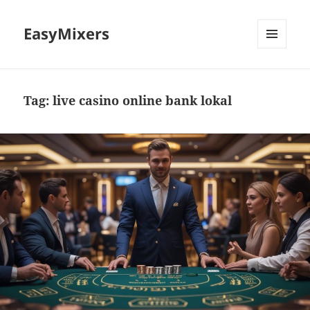
EasyMixers
MENU
AND
WIDGETS
Tag:
live casino online bank lokal