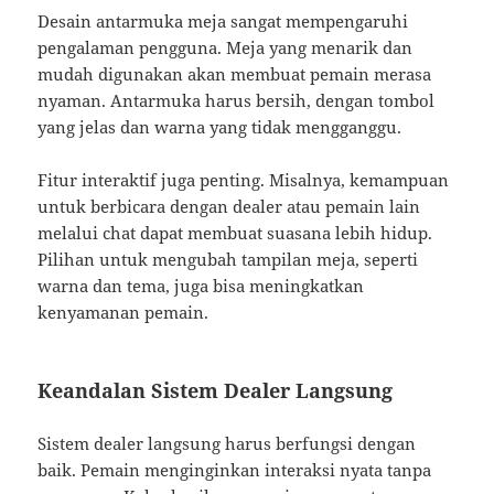
Desain antarmuka meja sangat mempengaruhi
pengalaman pengguna. Meja yang menarik dan
mudah digunakan akan membuat pemain merasa
nyaman. Antarmuka harus bersih, dengan tombol
yang jelas dan warna yang tidak mengganggu.
Fitur interaktif juga penting. Misalnya, kemampuan
untuk berbicara dengan dealer atau pemain lain
melalui chat dapat membuat suasana lebih hidup.
Pilihan untuk mengubah tampilan meja, seperti
warna dan tema, juga bisa meningkatkan
kenyamanan pemain.
Keandalan Sistem Dealer Langsung
Sistem dealer langsung harus berfungsi dengan
baik. Pemain menginginkan interaksi nyata tanpa