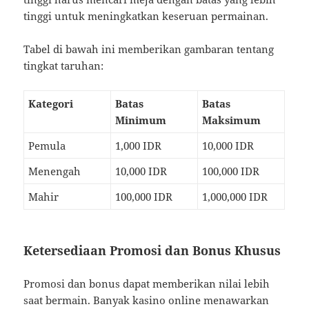
tinggi untuk meningkatkan keseruan permainan.
Tabel di bawah ini memberikan gambaran tentang
tingkat taruhan:
Kategori
Batas
Batas
Minimum
Maksimum
Pemula
1,000 IDR
10,000 IDR
Menengah
10,000 IDR
100,000 IDR
Mahir
100,000 IDR
1,000,000 IDR
Ketersediaan Promosi dan Bonus Khusus
Promosi dan bonus dapat memberikan nilai lebih
saat bermain. Banyak kasino online menawarkan