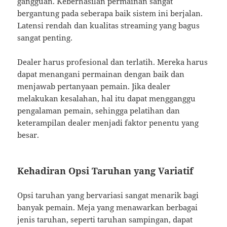
gangguan. Keberhasilan permainan sangat
bergantung pada seberapa baik sistem ini berjalan.
Latensi rendah dan kualitas streaming yang bagus
sangat penting.
Dealer harus profesional dan terlatih. Mereka harus
dapat menangani permainan dengan baik dan
menjawab pertanyaan pemain. Jika dealer
melakukan kesalahan, hal itu dapat mengganggu
pengalaman pemain, sehingga pelatihan dan
keterampilan dealer menjadi faktor penentu yang
besar.
Kehadiran Opsi Taruhan yang Variatif
Opsi taruhan yang bervariasi sangat menarik bagi
banyak pemain. Meja yang menawarkan berbagai
jenis taruhan, seperti taruhan sampingan, dapat