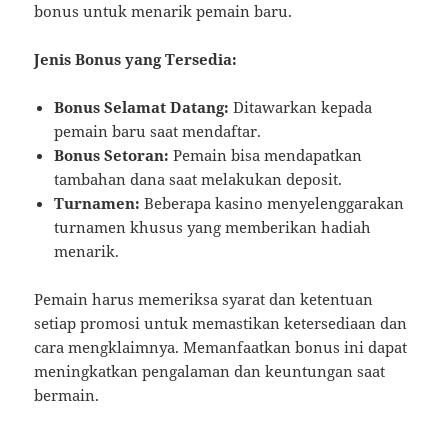
bonus untuk menarik pemain baru.
Jenis Bonus yang Tersedia:
Bonus Selamat Datang:
Ditawarkan kepada
pemain baru saat mendaftar.
Bonus Setoran:
Pemain bisa mendapatkan
tambahan dana saat melakukan deposit.
Turnamen:
Beberapa kasino menyelenggarakan
turnamen khusus yang memberikan hadiah
menarik.
Pemain harus memeriksa syarat dan ketentuan
setiap promosi untuk memastikan ketersediaan dan
cara mengklaimnya. Memanfaatkan bonus ini dapat
meningkatkan pengalaman dan keuntungan saat
bermain.