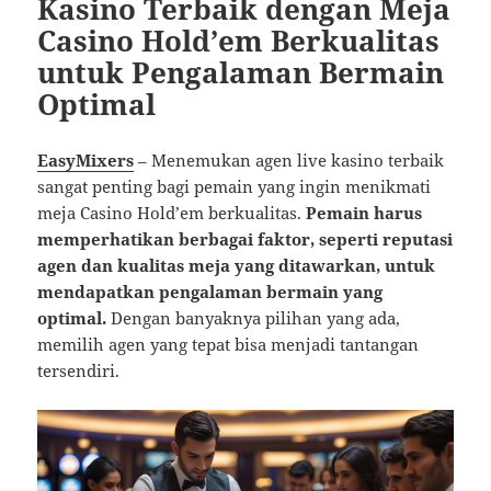
Kasino Terbaik dengan Meja
Casino Hold’em Berkualitas
untuk Pengalaman Bermain
Optimal
EasyMixers
– Menemukan agen live kasino terbaik
sangat penting bagi pemain yang ingin menikmati
meja Casino Hold’em berkualitas.
Pemain harus
memperhatikan berbagai faktor, seperti reputasi
agen dan kualitas meja yang ditawarkan, untuk
mendapatkan pengalaman bermain yang
optimal.
Dengan banyaknya pilihan yang ada,
memilih agen yang tepat bisa menjadi tantangan
tersendiri.