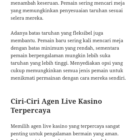
menambah keseruan. Pemain sering mencari meja
yang memungkinkan penyesuaian taruhan sesuai
selera mereka.
Adanya batas taruhan yang fleksibel juga
membantu. Pemain baru sering kali mencari meja
dengan batas minimum yang rendah, sementara
pemain berpengalaman mungkin lebih suka
taruhan yang lebih tinggi. Menyediakan opsi yang
cukup memungkinkan semua jenis pemain untuk
menikmati permainan dengan cara mereka sendiri.
Ciri-Ciri Agen Live Kasino
Terpercaya
Memilih agen live kasino yang terpercaya sangat
penting untuk pengalaman bermain yang aman.