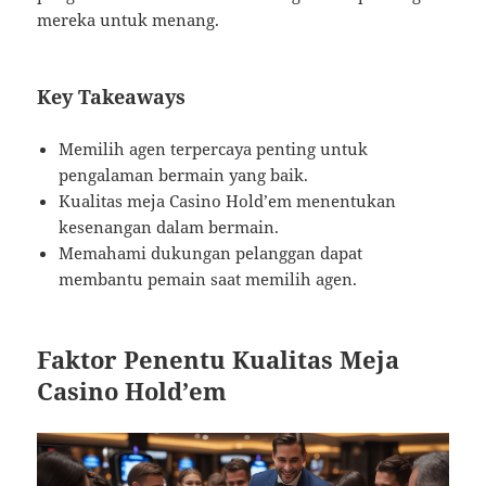
mereka untuk menang.
Key Takeaways
Memilih agen terpercaya penting untuk
pengalaman bermain yang baik.
Kualitas meja Casino Hold’em menentukan
kesenangan dalam bermain.
Memahami dukungan pelanggan dapat
membantu pemain saat memilih agen.
Faktor Penentu Kualitas Meja
Casino Hold’em