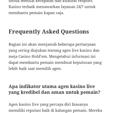
untuk menilai kecepatan dan kualitas respons.
Kasino terbaik menawarkan layanan 24/7 untuk
membantu pemain kapan saja.
Frequently Asked Questions
Bagian ini akan menjawab beberapa pertanyaan
yang sering diajukan tentang agen live kasino dan
meja Casino Hold’em. Mengetahui informasi ini
dapat membantu pemain membuat keputusan yang
lebih baik saat memilih agen.
Apa indikator utama agen kasino live
yang kredibel dan aman untuk pemain?
Agen kasino live yang percaya diri biasanya
memiliki reputasi baik di kalangan pemain. Mereka