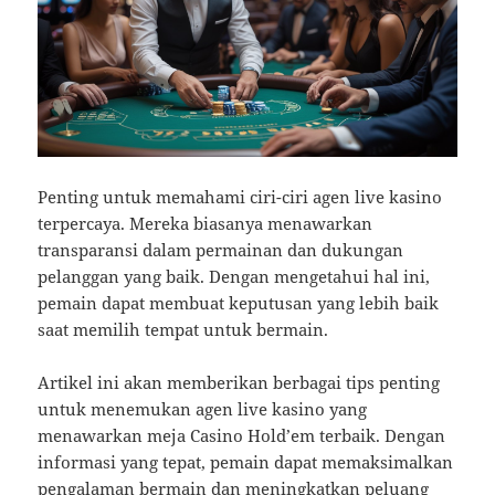
Penting untuk memahami ciri-ciri agen live kasino
terpercaya. Mereka biasanya menawarkan
transparansi dalam permainan dan dukungan
pelanggan yang baik. Dengan mengetahui hal ini,
pemain dapat membuat keputusan yang lebih baik
saat memilih tempat untuk bermain.
Artikel ini akan memberikan berbagai tips penting
untuk menemukan agen live kasino yang
menawarkan meja Casino Hold’em terbaik. Dengan
informasi yang tepat, pemain dapat memaksimalkan
pengalaman bermain dan meningkatkan peluang