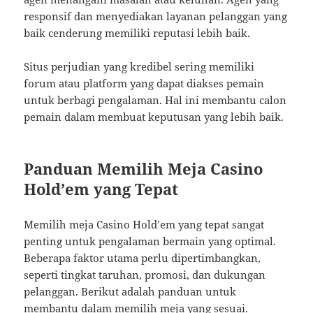
responsif dan menyediakan layanan pelanggan yang
baik cenderung memiliki reputasi lebih baik.
Situs perjudian yang kredibel sering memiliki
forum atau platform yang dapat diakses pemain
untuk berbagi pengalaman. Hal ini membantu calon
pemain dalam membuat keputusan yang lebih baik.
Panduan Memilih Meja Casino
Hold’em yang Tepat
Memilih meja Casino Hold’em yang tepat sangat
penting untuk pengalaman bermain yang optimal.
Beberapa faktor utama perlu dipertimbangkan,
seperti tingkat taruhan, promosi, dan dukungan
pelanggan. Berikut adalah panduan untuk
membantu dalam memilih meja yang sesuai.