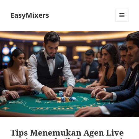
EasyMixers
MENU
AND
WIDGETS
Tips Menemukan Agen Live