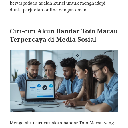
kewaspadaan adalah kunci untuk menghadapi
dunia perjudian online dengan aman.
Ciri-ciri Akun Bandar Toto Macau
Terpercaya di Media Sosial
Mengetahui ciri-ciri akun bandar Toto Macau yang