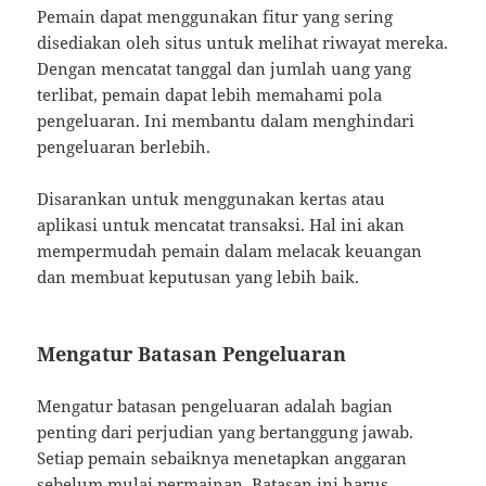
Pemain dapat menggunakan fitur yang sering
disediakan oleh situs untuk melihat riwayat mereka.
Dengan mencatat tanggal dan jumlah uang yang
terlibat, pemain dapat lebih memahami pola
pengeluaran. Ini membantu dalam menghindari
pengeluaran berlebih.
Disarankan untuk menggunakan kertas atau
aplikasi untuk mencatat transaksi. Hal ini akan
mempermudah pemain dalam melacak keuangan
dan membuat keputusan yang lebih baik.
Mengatur Batasan Pengeluaran
Mengatur batasan pengeluaran adalah bagian
penting dari perjudian yang bertanggung jawab.
Setiap pemain sebaiknya menetapkan anggaran
sebelum mulai permainan. Batasan ini harus