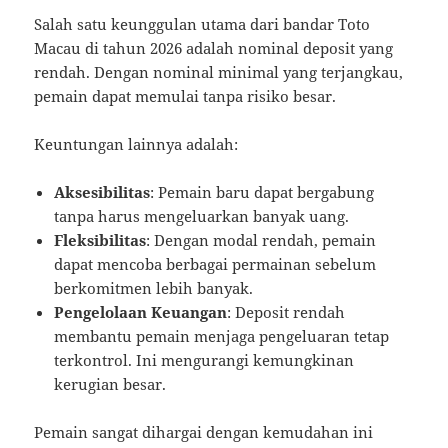
Salah satu keunggulan utama dari bandar Toto
Macau di tahun 2026 adalah nominal deposit yang
rendah. Dengan nominal minimal yang terjangkau,
pemain dapat memulai tanpa risiko besar.
Keuntungan lainnya adalah:
Aksesibilitas
: Pemain baru dapat bergabung
tanpa harus mengeluarkan banyak uang.
Fleksibilitas
: Dengan modal rendah, pemain
dapat mencoba berbagai permainan sebelum
berkomitmen lebih banyak.
Pengelolaan Keuangan
: Deposit rendah
membantu pemain menjaga pengeluaran tetap
terkontrol. Ini mengurangi kemungkinan
kerugian besar.
Pemain sangat dihargai dengan kemudahan ini