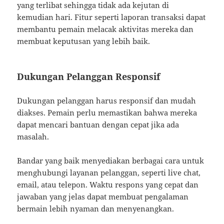
yang terlibat sehingga tidak ada kejutan di
kemudian hari. Fitur seperti laporan transaksi dapat
membantu pemain melacak aktivitas mereka dan
membuat keputusan yang lebih baik.
Dukungan Pelanggan Responsif
Dukungan pelanggan harus responsif dan mudah
diakses. Pemain perlu memastikan bahwa mereka
dapat mencari bantuan dengan cepat jika ada
masalah.
Bandar yang baik menyediakan berbagai cara untuk
menghubungi layanan pelanggan, seperti live chat,
email, atau telepon. Waktu respons yang cepat dan
jawaban yang jelas dapat membuat pengalaman
bermain lebih nyaman dan menyenangkan.