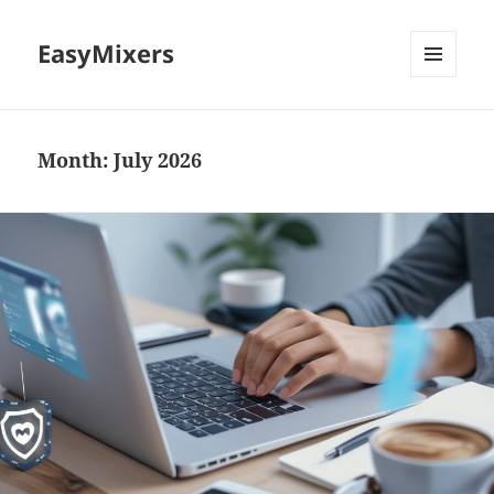
EasyMixers
MENU
AND
WIDGETS
Month:
July 2026