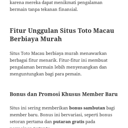
karena mereka dapat menikmati pengalaman
bermain tanpa tekanan finansial.
Fitur Unggulan Situs Toto Macau
Berbiaya Murah
Situs Toto Macau berbiaya murah menawarkan
berbagai fitur menarik. Fitur-fitur ini membuat
pengalaman bermain lebih menyenangkan dan
menguntungkan bagi para pemain.
Bonus dan Promosi Khusus Member Baru
Situs ini sering memberikan
bonus sambutan
bagi
member baru. Bonus ini bervariasi, seperti bonus
setoran pertama dan
putaran gratis
pada