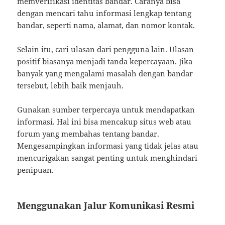
memverifikasi identitas bandar. Caranya bisa
dengan mencari tahu informasi lengkap tentang
bandar, seperti nama, alamat, dan nomor kontak.
Selain itu, cari ulasan dari pengguna lain. Ulasan
positif biasanya menjadi tanda kepercayaan. Jika
banyak yang mengalami masalah dengan bandar
tersebut, lebih baik menjauh.
Gunakan sumber terpercaya untuk mendapatkan
informasi. Hal ini bisa mencakup situs web atau
forum yang membahas tentang bandar.
Mengesampingkan informasi yang tidak jelas atau
mencurigakan sangat penting untuk menghindari
penipuan.
Menggunakan Jalur Komunikasi Resmi