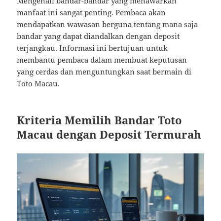
Mengenali bandar-bandar yang menawarkan
manfaat ini sangat penting. Pembaca akan
mendapatkan wawasan berguna tentang mana saja
bandar yang dapat diandalkan dengan deposit
terjangkau. Informasi ini bertujuan untuk
membantu pembaca dalam membuat keputusan
yang cerdas dan menguntungkan saat bermain di
Toto Macau.
Kriteria Memilih Bandar Toto
Macau dengan Deposit Termurah