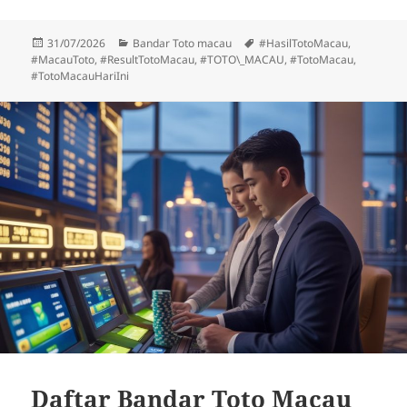
Posted
Categories
Tags
31/07/2026
Bandar Toto macau
#HasilTotoMacau
,
on
#MacauToto
,
#ResultTotoMacau
,
#TOTO\_MACAU
,
#TotoMacau
,
#TotoMacauHariIni
Daftar Bandar Toto Macau