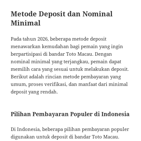
Metode Deposit dan Nominal
Minimal
Pada tahun 2026, beberapa metode deposit
menawarkan kemudahan bagi pemain yang ingin
berpartisipasi di bandar Toto Macau. Dengan
nominal minimal yang terjangkau, pemain dapat
memilih cara yang sesuai untuk melakukan deposit.
Berikut adalah rincian metode pembayaran yang
umum, proses verifikasi, dan manfaat dari minimal
deposit yang rendah.
Pilihan Pembayaran Populer di Indonesia
Di Indonesia, beberapa pilihan pembayaran populer
digunakan untuk deposit di bandar Toto Macau.