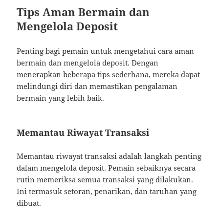
Tips Aman Bermain dan
Mengelola Deposit
Penting bagi pemain untuk mengetahui cara aman
bermain dan mengelola deposit. Dengan
menerapkan beberapa tips sederhana, mereka dapat
melindungi diri dan memastikan pengalaman
bermain yang lebih baik.
Memantau Riwayat Transaksi
Memantau riwayat transaksi adalah langkah penting
dalam mengelola deposit. Pemain sebaiknya secara
rutin memeriksa semua transaksi yang dilakukan.
Ini termasuk setoran, penarikan, dan taruhan yang
dibuat.