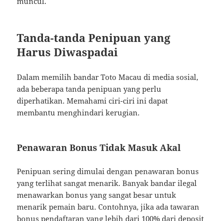
muncul.
Tanda-tanda Penipuan yang
Harus Diwaspadai
Dalam memilih bandar Toto Macau di media sosial,
ada beberapa tanda penipuan yang perlu
diperhatikan. Memahami ciri-ciri ini dapat
membantu menghindari kerugian.
Penawaran Bonus Tidak Masuk Akal
Penipuan sering dimulai dengan penawaran bonus
yang terlihat sangat menarik. Banyak bandar ilegal
menawarkan bonus yang sangat besar untuk
menarik pemain baru. Contohnya, jika ada tawaran
bonus pendaftaran yang lebih dari 100% dari deposit