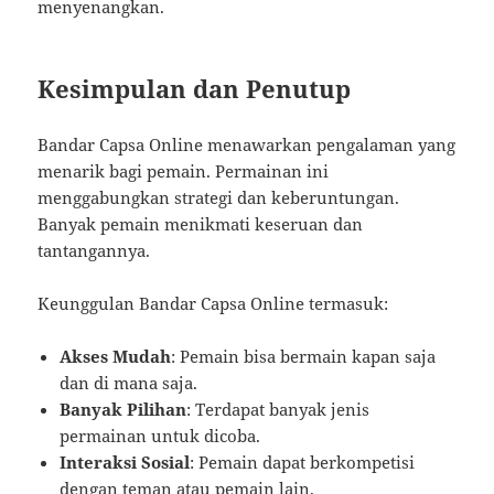
menyenangkan.
Kesimpulan dan Penutup
Bandar Capsa Online menawarkan pengalaman yang
menarik bagi pemain. Permainan ini
menggabungkan strategi dan keberuntungan.
Banyak pemain menikmati keseruan dan
tantangannya.
Keunggulan Bandar Capsa Online termasuk:
Akses Mudah
: Pemain bisa bermain kapan saja
dan di mana saja.
Banyak Pilihan
: Terdapat banyak jenis
permainan untuk dicoba.
Interaksi Sosial
: Pemain dapat berkompetisi
dengan teman atau pemain lain.