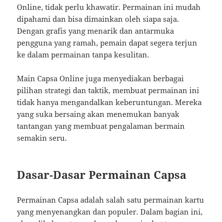
Online, tidak perlu khawatir. Permainan ini mudah
dipahami dan bisa dimainkan oleh siapa saja.
Dengan grafis yang menarik dan antarmuka
pengguna yang ramah, pemain dapat segera terjun
ke dalam permainan tanpa kesulitan.
Main Capsa Online juga menyediakan berbagai
pilihan strategi dan taktik, membuat permainan ini
tidak hanya mengandalkan keberuntungan. Mereka
yang suka bersaing akan menemukan banyak
tantangan yang membuat pengalaman bermain
semakin seru.
Dasar-Dasar Permainan Capsa
Permainan Capsa adalah salah satu permainan kartu
yang menyenangkan dan populer. Dalam bagian ini,