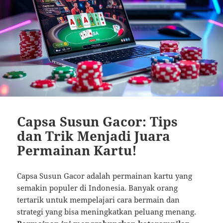
Capsa Susun Gacor: Tips
dan Trik Menjadi Juara
Permainan Kartu!
Capsa Susun Gacor adalah permainan kartu yang
semakin populer di Indonesia. Banyak orang
tertarik untuk mempelajari cara bermain dan
strategi yang bisa meningkatkan peluang menang.