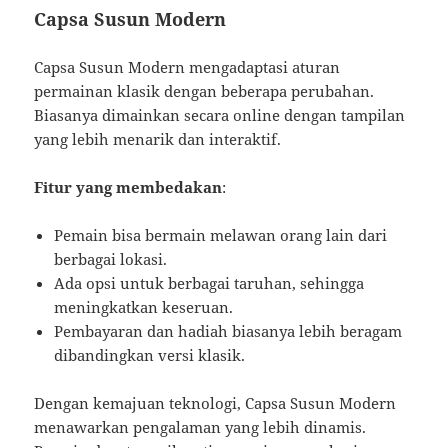
Capsa Susun Modern
Capsa Susun Modern mengadaptasi aturan
permainan klasik dengan beberapa perubahan.
Biasanya dimainkan secara online dengan tampilan
yang lebih menarik dan interaktif.
Fitur yang membedakan
:
Pemain bisa bermain melawan orang lain dari
berbagai lokasi.
Ada opsi untuk berbagai taruhan, sehingga
meningkatkan keseruan.
Pembayaran dan hadiah biasanya lebih beragam
dibandingkan versi klasik.
Dengan kemajuan teknologi, Capsa Susun Modern
menawarkan pengalaman yang lebih dinamis.