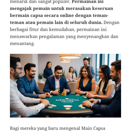
menarik dan sangat populer.
Permainan ini
mengajak pemain untuk merasakan keseruan
bermain capsa secara online dengan teman-
teman atau pemain lain di seluruh dunia.
Dengan
berbagai fitur dan kemudahan, permainan ini
menawarkan pengalaman yang menyenangkan dan
menantang.
Bagi mereka yang baru mengenal Main Capsa