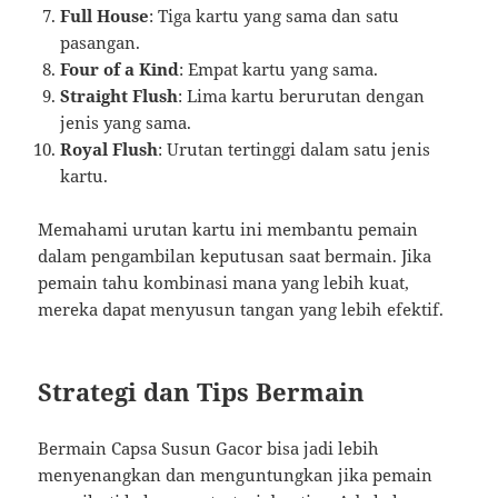
Full House
: Tiga kartu yang sama dan satu
pasangan.
Four of a Kind
: Empat kartu yang sama.
Straight Flush
: Lima kartu berurutan dengan
jenis yang sama.
Royal Flush
: Urutan tertinggi dalam satu jenis
kartu.
Memahami urutan kartu ini membantu pemain
dalam pengambilan keputusan saat bermain. Jika
pemain tahu kombinasi mana yang lebih kuat,
mereka dapat menyusun tangan yang lebih efektif.
Strategi dan Tips Bermain
Bermain Capsa Susun Gacor bisa jadi lebih
menyenangkan dan menguntungkan jika pemain