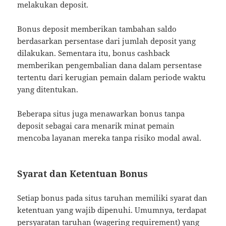
melakukan deposit.
Bonus deposit memberikan tambahan saldo
berdasarkan persentase dari jumlah deposit yang
dilakukan. Sementara itu, bonus cashback
memberikan pengembalian dana dalam persentase
tertentu dari kerugian pemain dalam periode waktu
yang ditentukan.
Beberapa situs juga menawarkan bonus tanpa
deposit sebagai cara menarik minat pemain
mencoba layanan mereka tanpa risiko modal awal.
Syarat dan Ketentuan Bonus
Setiap bonus pada situs taruhan memiliki syarat dan
ketentuan yang wajib dipenuhi. Umumnya, terdapat
persyaratan taruhan (wagering requirement) yang