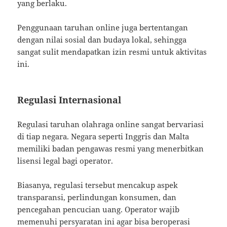
yang berlaku.
Penggunaan taruhan online juga bertentangan
dengan nilai sosial dan budaya lokal, sehingga
sangat sulit mendapatkan izin resmi untuk aktivitas
ini.
Regulasi Internasional
Regulasi taruhan olahraga online sangat bervariasi
di tiap negara. Negara seperti Inggris dan Malta
memiliki badan pengawas resmi yang menerbitkan
lisensi legal bagi operator.
Biasanya, regulasi tersebut mencakup aspek
transparansi, perlindungan konsumen, dan
pencegahan pencucian uang. Operator wajib
memenuhi persyaratan ini agar bisa beroperasi