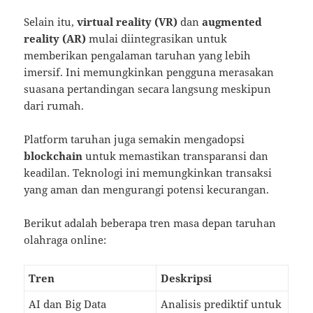
Selain itu,
virtual reality (VR)
dan
augmented
reality (AR)
mulai diintegrasikan untuk
memberikan pengalaman taruhan yang lebih
imersif. Ini memungkinkan pengguna merasakan
suasana pertandingan secara langsung meskipun
dari rumah.
Platform taruhan juga semakin mengadopsi
blockchain
untuk memastikan transparansi dan
keadilan. Teknologi ini memungkinkan transaksi
yang aman dan mengurangi potensi kecurangan.
Berikut adalah beberapa tren masa depan taruhan
olahraga online:
Tren
Deskripsi
AI dan Big Data
Analisis prediktif untuk