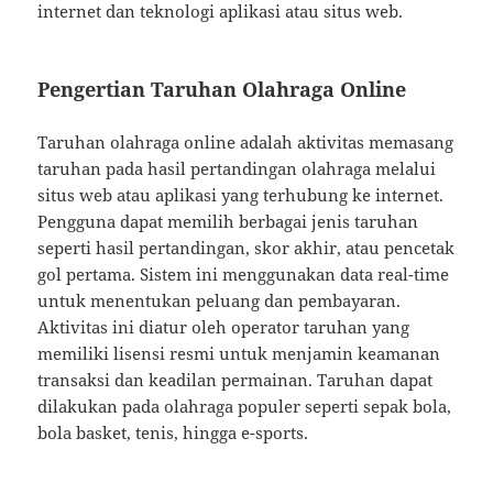
internet dan teknologi aplikasi atau situs web.
Pengertian Taruhan Olahraga Online
Taruhan olahraga online adalah aktivitas memasang
taruhan pada hasil pertandingan olahraga melalui
situs web atau aplikasi yang terhubung ke internet.
Pengguna dapat memilih berbagai jenis taruhan
seperti hasil pertandingan, skor akhir, atau pencetak
gol pertama. Sistem ini menggunakan data real-time
untuk menentukan peluang dan pembayaran.
Aktivitas ini diatur oleh operator taruhan yang
memiliki lisensi resmi untuk menjamin keamanan
transaksi dan keadilan permainan. Taruhan dapat
dilakukan pada olahraga populer seperti sepak bola,
bola basket, tenis, hingga e-sports.