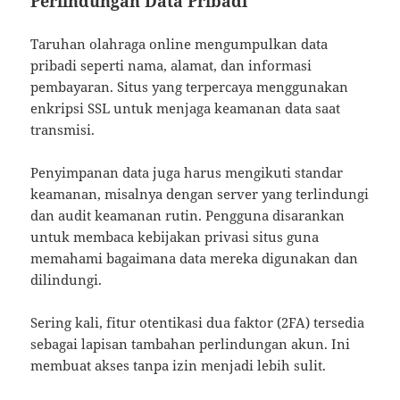
Perlindungan Data Pribadi
Taruhan olahraga online mengumpulkan data
pribadi seperti nama, alamat, dan informasi
pembayaran. Situs yang terpercaya menggunakan
enkripsi SSL untuk menjaga keamanan data saat
transmisi.
Penyimpanan data juga harus mengikuti standar
keamanan, misalnya dengan server yang terlindungi
dan audit keamanan rutin. Pengguna disarankan
untuk membaca kebijakan privasi situs guna
memahami bagaimana data mereka digunakan dan
dilindungi.
Sering kali, fitur otentikasi dua faktor (2FA) tersedia
sebagai lapisan tambahan perlindungan akun. Ini
membuat akses tanpa izin menjadi lebih sulit.