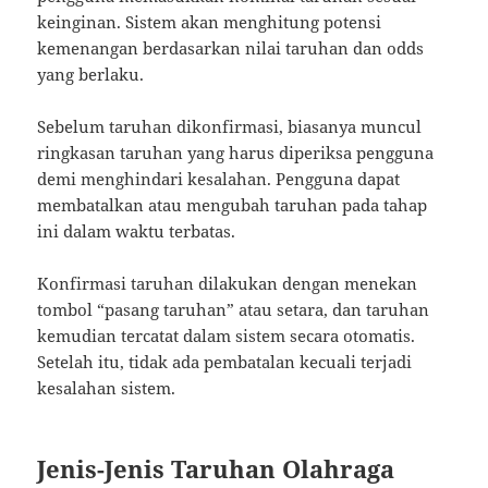
keinginan. Sistem akan menghitung potensi
kemenangan berdasarkan nilai taruhan dan odds
yang berlaku.
Sebelum taruhan dikonfirmasi, biasanya muncul
ringkasan taruhan yang harus diperiksa pengguna
demi menghindari kesalahan. Pengguna dapat
membatalkan atau mengubah taruhan pada tahap
ini dalam waktu terbatas.
Konfirmasi taruhan dilakukan dengan menekan
tombol “pasang taruhan” atau setara, dan taruhan
kemudian tercatat dalam sistem secara otomatis.
Setelah itu, tidak ada pembatalan kecuali terjadi
kesalahan sistem.
Jenis-Jenis Taruhan Olahraga