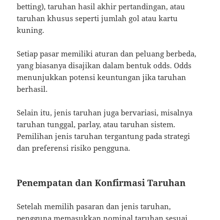
betting), taruhan hasil akhir pertandingan, atau
taruhan khusus seperti jumlah gol atau kartu
kuning.
Setiap pasar memiliki aturan dan peluang berbeda,
yang biasanya disajikan dalam bentuk odds. Odds
menunjukkan potensi keuntungan jika taruhan
berhasil.
Selain itu, jenis taruhan juga bervariasi, misalnya
taruhan tunggal, parlay, atau taruhan sistem.
Pemilihan jenis taruhan tergantung pada strategi
dan preferensi risiko pengguna.
Penempatan dan Konfirmasi Taruhan
Setelah memilih pasaran dan jenis taruhan,
pengguna memasukkan nominal taruhan sesuai