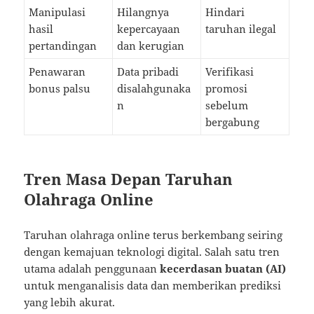
Manipulasi
Hilangnya
Hindari
hasil
kepercayaan
taruhan ilegal
pertandingan
dan kerugian
Penawaran
Data pribadi
Verifikasi
bonus palsu
disalahgunaka
promosi
n
sebelum
bergabung
Tren Masa Depan Taruhan
Olahraga Online
Taruhan olahraga online terus berkembang seiring
dengan kemajuan teknologi digital. Salah satu tren
utama adalah penggunaan
kecerdasan buatan (AI)
untuk menganalisis data dan memberikan prediksi
yang lebih akurat.