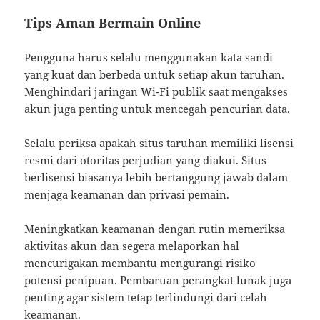
Tips Aman Bermain Online
Pengguna harus selalu menggunakan kata sandi
yang kuat dan berbeda untuk setiap akun taruhan.
Menghindari jaringan Wi-Fi publik saat mengakses
akun juga penting untuk mencegah pencurian data.
Selalu periksa apakah situs taruhan memiliki lisensi
resmi dari otoritas perjudian yang diakui. Situs
berlisensi biasanya lebih bertanggung jawab dalam
menjaga keamanan dan privasi pemain.
Meningkatkan keamanan dengan rutin memeriksa
aktivitas akun dan segera melaporkan hal
mencurigakan membantu mengurangi risiko
potensi penipuan. Pembaruan perangkat lunak juga
penting agar sistem tetap terlindungi dari celah
keamanan.