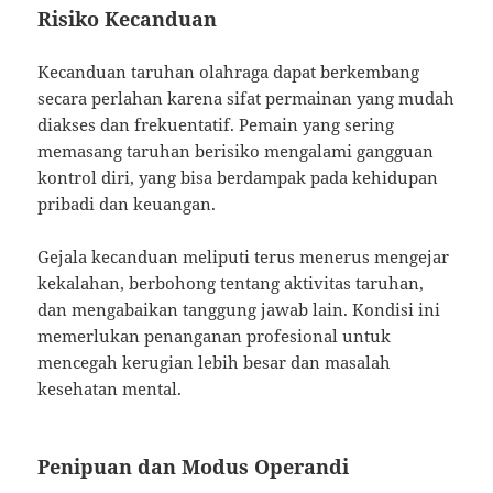
Risiko Kecanduan
Kecanduan taruhan olahraga dapat berkembang
secara perlahan karena sifat permainan yang mudah
diakses dan frekuentatif. Pemain yang sering
memasang taruhan berisiko mengalami gangguan
kontrol diri, yang bisa berdampak pada kehidupan
pribadi dan keuangan.
Gejala kecanduan meliputi terus menerus mengejar
kekalahan, berbohong tentang aktivitas taruhan,
dan mengabaikan tanggung jawab lain. Kondisi ini
memerlukan penanganan profesional untuk
mencegah kerugian lebih besar dan masalah
kesehatan mental.
Penipuan dan Modus Operandi