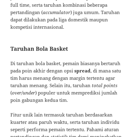
full time, serta taruhan kombinasi beberapa
pertandingan (
accumulator
) juga umum. Taruhan
dapat dilakukan pada liga domestik maupun
kompetisi internasional.
Taruhan Bola Basket
Di taruhan bola basket, pemain biasanya bertaruh
pada poin akhir dengan opsi
spread
, di mana satu
tim harus menang dengan margin tertentu agar
taruhan menang. Selain itu, taruhan
total points
(
over/under
) populer untuk memprediksi jumlah
poin gabungan kedua tim.
Fitur unik lain termasuk taruhan berdasarkan
kuarter atau paruh waktu, serta taruhan individu
seperti performa pemain tertentu. Pahami aturan
pertandingan dan statistik tim demi meningkatkan