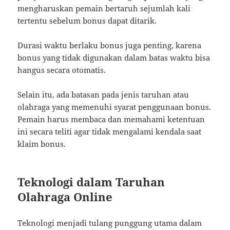
mengharuskan pemain bertaruh sejumlah kali
tertentu sebelum bonus dapat ditarik.
Durasi waktu berlaku bonus juga penting, karena
bonus yang tidak digunakan dalam batas waktu bisa
hangus secara otomatis.
Selain itu, ada batasan pada jenis taruhan atau
olahraga yang memenuhi syarat penggunaan bonus.
Pemain harus membaca dan memahami ketentuan
ini secara teliti agar tidak mengalami kendala saat
klaim bonus.
Teknologi dalam Taruhan
Olahraga Online
Teknologi menjadi tulang punggung utama dalam