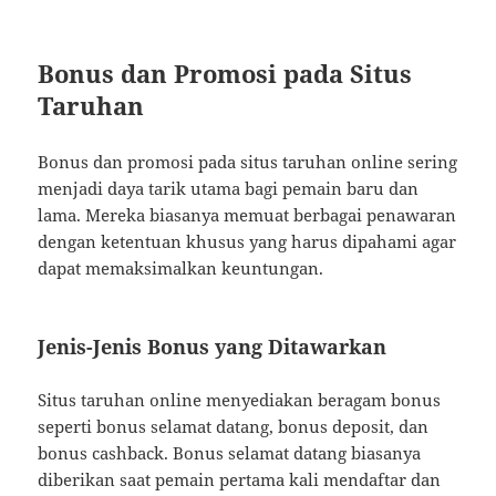
Bonus dan Promosi pada Situs
Taruhan
Bonus dan promosi pada situs taruhan online sering
menjadi daya tarik utama bagi pemain baru dan
lama. Mereka biasanya memuat berbagai penawaran
dengan ketentuan khusus yang harus dipahami agar
dapat memaksimalkan keuntungan.
Jenis-Jenis Bonus yang Ditawarkan
Situs taruhan online menyediakan beragam bonus
seperti bonus selamat datang, bonus deposit, dan
bonus cashback. Bonus selamat datang biasanya
diberikan saat pemain pertama kali mendaftar dan