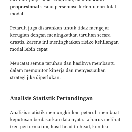
proporsional
sesuai persentase tertentu dari total
modal.
Petaruh juga disarankan untuk tidak mengejar
kerugian dengan meningkatkan taruhan secara
drastis, karena ini meningkatkan risiko kehilangan
modal lebih cepat.
Mencatat semua taruhan dan hasilnya membantu
dalam memonitor kinerja dan menyesuaikan
strategi jika diperlukan.
Analisis Statistik Pertandingan
Analisis statistik memungkinkan petaruh membuat
keputusan berdasarkan data nyata. Ia harus melihat
tren performa tim, hasil head-to-head, kondisi