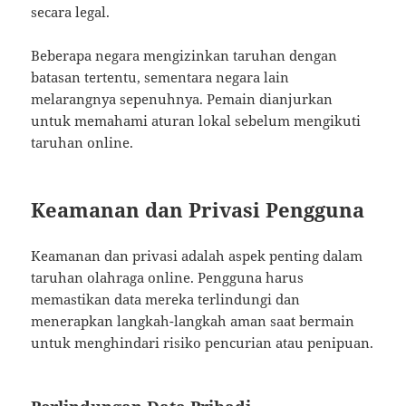
secara legal.
Beberapa negara mengizinkan taruhan dengan
batasan tertentu, sementara negara lain
melarangnya sepenuhnya. Pemain dianjurkan
untuk memahami aturan lokal sebelum mengikuti
taruhan online.
Keamanan dan Privasi Pengguna
Keamanan dan privasi adalah aspek penting dalam
taruhan olahraga online. Pengguna harus
memastikan data mereka terlindungi dan
menerapkan langkah-langkah aman saat bermain
untuk menghindari risiko pencurian atau penipuan.