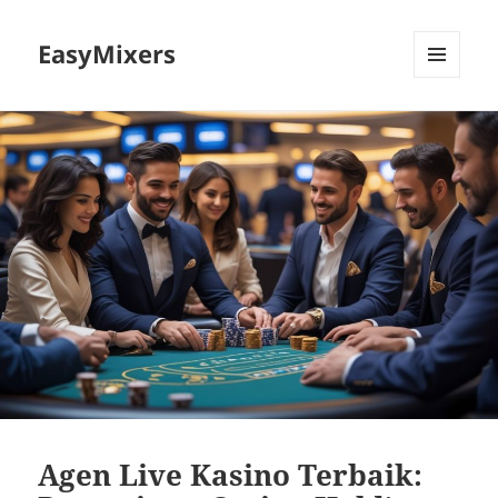
EasyMixers
MENU
AND
WIDGETS
Agen Live Kasino Terbaik: