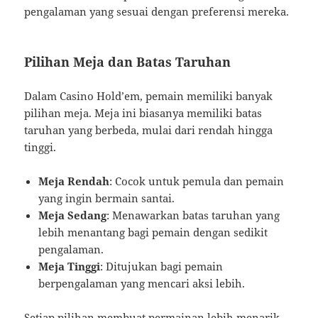
pengalaman yang sesuai dengan preferensi mereka.
Pilihan Meja dan Batas Taruhan
Dalam Casino Hold’em, pemain memiliki banyak
pilihan meja. Meja ini biasanya memiliki batas
taruhan yang berbeda, mulai dari rendah hingga
tinggi.
Meja Rendah
: Cocok untuk pemula dan pemain
yang ingin bermain santai.
Meja Sedang
: Menawarkan batas taruhan yang
lebih menantang bagi pemain dengan sedikit
pengalaman.
Meja Tinggi
: Ditujukan bagi pemain
berpengalaman yang mencari aksi lebih.
Setiap pilihan membuat permainan lebih menarik.