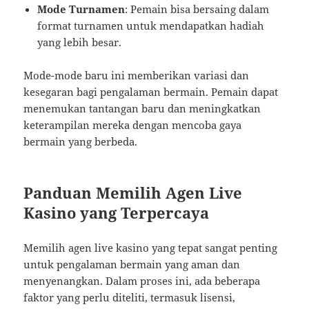
Mode Turnamen
: Pemain bisa bersaing dalam
format turnamen untuk mendapatkan hadiah
yang lebih besar.
Mode-mode baru ini memberikan variasi dan
kesegaran bagi pengalaman bermain. Pemain dapat
menemukan tantangan baru dan meningkatkan
keterampilan mereka dengan mencoba gaya
bermain yang berbeda.
Panduan Memilih Agen Live
Kasino yang Terpercaya
Memilih agen live kasino yang tepat sangat penting
untuk pengalaman bermain yang aman dan
menyenangkan. Dalam proses ini, ada beberapa
faktor yang perlu diteliti, termasuk lisensi,