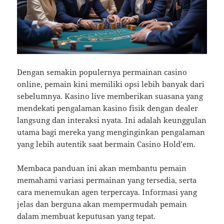
Dengan semakin populernya permainan casino
online, pemain kini memiliki opsi lebih banyak dari
sebelumnya. Kasino live memberikan suasana yang
mendekati pengalaman kasino fisik dengan dealer
langsung dan interaksi nyata. Ini adalah keunggulan
utama bagi mereka yang menginginkan pengalaman
yang lebih autentik saat bermain Casino Hold’em.
Membaca panduan ini akan membantu pemain
memahami variasi permainan yang tersedia, serta
cara menemukan agen terpercaya. Informasi yang
jelas dan berguna akan mempermudah pemain
dalam membuat keputusan yang tepat.