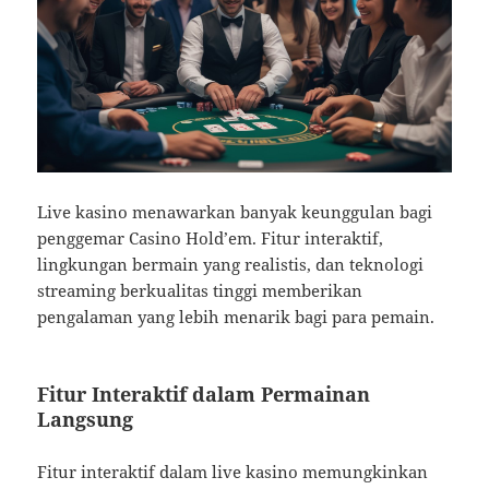
Live kasino menawarkan banyak keunggulan bagi
penggemar Casino Hold’em. Fitur interaktif,
lingkungan bermain yang realistis, dan teknologi
streaming berkualitas tinggi memberikan
pengalaman yang lebih menarik bagi para pemain.
Fitur Interaktif dalam Permainan
Langsung
Fitur interaktif dalam live kasino memungkinkan