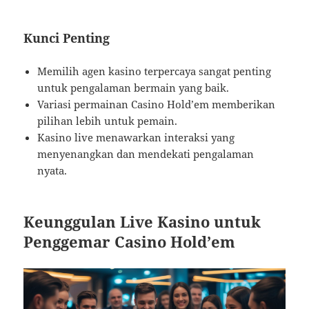
Kunci Penting
Memilih agen kasino terpercaya sangat penting
untuk pengalaman bermain yang baik.
Variasi permainan Casino Hold’em memberikan
pilihan lebih untuk pemain.
Kasino live menawarkan interaksi yang
menyenangkan dan mendekati pengalaman
nyata.
Keunggulan Live Kasino untuk
Penggemar Casino Hold’em