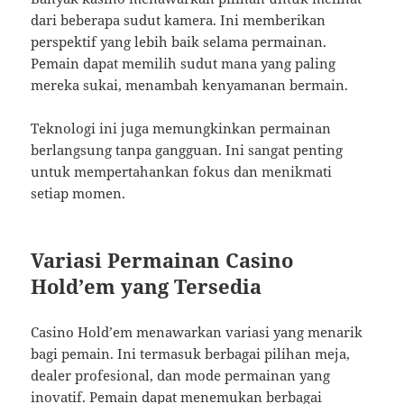
dari beberapa sudut kamera. Ini memberikan
perspektif yang lebih baik selama permainan.
Pemain dapat memilih sudut mana yang paling
mereka sukai, menambah kenyamanan bermain.
Teknologi ini juga memungkinkan permainan
berlangsung tanpa gangguan. Ini sangat penting
untuk mempertahankan fokus dan menikmati
setiap momen.
Variasi Permainan Casino
Hold’em yang Tersedia
Casino Hold’em menawarkan variasi yang menarik
bagi pemain. Ini termasuk berbagai pilihan meja,
dealer profesional, dan mode permainan yang
inovatif. Pemain dapat menemukan berbagai