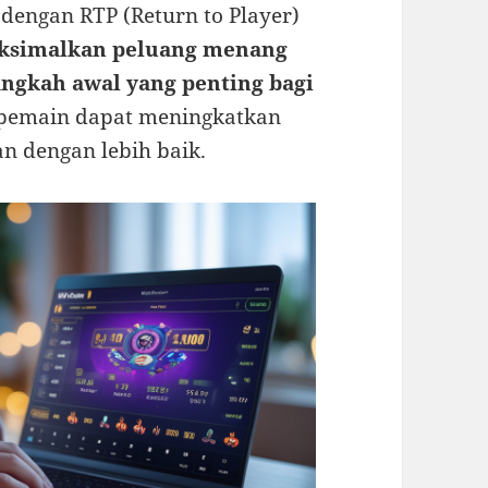
dengan RTP (Return to Player)
ksimalkan peluang menang
ngkah awal yang penting bagi
, pemain dapat meningkatkan
 dengan lebih baik.