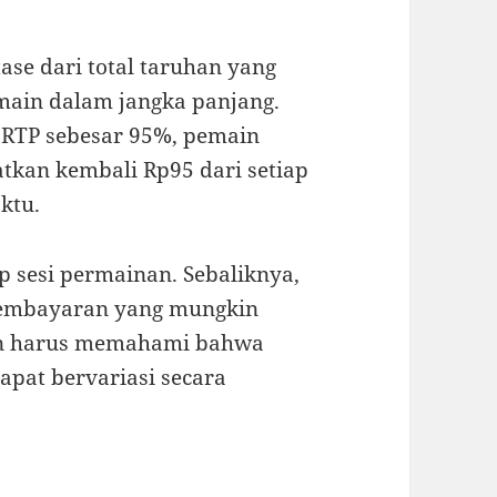
ase dari total taruhan yang
main dalam jangka panjang.
 RTP sebesar 95%, pemain
kan kembali Rp95 dari setiap
ktu.
p sesi permainan. Sebaliknya,
pembayaran yang mungkin
ain harus memahami bahwa
 dapat bervariasi secara