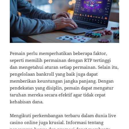
Pemain perlu memperhatikan beberapa faktor,
seperti memilih permainan dengan RTP tertinggi
dan mengetahui aturan setiap permainan. Selain itu,
pengelolaan bankroll yang baik juga dapat
memberikan keuntungan jangka panjang. Dengan
pendekatan yang disiplin, pemain dapat mengatur
taruhan mereka secara efektif agar tidak cepat
kehabisan dana.
Mengikuti perkembangan terbaru dalam dunia live
casino online juga krusial. Informasi tentang