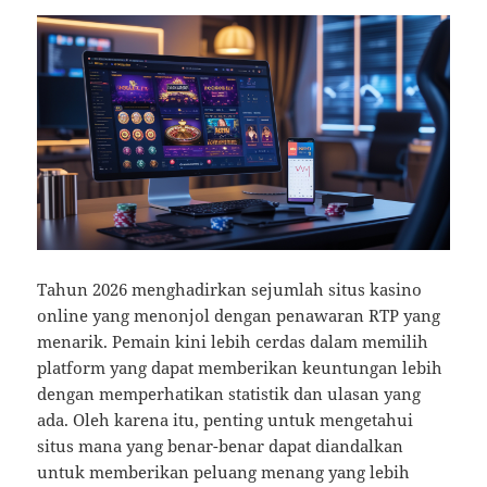
Tahun 2026 menghadirkan sejumlah situs kasino
online yang menonjol dengan penawaran RTP yang
menarik. Pemain kini lebih cerdas dalam memilih
platform yang dapat memberikan keuntungan lebih
dengan memperhatikan statistik dan ulasan yang
ada. Oleh karena itu, penting untuk mengetahui
situs mana yang benar-benar dapat diandalkan
untuk memberikan peluang menang yang lebih