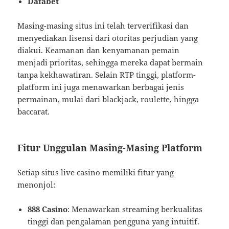
Dafabet
Masing-masing situs ini telah terverifikasi dan
menyediakan lisensi dari otoritas perjudian yang
diakui. Keamanan dan kenyamanan pemain
menjadi prioritas, sehingga mereka dapat bermain
tanpa kekhawatiran. Selain RTP tinggi, platform-
platform ini juga menawarkan berbagai jenis
permainan, mulai dari blackjack, roulette, hingga
baccarat.
Fitur Unggulan Masing-Masing Platform
Setiap situs live casino memiliki fitur yang
menonjol:
888 Casino
: Menawarkan streaming berkualitas
tinggi dan pengalaman pengguna yang intuitif.