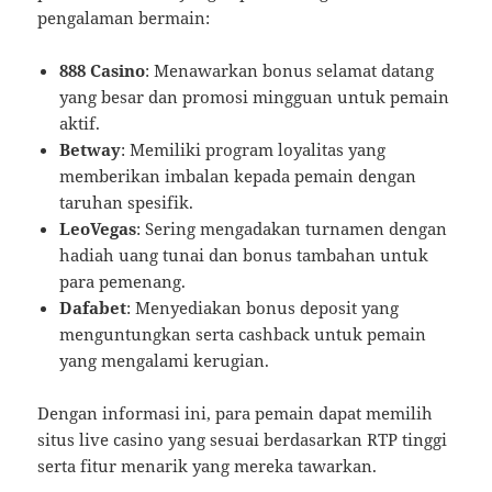
pengalaman bermain:
888 Casino
: Menawarkan bonus selamat datang
yang besar dan promosi mingguan untuk pemain
aktif.
Betway
: Memiliki program loyalitas yang
memberikan imbalan kepada pemain dengan
taruhan spesifik.
LeoVegas
: Sering mengadakan turnamen dengan
hadiah uang tunai dan bonus tambahan untuk
para pemenang.
Dafabet
: Menyediakan bonus deposit yang
menguntungkan serta cashback untuk pemain
yang mengalami kerugian.
Dengan informasi ini, para pemain dapat memilih
situs live casino yang sesuai berdasarkan RTP tinggi
serta fitur menarik yang mereka tawarkan.