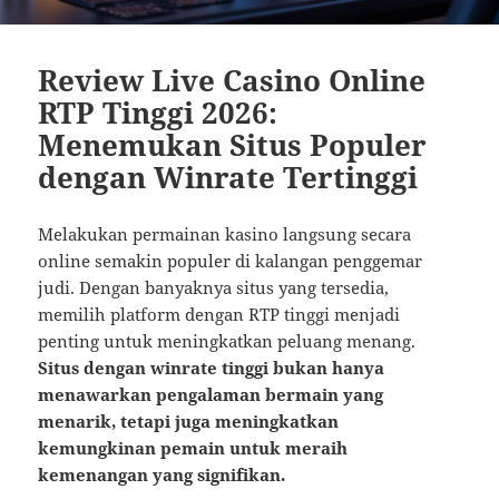
Review Live Casino Online
RTP Tinggi 2026:
Menemukan Situs Populer
dengan Winrate Tertinggi
Melakukan permainan kasino langsung secara
online semakin populer di kalangan penggemar
judi. Dengan banyaknya situs yang tersedia,
memilih platform dengan RTP tinggi menjadi
penting untuk meningkatkan peluang menang.
Situs dengan winrate tinggi bukan hanya
menawarkan pengalaman bermain yang
menarik, tetapi juga meningkatkan
kemungkinan pemain untuk meraih
kemenangan yang signifikan.