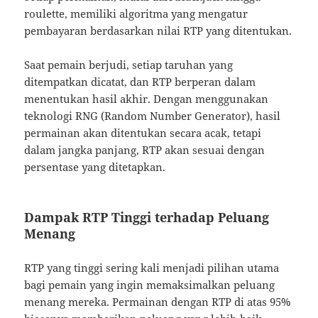
roulette, memiliki algoritma yang mengatur
pembayaran berdasarkan nilai RTP yang ditentukan.
Saat pemain berjudi, setiap taruhan yang
ditempatkan dicatat, dan RTP berperan dalam
menentukan hasil akhir. Dengan menggunakan
teknologi RNG (Random Number Generator), hasil
permainan akan ditentukan secara acak, tetapi
dalam jangka panjang, RTP akan sesuai dengan
persentase yang ditetapkan.
Dampak RTP Tinggi terhadap Peluang
Menang
RTP yang tinggi sering kali menjadi pilihan utama
bagi pemain yang ingin memaksimalkan peluang
menang mereka. Permainan dengan RTP di atas 95%