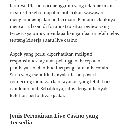
lainnya. Ulasan dari pengguna yang telah bermain
di situs tersebut dapat memberikan wawasan
mengenai pengalaman bermain. Pemain sebaiknya
mencari ulasan di forum atau situs review yang
terpercaya untuk mendapatkan gambaran lebih jelas
tentang kinerja suatu live casino.
Aspek yang perlu diperhatikan meliputi
responsivitas layanan pelanggan, kecepatan
pembayaran, dan kualitas pengalaman bermain.
Situs yang memiliki banyak ulasan positif
cenderung menawarkan layanan yang lebih baik
dan lebih adil. Sebaliknya, situs dengan banyak
keluhan perlu diwaspadai.
Jenis Permainan Live Casino yang
Tersedia