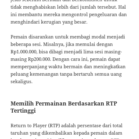
tidak menghabiskan lebih dari jumlah tersebut. Hal
ini membantu mereka mengontrol pengeluaran dan
menghindari kerugian yang besar.
Pemain disarankan untuk membagi modal menjadi
beberapa sesi. Misalnya, jika memulai dengan
Rp1.000.000, bisa dibagi menjadi lima sesi masing-
masing Rp200.000. Dengan cara ini, pemain dapat
memperpanjang waktu bermain dan meningkatkan
peluang kemenangan tanpa bertaruh semua uang
sekaligus.
Memilih Permainan Berdasarkan RTP
Tertinggi
Return to Player (RTP) adalah persentase dari total
taruhan yang dikembalikan kepada pemain dalam