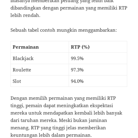
biasanya memberikan peluang yang lebih baik
dibandingkan dengan permainan yang memiliki RTP
lebih rendah.
Sebuah tabel contoh mungkin menggambarkan:
Permainan
RTP (%)
Blackjack
99.5%
Roulette
97.3%
Slot
94.0%
Dengan memilih permainan yang memiliki RTP
tinggi, pemain dapat meningkatkan ekspektasi
mereka untuk mendapatkan kembali lebih banyak
dari taruhan mereka. Meski bukan jaminan
menang, RTP yang tinggi jelas memberikan
keuntungan lebih dalam permainan.