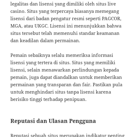
legalitas dan lisensi yang dimiliki oleh situs live
casino. Situs yang terpercaya biasanya memegang
lisensi dari badan pengatur resmi seperti PAGCOR,
MGA, atau UKGC. Lisensi ini menunjukkan bahwa
situs tersebut telah memenuhi standar keamanan
dan keadilan dalam permainan.
Pemain sebaiknya selalu memeriksa informasi
lisensi yang tertera di situs. Situs yang memiliki
lisensi, selain menawarkan perlindungan kepada
pemain, juga dapat diandalkan untuk memberikan
permainan yang transparan dan fair. Pastikan pula
untuk menghindari situs tanpa lisensi karena
berisiko tinggi terhadap penipuan.
Reputasi dan Ulasan Pengguna
Reputasi sebuah situs merupakan indikator penting