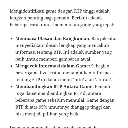
Mengidentifikasi game dengan RTP tinggi adalah
langkah penting bagi pemain. Berikut adalah
beberapa cara untuk menemukan game yang tepat:
Membaca Ulasan dan Rangkuman
: Banyak situs
menyediakan ulasan lengkap yang mencakup
informasi tentang RTP. Ini adalah sumber yang
baik untuk memberi gambaran awal.
Mengecek Informasi dalam Game
: Sebagian
besar game live casino menampilkan informasi
tentang RTP di dalam menu ‘info’ atau ‘aturan’.
Membandingkan RTP Antara Game
: Pemain
juga dapat membandingkan RTP di antara
beberapa game sebelum memulai. Game dengan
RTP di atas 95% umumnya dianggap tinggi dan
bisa menjadi pilihan yang baik.
Dengan menyimak setiap aspek yang telah