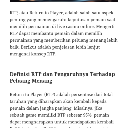
RTP, atau Return to Player, adalah salah satu aspek
penting yang memengaruhi keputusan pemain saat
memilih permainan di live casino online. Mengerti
RTP dapat membantu pemain dalam memilih
permainan yang memberikan peluang menang lebih
baik. Berikut adalah penjelasan lebih lanjut
mengenai konsep RTP.
Definisi RTP dan Pengaruhnya Terhadap
Peluang Menang
Return to Player (RTP) adalah persentase dari total
taruhan yang diharapkan akan kembali kepada
pemain dalam jangka panjang. Misalnya, jika
sebuah game memiliki RTP sebesar 95%, pemain
dapat mengharapkan untuk mendapatkan kembali