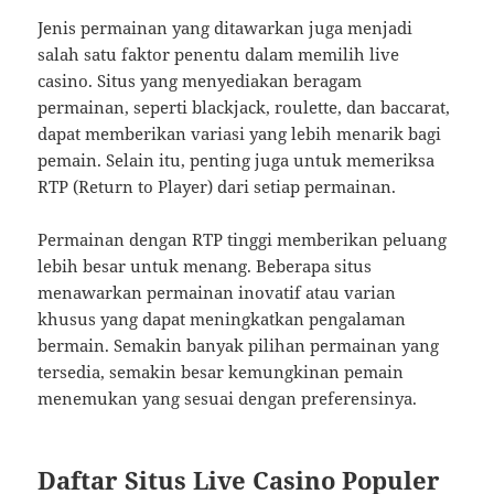
Jenis permainan yang ditawarkan juga menjadi
salah satu faktor penentu dalam memilih live
casino. Situs yang menyediakan beragam
permainan, seperti blackjack, roulette, dan baccarat,
dapat memberikan variasi yang lebih menarik bagi
pemain. Selain itu, penting juga untuk memeriksa
RTP (Return to Player) dari setiap permainan.
Permainan dengan RTP tinggi memberikan peluang
lebih besar untuk menang. Beberapa situs
menawarkan permainan inovatif atau varian
khusus yang dapat meningkatkan pengalaman
bermain. Semakin banyak pilihan permainan yang
tersedia, semakin besar kemungkinan pemain
menemukan yang sesuai dengan preferensinya.
Daftar Situs Live Casino Populer