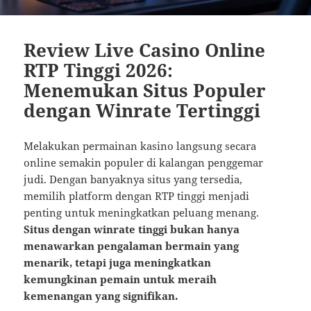
Review Live Casino Online
RTP Tinggi 2026:
Menemukan Situs Populer
dengan Winrate Tertinggi
Melakukan permainan kasino langsung secara
online semakin populer di kalangan penggemar
judi. Dengan banyaknya situs yang tersedia,
memilih platform dengan RTP tinggi menjadi
penting untuk meningkatkan peluang menang.
Situs dengan winrate tinggi bukan hanya
menawarkan pengalaman bermain yang
menarik, tetapi juga meningkatkan
kemungkinan pemain untuk meraih
kemenangan yang signifikan.