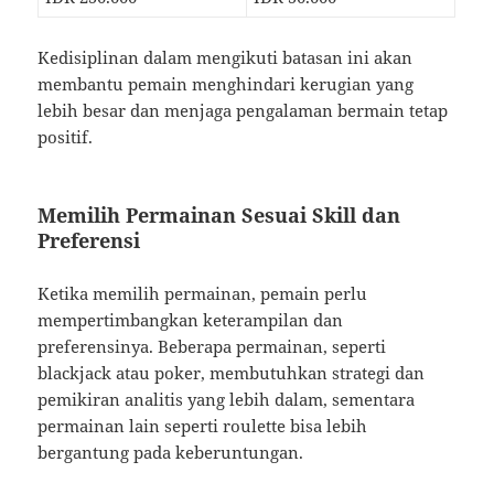
Kedisiplinan dalam mengikuti batasan ini akan
membantu pemain menghindari kerugian yang
lebih besar dan menjaga pengalaman bermain tetap
positif.
Memilih Permainan Sesuai Skill dan
Preferensi
Ketika memilih permainan, pemain perlu
mempertimbangkan keterampilan dan
preferensinya. Beberapa permainan, seperti
blackjack atau poker, membutuhkan strategi dan
pemikiran analitis yang lebih dalam, sementara
permainan lain seperti roulette bisa lebih
bergantung pada keberuntungan.