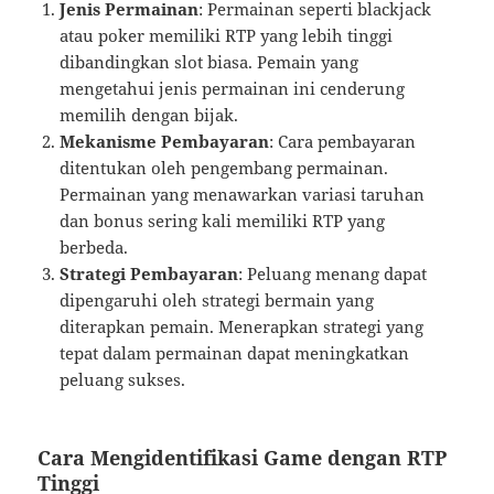
Jenis Permainan
: Permainan seperti blackjack
atau poker memiliki RTP yang lebih tinggi
dibandingkan slot biasa. Pemain yang
mengetahui jenis permainan ini cenderung
memilih dengan bijak.
Mekanisme Pembayaran
: Cara pembayaran
ditentukan oleh pengembang permainan.
Permainan yang menawarkan variasi taruhan
dan bonus sering kali memiliki RTP yang
berbeda.
Strategi Pembayaran
: Peluang menang dapat
dipengaruhi oleh strategi bermain yang
diterapkan pemain. Menerapkan strategi yang
tepat dalam permainan dapat meningkatkan
peluang sukses.
Cara Mengidentifikasi Game dengan RTP
Tinggi