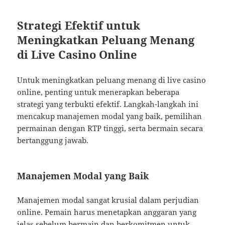
Strategi Efektif untuk
Meningkatkan Peluang Menang
di Live Casino Online
Untuk meningkatkan peluang menang di live casino
online, penting untuk menerapkan beberapa
strategi yang terbukti efektif. Langkah-langkah ini
mencakup manajemen modal yang baik, pemilihan
permainan dengan RTP tinggi, serta bermain secara
bertanggung jawab.
Manajemen Modal yang Baik
Manajemen modal sangat krusial dalam perjudian
online. Pemain harus menetapkan anggaran yang
jelas sebelum bermain dan berkomitmen untuk