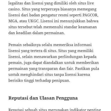
legalitas dan lisensi yang dimiliki oleh situs live
casino. Situs yang terpercaya biasanya memegang
lisensi dari badan pengatur resmi seperti PAGCOR,
MGA, atau UKGC. Lisensi ini menunjukkan bahwa
situs tersebut telah memenuhi standar keamanan
dan keadilan dalam permainan.
Pemain sebaiknya selalu memeriksa informasi
lisensi yang tertera di situs. Situs yang memiliki
lisensi, selain menawarkan perlindungan kepada
pemain, juga dapat diandalkan untuk memberikan
permainan yang transparan dan fair. Pastikan pula
untuk menghindari situs tanpa lisensi karena
berisiko tinggi terhadap penipuan.
Reputasi dan Ulasan Pengguna
Reputasi sebuah situs merupakan indikator penting