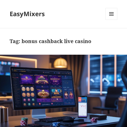
EasyMixers
MENU
AND
WIDGETS
Tag:
bonus cashback live casino