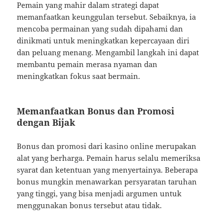
Pemain yang mahir dalam strategi dapat
memanfaatkan keunggulan tersebut. Sebaiknya, ia
mencoba permainan yang sudah dipahami dan
dinikmati untuk meningkatkan kepercayaan diri
dan peluang menang. Mengambil langkah ini dapat
membantu pemain merasa nyaman dan
meningkatkan fokus saat bermain.
Memanfaatkan Bonus dan Promosi
dengan Bijak
Bonus dan promosi dari kasino online merupakan
alat yang berharga. Pemain harus selalu memeriksa
syarat dan ketentuan yang menyertainya. Beberapa
bonus mungkin menawarkan persyaratan taruhan
yang tinggi, yang bisa menjadi argumen untuk
menggunakan bonus tersebut atau tidak.