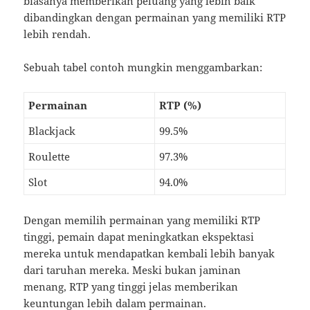
biasanya memberikan peluang yang lebih baik
dibandingkan dengan permainan yang memiliki RTP
lebih rendah.
Sebuah tabel contoh mungkin menggambarkan:
Permainan
RTP (%)
Blackjack
99.5%
Roulette
97.3%
Slot
94.0%
Dengan memilih permainan yang memiliki RTP
tinggi, pemain dapat meningkatkan ekspektasi
mereka untuk mendapatkan kembali lebih banyak
dari taruhan mereka. Meski bukan jaminan
menang, RTP yang tinggi jelas memberikan
keuntungan lebih dalam permainan.