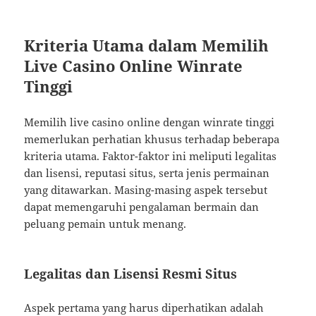
Kriteria Utama dalam Memilih
Live Casino Online Winrate
Tinggi
Memilih live casino online dengan winrate tinggi
memerlukan perhatian khusus terhadap beberapa
kriteria utama. Faktor-faktor ini meliputi legalitas
dan lisensi, reputasi situs, serta jenis permainan
yang ditawarkan. Masing-masing aspek tersebut
dapat memengaruhi pengalaman bermain dan
peluang pemain untuk menang.
Legalitas dan Lisensi Resmi Situs
Aspek pertama yang harus diperhatikan adalah