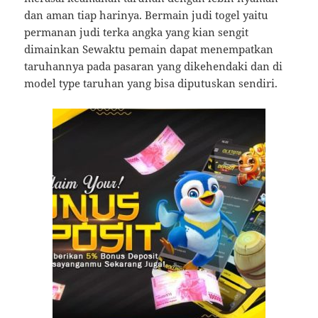
dan aman tiap harinya. Bermain judi togel yaitu
permanan judi terka angka yang kian sengit
dimainkan Sewaktu pemain dapat menempatkan
taruhannya pada pasaran yang dikehendaki dan di
model type taruhan yang bisa diputuskan sendiri.