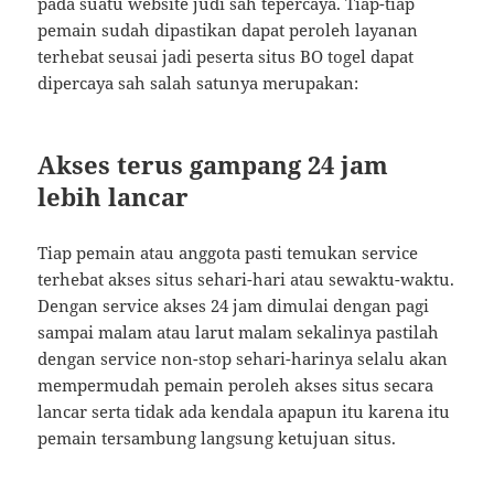
pada suatu website judi sah tepercaya. Tiap-tiap
pemain sudah dipastikan dapat peroleh layanan
terhebat seusai jadi peserta situs BO togel dapat
dipercaya sah salah satunya merupakan:
Akses terus gampang 24 jam
lebih lancar
Tiap pemain atau anggota pasti temukan service
terhebat akses situs sehari-hari atau sewaktu-waktu.
Dengan service akses 24 jam dimulai dengan pagi
sampai malam atau larut malam sekalinya pastilah
dengan service non-stop sehari-harinya selalu akan
mempermudah pemain peroleh akses situs secara
lancar serta tidak ada kendala apapun itu karena itu
pemain tersambung langsung ketujuan situs.