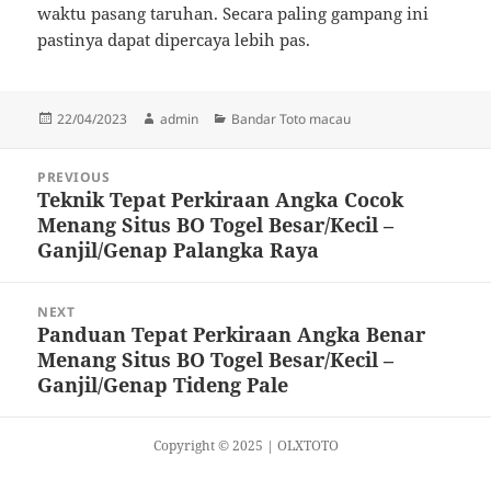
waktu pasang taruhan. Secara paling gampang ini
pastinya dapat dipercaya lebih pas.
Posted
Author
Categories
22/04/2023
admin
Bandar Toto macau
on
Post
PREVIOUS
navigation
Teknik Tepat Perkiraan Angka Cocok
Previous
Menang Situs BO Togel Besar/Kecil –
post:
Ganjil/Genap Palangka Raya
NEXT
Panduan Tepat Perkiraan Angka Benar
Next
Menang Situs BO Togel Besar/Kecil –
post:
Ganjil/Genap Tideng Pale
Copyright © 2025 |
OLXTOTO