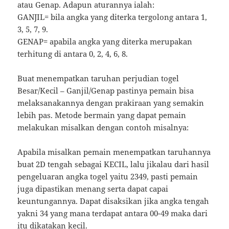
atau Genap. Adapun aturannya ialah:
GANJIL= bila angka yang diterka tergolong antara 1,
3, 5, 7, 9.
GENAP= apabila angka yang diterka merupakan
terhitung di antara 0, 2, 4, 6, 8.
Buat menempatkan taruhan perjudian togel
Besar/Kecil – Ganjil/Genap pastinya pemain bisa
melaksanakannya dengan prakiraan yang semakin
lebih pas. Metode bermain yang dapat pemain
melakukan misalkan dengan contoh misalnya:
Apabila misalkan pemain menempatkan taruhannya
buat 2D tengah sebagai KECIL, lalu jikalau dari hasil
pengeluaran angka togel yaitu 2349, pasti pemain
juga dipastikan menang serta dapat capai
keuntungannya. Dapat disaksikan jika angka tengah
yakni 34 yang mana terdapat antara 00-49 maka dari
itu dikatakan kecil.