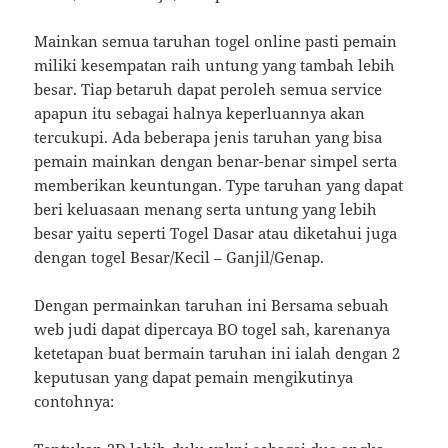
Mainkan semua taruhan togel online pasti pemain
miliki kesempatan raih untung yang tambah lebih
besar. Tiap betaruh dapat peroleh semua service
apapun itu sebagai halnya keperluannya akan
tercukupi. Ada beberapa jenis taruhan yang bisa
pemain mainkan dengan benar-benar simpel serta
memberikan keuntungan. Type taruhan yang dapat
beri keluasaan menang serta untung yang lebih
besar yaitu seperti Togel Dasar atau diketahui juga
dengan togel Besar/Kecil – Ganjil/Genap.
Dengan permainkan taruhan ini Bersama sebuah
web judi dapat dipercaya BO togel sah, karenanya
ketetapan buat bermain taruhan ini ialah dengan 2
keputusan yang dapat pemain mengikutinya
contohnya: