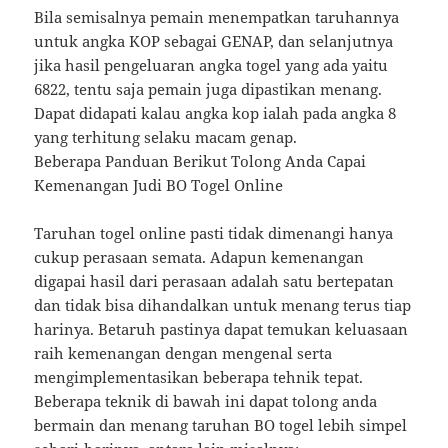
Bila semisalnya pemain menempatkan taruhannya
untuk angka KOP sebagai GENAP, dan selanjutnya
jika hasil pengeluaran angka togel yang ada yaitu
6822, tentu saja pemain juga dipastikan menang.
Dapat didapati kalau angka kop ialah pada angka 8
yang terhitung selaku macam genap.
Beberapa Panduan Berikut Tolong Anda Capai
Kemenangan Judi BO Togel Online
Taruhan togel online pasti tidak dimenangi hanya
cukup perasaan semata. Adapun kemenangan
digapai hasil dari perasaan adalah satu bertepatan
dan tidak bisa dihandalkan untuk menang terus tiap
harinya. Betaruh pastinya dapat temukan keluasaan
raih kemenangan dengan mengenal serta
mengimplementasikan beberapa tehnik tepat.
Beberapa teknik di bawah ini dapat tolong anda
bermain dan menang taruhan BO togel lebih simpel