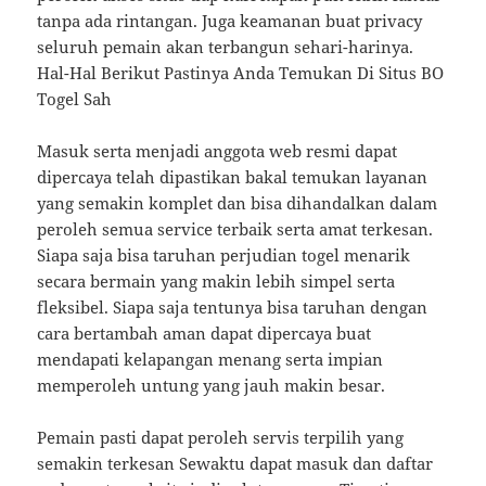
tanpa ada rintangan. Juga keamanan buat privacy
seluruh pemain akan terbangun sehari-harinya.
Hal-Hal Berikut Pastinya Anda Temukan Di Situs BO
Togel Sah
Masuk serta menjadi anggota web resmi dapat
dipercaya telah dipastikan bakal temukan layanan
yang semakin komplet dan bisa dihandalkan dalam
peroleh semua service terbaik serta amat terkesan.
Siapa saja bisa taruhan perjudian togel menarik
secara bermain yang makin lebih simpel serta
fleksibel. Siapa saja tentunya bisa taruhan dengan
cara bertambah aman dapat dipercaya buat
mendapati kelapangan menang serta impian
memperoleh untung yang jauh makin besar.
Pemain pasti dapat peroleh servis terpilih yang
semakin terkesan Sewaktu dapat masuk dan daftar