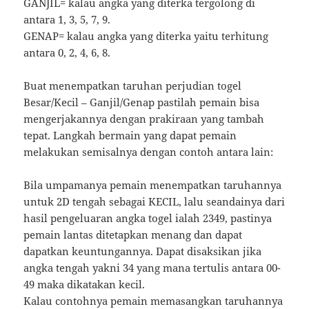
GANJIL= kalau angka yang diterka tergolong di
antara 1, 3, 5, 7, 9.
GENAP= kalau angka yang diterka yaitu terhitung
antara 0, 2, 4, 6, 8.
Buat menempatkan taruhan perjudian togel
Besar/Kecil – Ganjil/Genap pastilah pemain bisa
mengerjakannya dengan prakiraan yang tambah
tepat. Langkah bermain yang dapat pemain
melakukan semisalnya dengan contoh antara lain:
Bila umpamanya pemain menempatkan taruhannya
untuk 2D tengah sebagai KECIL, lalu seandainya dari
hasil pengeluaran angka togel ialah 2349, pastinya
pemain lantas ditetapkan menang dan dapat
dapatkan keuntungannya. Dapat disaksikan jika
angka tengah yakni 34 yang mana tertulis antara 00-
49 maka dikatakan kecil.
Kalau contohnya pemain memasangkan taruhannya