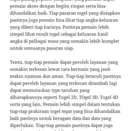
pemain akses dengan begitu ringan serta bisa
dihandalkan baik. Tiap pasaran togel yang disiapkan
pastinya juga pemain bisa lihat tiap angka keluaran
yang diberi tiap harinya. Pastinya pemain lebih
simpel lihat result togel sebagai keluaran hasil
angka di pelbagai masa yang semakin lebih komplet
untuk semuanya pasaran siap.
Tentu, tiap-tiap pemain dapat peroleh layanan yang
semakin terkesan lewat cara bermain yang jauh
makin nyaman dan aman. Tiap-tiap betaruh pastinya
dapat peroleh layanan yang terkesan ditambah lagi
dapat memutuskan type taruhan yang
diharapkannya seperti Togel 2D, TOgel 3D, Togel 4D
serta yang lain. Pemain lebih simpel dalam tentukan
tiap-tiap prakiraan togel tepat yang bisa dihandalkan
baik pastinya untuk beragam data dan data yang
diperlukan. Tiap-tiap pemain pastinya dapat juga