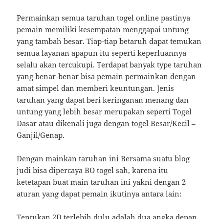
Permainkan semua taruhan togel online pastinya
pemain memiliki kesempatan menggapai untung
yang tambah besar. Tiap-tiap betaruh dapat temukan
semua layanan apapun itu seperti keperluannya
selalu akan tercukupi. Terdapat banyak type taruhan
yang benar-benar bisa pemain permainkan dengan
amat simpel dan memberi keuntungan. Jenis
taruhan yang dapat beri keringanan menang dan
untung yang lebih besar merupakan seperti Togel
Dasar atau dikenali juga dengan togel Besar/Kecil –
Ganjil/Genap.
Dengan mainkan taruhan ini Bersama suatu blog
judi bisa dipercaya BO togel sah, karena itu
ketetapan buat main taruhan ini yakni dengan 2
aturan yang dapat pemain ikutinya antara lain:
Tentukan 2D terlebih dulu adalah dua angka depan,