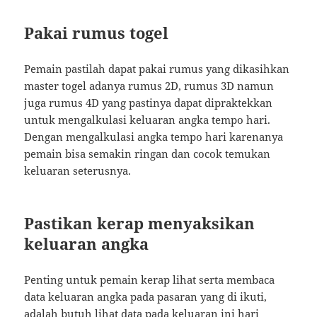
Pakai rumus togel
Pemain pastilah dapat pakai rumus yang dikasihkan
master togel adanya rumus 2D, rumus 3D namun
juga rumus 4D yang pastinya dapat dipraktekkan
untuk mengalkulasi keluaran angka tempo hari.
Dengan mengalkulasi angka tempo hari karenanya
pemain bisa semakin ringan dan cocok temukan
keluaran seterusnya.
Pastikan kerap menyaksikan
keluaran angka
Penting untuk pemain kerap lihat serta membaca
data keluaran angka pada pasaran yang di ikuti,
adalah butuh lihat data pada keluaran ini hari