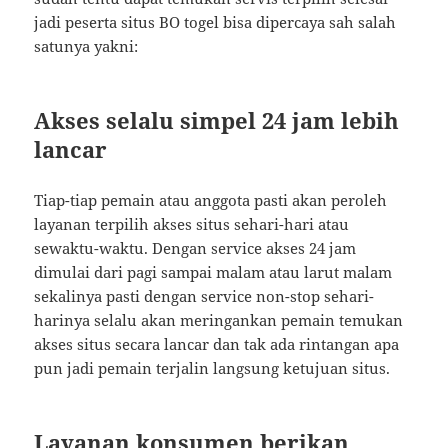
jadi peserta situs BO togel bisa dipercaya sah salah
satunya yakni:
Akses selalu simpel 24 jam lebih
lancar
Tiap-tiap pemain atau anggota pasti akan peroleh
layanan terpilih akses situs sehari-hari atau
sewaktu-waktu. Dengan service akses 24 jam
dimulai dari pagi sampai malam atau larut malam
sekalinya pasti dengan service non-stop sehari-
harinya selalu akan meringankan pemain temukan
akses situs secara lancar dan tak ada rintangan apa
pun jadi pemain terjalin langsung ketujuan situs.
Layanan konsumen berikan