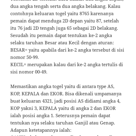
dua angka tengah serta dua angka belakang. Kalau
contohnya keluaran togel yaitu 8765 karenanya
pemain dapat menduga 2D depan yaitu 87, setelah
itu 76 jadi 2D tengah juga 65 sebagai 2D belakang.
Sesudah itu pemain dapat tentukan ke-2 angka
selaku taruhan Besar atau Kecil dengan aturan:
BESAR= yaitu apabila dari ke-2 angka tersebut di sisi
nomor 50-99.
KECIL= merupakan kalau dari ke-2 angka tertulis di
sisi nomor 00-49.
Memastikan angka togel yaitu di antara type AS,
KOP, KEPALA dan EKOR. Bisa dikenali umpamanya
buat keluaran 4321, jadi posisi AS didiami angka 4,
KOP yakni 3, KEPALA yaitu di angka 2 dan EKOR
ialah posisi angka 1. Seterusnya pemain dapat
tentukan nya selaku taruhan Ganjil atau Genap.
Adapun ketetapannya ialah: