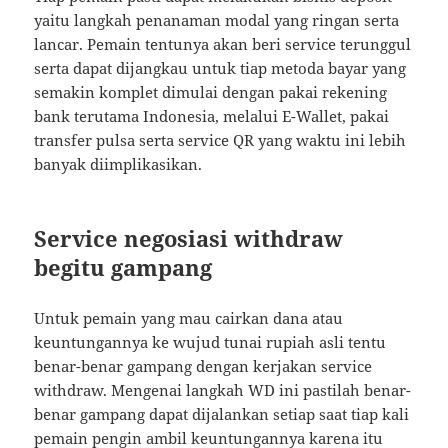
yaitu langkah penanaman modal yang ringan serta
lancar. Pemain tentunya akan beri service terunggul
serta dapat dijangkau untuk tiap metoda bayar yang
semakin komplet dimulai dengan pakai rekening
bank terutama Indonesia, melalui E-Wallet, pakai
transfer pulsa serta service QR yang waktu ini lebih
banyak diimplikasikan.
Service negosiasi withdraw
begitu gampang
Untuk pemain yang mau cairkan dana atau
keuntungannya ke wujud tunai rupiah asli tentu
benar-benar gampang dengan kerjakan service
withdraw. Mengenai langkah WD ini pastilah benar-
benar gampang dapat dijalankan setiap saat tiap kali
pemain pengin ambil keuntungannya karena itu