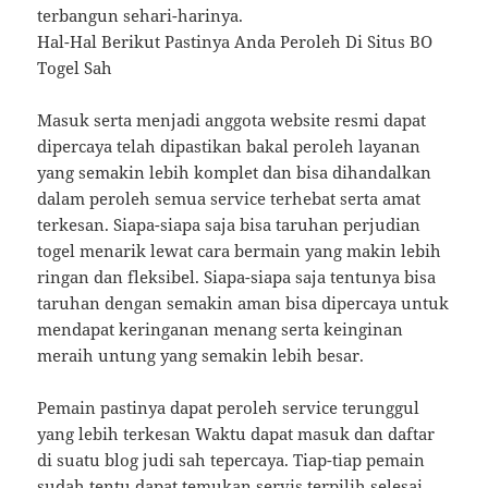
terbangun sehari-harinya.
Hal-Hal Berikut Pastinya Anda Peroleh Di Situs BO
Togel Sah
Masuk serta menjadi anggota website resmi dapat
dipercaya telah dipastikan bakal peroleh layanan
yang semakin lebih komplet dan bisa dihandalkan
dalam peroleh semua service terhebat serta amat
terkesan. Siapa-siapa saja bisa taruhan perjudian
togel menarik lewat cara bermain yang makin lebih
ringan dan fleksibel. Siapa-siapa saja tentunya bisa
taruhan dengan semakin aman bisa dipercaya untuk
mendapat keringanan menang serta keinginan
meraih untung yang semakin lebih besar.
Pemain pastinya dapat peroleh service terunggul
yang lebih terkesan Waktu dapat masuk dan daftar
di suatu blog judi sah tepercaya. Tiap-tiap pemain
sudah tentu dapat temukan servis terpilih selesai