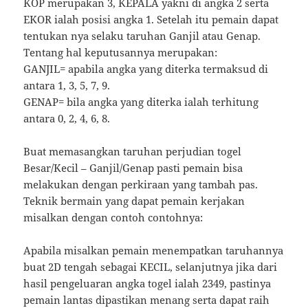
KOP merupakan 3, KEPALA yakni di angka 2 serta
EKOR ialah posisi angka 1. Setelah itu pemain dapat
tentukan nya selaku taruhan Ganjil atau Genap.
Tentang hal keputusannya merupakan:
GANJIL= apabila angka yang diterka termaksud di
antara 1, 3, 5, 7, 9.
GENAP= bila angka yang diterka ialah terhitung
antara 0, 2, 4, 6, 8.
Buat memasangkan taruhan perjudian togel
Besar/Kecil – Ganjil/Genap pasti pemain bisa
melakukan dengan perkiraan yang tambah pas.
Teknik bermain yang dapat pemain kerjakan
misalkan dengan contoh contohnya:
Apabila misalkan pemain menempatkan taruhannya
buat 2D tengah sebagai KECIL, selanjutnya jika dari
hasil pengeluaran angka togel ialah 2349, pastinya
pemain lantas dipastikan menang serta dapat raih