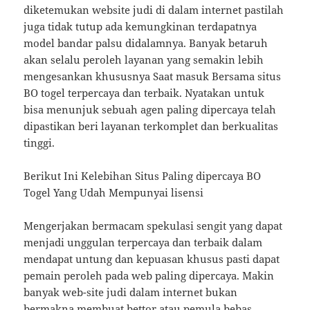
diketemukan website judi di dalam internet pastilah
juga tidak tutup ada kemungkinan terdapatnya
model bandar palsu didalamnya. Banyak betaruh
akan selalu peroleh layanan yang semakin lebih
mengesankan khususnya Saat masuk Bersama situs
BO togel terpercaya dan terbaik. Nyatakan untuk
bisa menunjuk sebuah agen paling dipercaya telah
dipastikan beri layanan terkomplet dan berkualitas
tinggi.
Berikut Ini Kelebihan Situs Paling dipercaya BO
Togel Yang Udah Mempunyai lisensi
Mengerjakan bermacam spekulasi sengit yang dapat
menjadi unggulan terpercaya dan terbaik dalam
mendapat untung dan kepuasan khusus pasti dapat
pemain peroleh pada web paling dipercaya. Makin
banyak web-site judi dalam internet bukan
bermakna membuat bettor atau pemula bebas