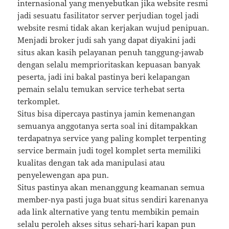
internasional yang menyebutkan jika website resmi
jadi sesuatu fasilitator server perjudian togel jadi
website resmi tidak akan kerjakan wujud penipuan.
Menjadi broker judi sah yang dapat diyakini jadi
situs akan kasih pelayanan penuh tanggung-jawab
dengan selalu memprioritaskan kepuasan banyak
peserta, jadi ini bakal pastinya beri kelapangan
pemain selalu temukan service terhebat serta
terkomplet.
Situs bisa dipercaya pastinya jamin kemenangan
semuanya anggotanya serta soal ini ditampakkan
terdapatnya service yang paling komplet terpenting
service bermain judi togel komplet serta memiliki
kualitas dengan tak ada manipulasi atau
penyelewengan apa pun.
Situs pastinya akan menanggung keamanan semua
member-nya pasti juga buat situs sendiri karenanya
ada link alternative yang tentu membikin pemain
selalu peroleh akses situs sehari-hari kapan pun