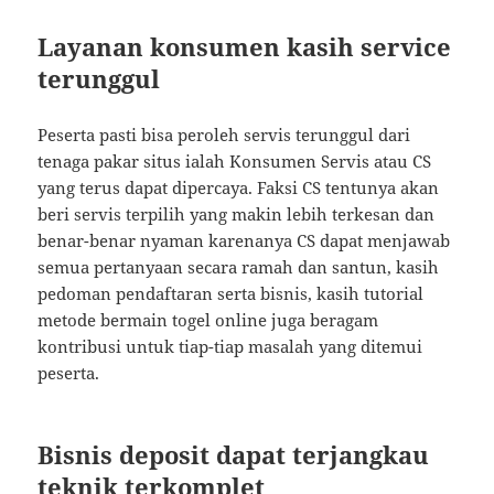
Layanan konsumen kasih service
terunggul
Peserta pasti bisa peroleh servis terunggul dari
tenaga pakar situs ialah Konsumen Servis atau CS
yang terus dapat dipercaya. Faksi CS tentunya akan
beri servis terpilih yang makin lebih terkesan dan
benar-benar nyaman karenanya CS dapat menjawab
semua pertanyaan secara ramah dan santun, kasih
pedoman pendaftaran serta bisnis, kasih tutorial
metode bermain togel online juga beragam
kontribusi untuk tiap-tiap masalah yang ditemui
peserta.
Bisnis deposit dapat terjangkau
teknik terkomplet