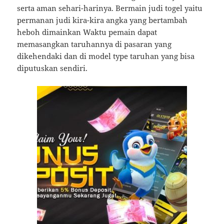
serta aman sehari-harinya. Bermain judi togel yaitu
permanan judi kira-kira angka yang bertambah
heboh dimainkan Waktu pemain dapat
memasangkan taruhannya di pasaran yang
dikehendaki dan di model type taruhan yang bisa
diputuskan sendiri.