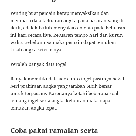
Penting buat pemain kerap menyaksikan dan
membaca data keluaran angka pada pasaran yang di
ikuti, adalah butuh menyaksikan data pada keluaran
ini hari secara live, keluaran tempo hari dan kurun
waktu sebelumnya maka pemain dapat temukan
kisah angka seterusnya.
Peroleh banyak data togel
Banyak memiliki data serta info togel pastinya bakal
beri prakiraan angka yang tambah lebih benar
untuk terpasang. Karenanya ketahi beberapa soal
tentang togel serta angka keluaran maka dapat
temukan angka tepat.
Coba pakai ramalan serta