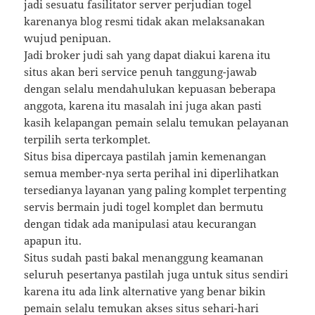
jadi sesuatu fasilitator server perjudian togel
karenanya blog resmi tidak akan melaksanakan
wujud penipuan.
Jadi broker judi sah yang dapat diakui karena itu
situs akan beri service penuh tanggung-jawab
dengan selalu mendahulukan kepuasan beberapa
anggota, karena itu masalah ini juga akan pasti
kasih kelapangan pemain selalu temukan pelayanan
terpilih serta terkomplet.
Situs bisa dipercaya pastilah jamin kemenangan
semua member-nya serta perihal ini diperlihatkan
tersedianya layanan yang paling komplet terpenting
servis bermain judi togel komplet dan bermutu
dengan tidak ada manipulasi atau kecurangan
apapun itu.
Situs sudah pasti bakal menanggung keamanan
seluruh pesertanya pastilah juga untuk situs sendiri
karena itu ada link alternative yang benar bikin
pemain selalu temukan akses situs sehari-hari