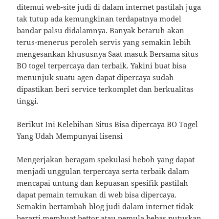
ditemui web-site judi di dalam internet pastilah juga
tak tutup ada kemungkinan terdapatnya model
bandar palsu didalamnya. Banyak betaruh akan
terus-menerus peroleh servis yang semakin lebih
mengesankan khususnya Saat masuk Bersama situs
BO togel terpercaya dan terbaik. Yakini buat bisa
menunjuk suatu agen dapat dipercaya sudah
dipastikan beri service terkomplet dan berkualitas
tinggi.
Berikut Ini Kelebihan Situs Bisa dipercaya BO Togel
Yang Udah Mempunyai lisensi
Mengerjakan beragam spekulasi heboh yang dapat
menjadi unggulan terpercaya serta terbaik dalam
mencapai untung dan kepuasan spesifik pastilah
dapat pemain temukan di web bisa dipercaya.
Semakin bertambah blog judi dalam internet tidak
berarti membuat bettor atau pemula bebas putuskan