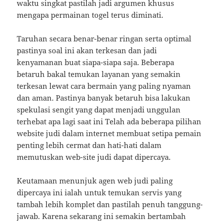
waktu singkat pastilah jadi argumen khusus
mengapa permainan togel terus diminati.
Taruhan secara benar-benar ringan serta optimal
pastinya soal ini akan terkesan dan jadi
kenyamanan buat siapa-siapa saja. Beberapa
betaruh bakal temukan layanan yang semakin
terkesan lewat cara bermain yang paling nyaman
dan aman. Pastinya banyak betaruh bisa lakukan
spekulasi sengit yang dapat menjadi unggulan
terhebat apa lagi saat ini Telah ada beberapa pilihan
website judi dalam internet membuat setipa pemain
penting lebih cermat dan hati-hati dalam
memutuskan web-site judi dapat dipercaya.
Keutamaan menunjuk agen web judi paling
dipercaya ini ialah untuk temukan servis yang
tambah lebih komplet dan pastilah penuh tanggung-
jawab. Karena sekarang ini semakin bertambah