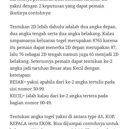
yakni dengan 2 keputusan yang dapat pemain
ikutinya contohnya:
Tentukan 2D lebih dahulu adalah dua angka depan,
dua angka tengah serta dua angka belakang. Kalau
umpamanya keluaran togel merupakan 8765 karena
itu pemain dapat menerka 2D depan merupakan 87,
lalu 76 sebagai 2D tengah namun juga 65 menjadi 2D
belakang. Seterusnya pemain dapat tentukan ke-2
angka jadi taruhan Besar atau Kecil dengan
ketetapan:
BESAR= yakni apabila dari ke-2 angka tertulis pada
sisi nomor 50-99.
KECIL= ialah kalau dari ke-2 angka tertera pada
bagian nomor 00-49.
Tentukan angka togel yakni di antara type AS, KOP,
KEPALA serta EKOR. Bisa dijumpai contohnya untuk