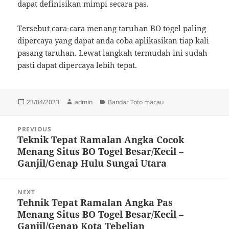
dapat definisikan mimpi secara pas.
Tersebut cara-cara menang taruhan BO togel paling
dipercaya yang dapat anda coba aplikasikan tiap kali
pasang taruhan. Lewat langkah termudah ini sudah
pasti dapat dipercaya lebih tepat.
Posted
Author
Categories
23/04/2023
admin
Bandar Toto macau
on
Post
PREVIOUS
navigation
Teknik Tepat Ramalan Angka Cocok
Previous
Menang Situs BO Togel Besar/Kecil –
post:
Ganjil/Genap Hulu Sungai Utara
NEXT
Tehnik Tepat Ramalan Angka Pas
Next
Menang Situs BO Togel Besar/Kecil –
post:
Ganjil/Genap Kota Tebelian