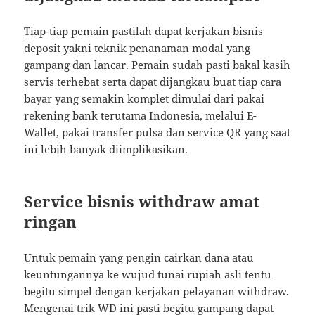
Tiap-tiap pemain pastilah dapat kerjakan bisnis
deposit yakni teknik penanaman modal yang
gampang dan lancar. Pemain sudah pasti bakal kasih
servis terhebat serta dapat dijangkau buat tiap cara
bayar yang semakin komplet dimulai dari pakai
rekening bank terutama Indonesia, melalui E-
Wallet, pakai transfer pulsa dan service QR yang saat
ini lebih banyak diimplikasikan.
Service bisnis withdraw amat
ringan
Untuk pemain yang pengin cairkan dana atau
keuntungannya ke wujud tunai rupiah asli tentu
begitu simpel dengan kerjakan pelayanan withdraw.
Mengenai trik WD ini pasti begitu gampang dapat