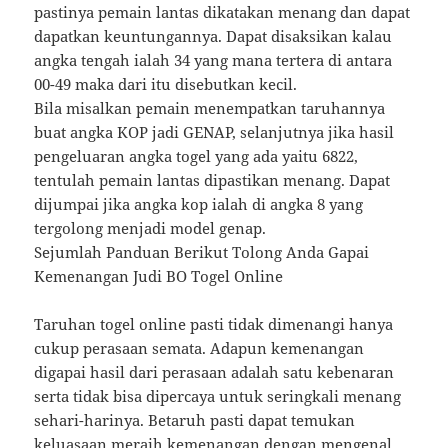
pastinya pemain lantas dikatakan menang dan dapat
dapatkan keuntungannya. Dapat disaksikan kalau
angka tengah ialah 34 yang mana tertera di antara
00-49 maka dari itu disebutkan kecil.
Bila misalkan pemain menempatkan taruhannya
buat angka KOP jadi GENAP, selanjutnya jika hasil
pengeluaran angka togel yang ada yaitu 6822,
tentulah pemain lantas dipastikan menang. Dapat
dijumpai jika angka kop ialah di angka 8 yang
tergolong menjadi model genap.
Sejumlah Panduan Berikut Tolong Anda Gapai
Kemenangan Judi BO Togel Online
Taruhan togel online pasti tidak dimenangi hanya
cukup perasaan semata. Adapun kemenangan
digapai hasil dari perasaan adalah satu kebenaran
serta tidak bisa dipercaya untuk seringkali menang
sehari-harinya. Betaruh pasti dapat temukan
keluasaan meraih kemenangan dengan mengenal