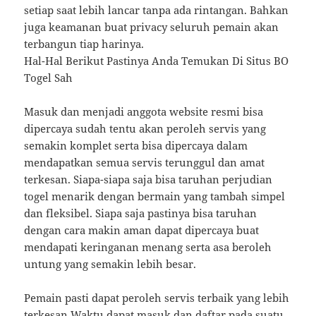
setiap saat lebih lancar tanpa ada rintangan. Bahkan
juga keamanan buat privacy seluruh pemain akan
terbangun tiap harinya.
Hal-Hal Berikut Pastinya Anda Temukan Di Situs BO
Togel Sah
Masuk dan menjadi anggota website resmi bisa
dipercaya sudah tentu akan peroleh servis yang
semakin komplet serta bisa dipercaya dalam
mendapatkan semua servis terunggul dan amat
terkesan. Siapa-siapa saja bisa taruhan perjudian
togel menarik dengan bermain yang tambah simpel
dan fleksibel. Siapa saja pastinya bisa taruhan
dengan cara makin aman dapat dipercaya buat
mendapati keringanan menang serta asa beroleh
untung yang semakin lebih besar.
Pemain pasti dapat peroleh servis terbaik yang lebih
terkesan Waktu dapat masuk dan daftar pada suatu