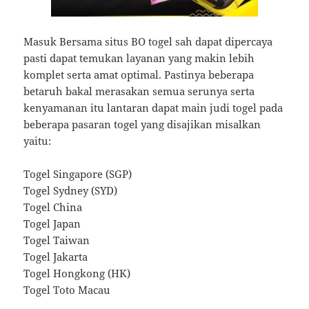
Masuk Bersama situs BO togel sah dapat dipercaya
pasti dapat temukan layanan yang makin lebih
komplet serta amat optimal. Pastinya beberapa
betaruh bakal merasakan semua serunya serta
kenyamanan itu lantaran dapat main judi togel pada
beberapa pasaran togel yang disajikan misalkan
yaitu:
Togel Singapore (SGP)
Togel Sydney (SYD)
Togel China
Togel Japan
Togel Taiwan
Togel Jakarta
Togel Hongkong (HK)
Togel Toto Macau