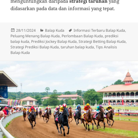
menguntungkan daripada
strategi taruhan
yang
didasarkan pada data dan informasi yang tepat.
Posted
Categories
Tags
28/11/2024
Balap Kuda
Informasi Terbaru Balap Kuda
,
on
Peluang Menang Balap Kuda
,
Perlombaan Balap Kuda
,
prediksi
balap kuda
,
Prediksi Jockey Balap Kuda
,
Strategi Betting Balap Kuda
,
Strategi Prediksi Balap Kuda
,
taruhan balap kuda
,
Tips Analisis
Balap Kuda