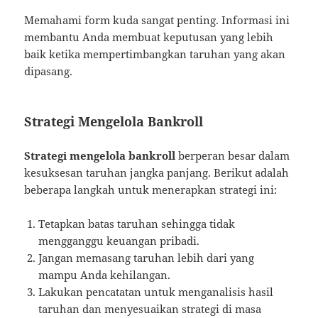
Memahami form kuda sangat penting. Informasi ini
membantu Anda membuat keputusan yang lebih
baik ketika mempertimbangkan taruhan yang akan
dipasang.
Strategi Mengelola Bankroll
Strategi mengelola bankroll
berperan besar dalam
kesuksesan taruhan jangka panjang. Berikut adalah
beberapa langkah untuk menerapkan strategi ini:
Tetapkan batas taruhan sehingga tidak
mengganggu keuangan pribadi.
Jangan memasang taruhan lebih dari yang
mampu Anda kehilangan.
Lakukan pencatatan untuk menganalisis hasil
taruhan dan menyesuaikan strategi di masa