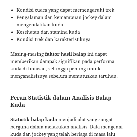
Kondisi cuaca yang dapat memengaruhi trek
Pengalaman dan kemampuan jockey dalam
mengendalikan kuda
Kesehatan dan stamina kuda
Kondisi trek dan karakteristiknya
Masing-masing
faktor hasil balap
ini dapat
memberikan dampak signifikan pada performa
kuda di lintasan, sehingga penting untuk
menganalisisnya sebelum memutuskan taruhan.
Peran Statistik dalam Analisis Balap
Kuda
Statistik balap kuda
menjadi alat yang sangat
berguna dalam melakukan analisis. Data mengenai
kuda dan jockey yang telah berlaga di masa lalu