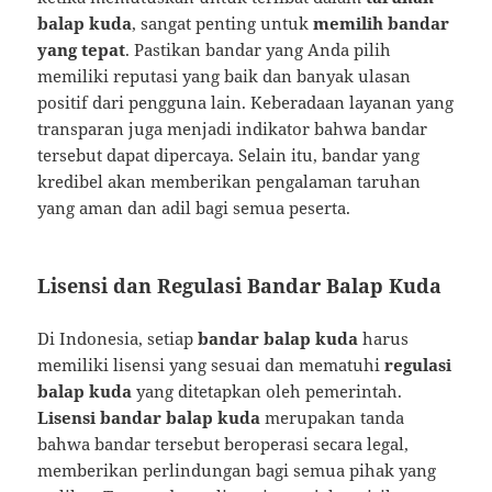
balap kuda
, sangat penting untuk
memilih bandar
yang tepat
. Pastikan bandar yang Anda pilih
memiliki reputasi yang baik dan banyak ulasan
positif dari pengguna lain. Keberadaan layanan yang
transparan juga menjadi indikator bahwa bandar
tersebut dapat dipercaya. Selain itu, bandar yang
kredibel akan memberikan pengalaman taruhan
yang aman dan adil bagi semua peserta.
Lisensi dan Regulasi Bandar Balap Kuda
Di Indonesia, setiap
bandar balap kuda
harus
memiliki lisensi yang sesuai dan mematuhi
regulasi
balap kuda
yang ditetapkan oleh pemerintah.
Lisensi bandar balap kuda
merupakan tanda
bahwa bandar tersebut beroperasi secara legal,
memberikan perlindungan bagi semua pihak yang