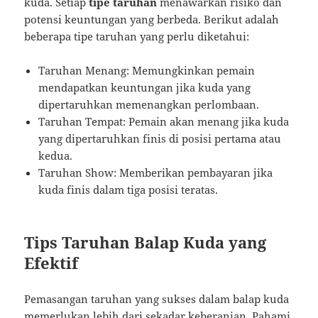
kuda. Setiap
tipe taruhan
menawarkan risiko dan
potensi keuntungan yang berbeda. Berikut adalah
beberapa tipe taruhan yang perlu diketahui:
Taruhan Menang: Memungkinkan pemain
mendapatkan keuntungan jika kuda yang
dipertaruhkan memenangkan perlombaan.
Taruhan Tempat: Pemain akan menang jika kuda
yang dipertaruhkan finis di posisi pertama atau
kedua.
Taruhan Show: Memberikan pembayaran jika
kuda finis dalam tiga posisi teratas.
Tips Taruhan Balap Kuda yang
Efektif
Pemasangan taruhan yang sukses dalam balap kuda
memerlukan lebih dari sekadar keberanian. Pahami