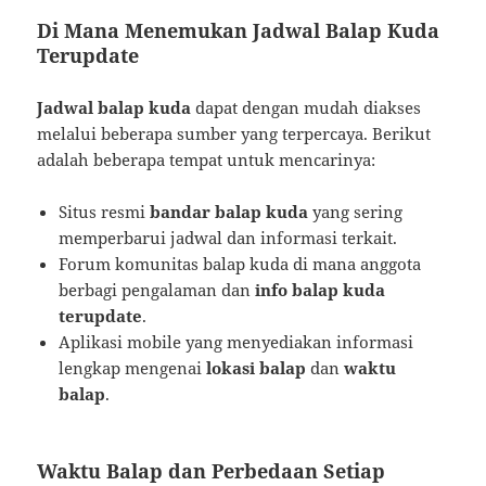
Di Mana Menemukan Jadwal Balap Kuda
Terupdate
Jadwal balap kuda
dapat dengan mudah diakses
melalui beberapa sumber yang terpercaya. Berikut
adalah beberapa tempat untuk mencarinya:
Situs resmi
bandar balap kuda
yang sering
memperbarui jadwal dan informasi terkait.
Forum komunitas balap kuda di mana anggota
berbagi pengalaman dan
info balap kuda
terupdate
.
Aplikasi mobile yang menyediakan informasi
lengkap mengenai
lokasi balap
dan
waktu
balap
.
Waktu Balap dan Perbedaan Setiap