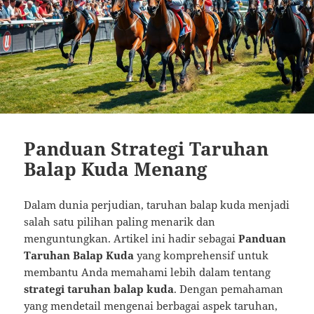
Panduan Strategi Taruhan
Balap Kuda Menang
Dalam dunia perjudian, taruhan balap kuda menjadi
salah satu pilihan paling menarik dan
menguntungkan. Artikel ini hadir sebagai
Panduan
Taruhan Balap Kuda
yang komprehensif untuk
membantu Anda memahami lebih dalam tentang
strategi taruhan balap kuda
. Dengan pemahaman
yang mendetail mengenai berbagai aspek taruhan,