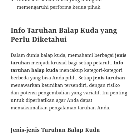
memengaruhi performa kedua pihak.
Info Taruhan Balap Kuda yang
Perlu Diketahui
Dalam dunia balap kuda, memahami berbagai
jenis
taruhan
menjadi krusial bagi setiap petaruh.
Info
taruhan balap kuda
mencakup kategori-kategori
berbeda yang bisa Anda pilih. Setiap
jenis taruhan
menawarkan keunikan tersendiri, dengan risiko
dan potensi pengembalian yang variatif. Ini penting
untuk diperhatikan agar Anda dapat
memaksimalkan pengalaman taruhan Anda.
Jenis-jenis Taruhan Balap Kuda