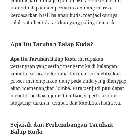
penting dari dunia perjudian. Melalui aktivitas ini,
individu dapat mempertaruhkan uang mereka
berdasarkan hasil balapan kuda, menjadikannya
salah satu bentuk taruhan yang paling menarik.
Apa Itu Taruhan Balap Kuda?
Apa Itu Taruhan Balap Kuda
merupakan
pertanyaan yang sering mengemuka di kalangan
pemula. Secara sederhana, taruhan ini melibatkan
proses menempatkan uang pada kuda yang dianggap
akan memenangkan lomba. Para penjudi pun dapat
memilih berbagai
jenis taruhan
, seperti taruhan
langsung, taruhan tempat, dan kombinasi lainnya.
Sejarah dan Perkembangan Taruhan
Balap Kuda