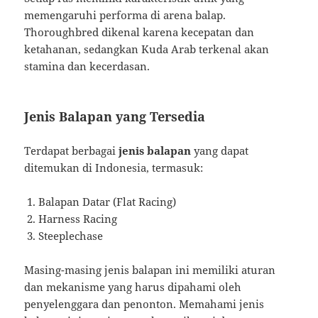
memengaruhi performa di arena balap.
Thoroughbred dikenal karena kecepatan dan
ketahanan, sedangkan Kuda Arab terkenal akan
stamina dan kecerdasan.
Jenis Balapan yang Tersedia
Terdapat berbagai
jenis balapan
yang dapat
ditemukan di Indonesia, termasuk:
Balapan Datar (Flat Racing)
Harness Racing
Steeplechase
Masing-masing jenis balapan ini memiliki aturan
dan mekanisme yang harus dipahami oleh
penyelenggara dan penonton. Memahami jenis