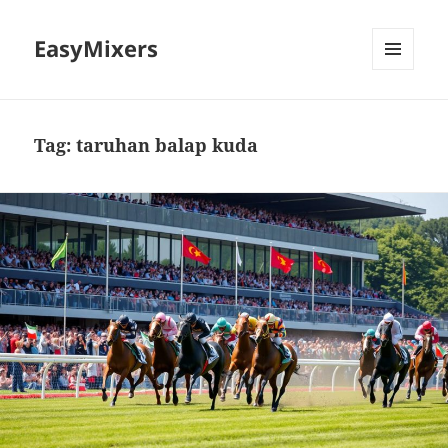
EasyMixers
MENU
AND
WIDGETS
Tag:
taruhan balap kuda