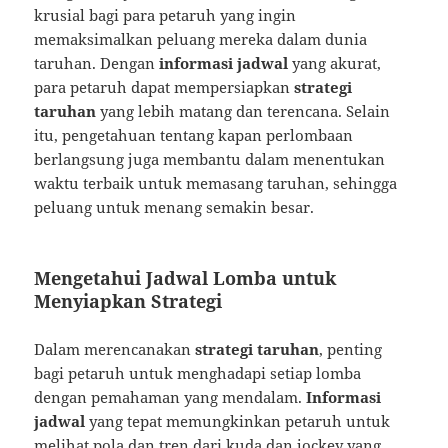
krusial bagi para petaruh yang ingin
memaksimalkan peluang mereka dalam dunia
taruhan. Dengan
informasi jadwal
yang akurat,
para petaruh dapat mempersiapkan
strategi
taruhan
yang lebih matang dan terencana. Selain
itu, pengetahuan tentang kapan perlombaan
berlangsung juga membantu dalam menentukan
waktu terbaik untuk memasang taruhan, sehingga
peluang untuk menang semakin besar.
Mengetahui Jadwal Lomba untuk
Menyiapkan Strategi
Dalam merencanakan
strategi taruhan
, penting
bagi petaruh untuk menghadapi setiap lomba
dengan pemahaman yang mendalam.
Informasi
jadwal
yang tepat memungkinkan petaruh untuk
melihat pola dan tren dari kuda dan jockey yang