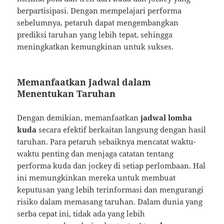
berpartisipasi. Dengan mempelajari performa
sebelumnya, petaruh dapat mengembangkan
prediksi taruhan yang lebih tepat, sehingga
meningkatkan kemungkinan untuk sukses.
Memanfaatkan Jadwal dalam
Menentukan Taruhan
Dengan demikian, memanfaatkan
jadwal lomba
kuda
secara efektif berkaitan langsung dengan hasil
taruhan. Para petaruh sebaiknya mencatat waktu-
waktu penting dan menjaga catatan tentang
performa kuda dan jockey di setiap perlombaan. Hal
ini memungkinkan mereka untuk membuat
keputusan yang lebih terinformasi dan mengurangi
risiko dalam memasang taruhan. Dalam dunia yang
serba cepat ini, tidak ada yang lebih