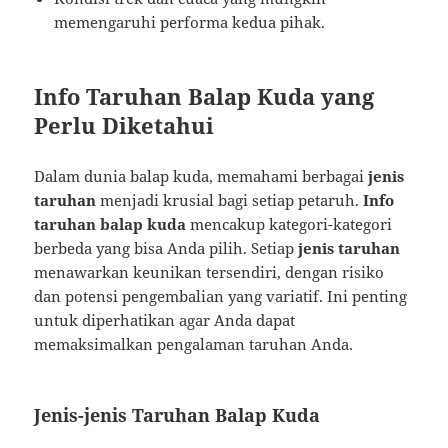
memengaruhi performa kedua pihak.
Info Taruhan Balap Kuda yang
Perlu Diketahui
Dalam dunia balap kuda, memahami berbagai
jenis
taruhan
menjadi krusial bagi setiap petaruh.
Info
taruhan balap kuda
mencakup kategori-kategori
berbeda yang bisa Anda pilih. Setiap
jenis taruhan
menawarkan keunikan tersendiri, dengan risiko
dan potensi pengembalian yang variatif. Ini penting
untuk diperhatikan agar Anda dapat
memaksimalkan pengalaman taruhan Anda.
Jenis-jenis Taruhan Balap Kuda