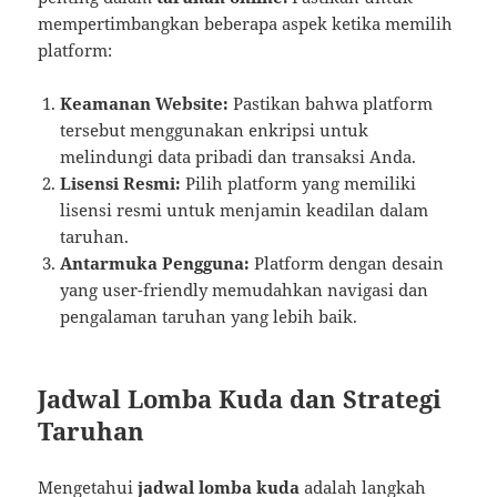
mempertimbangkan beberapa aspek ketika memilih
platform:
Keamanan Website:
Pastikan bahwa platform
tersebut menggunakan enkripsi untuk
melindungi data pribadi dan transaksi Anda.
Lisensi Resmi:
Pilih platform yang memiliki
lisensi resmi untuk menjamin keadilan dalam
taruhan.
Antarmuka Pengguna:
Platform dengan desain
yang user-friendly memudahkan navigasi dan
pengalaman taruhan yang lebih baik.
Jadwal Lomba Kuda dan Strategi
Taruhan
Mengetahui
jadwal lomba kuda
adalah langkah