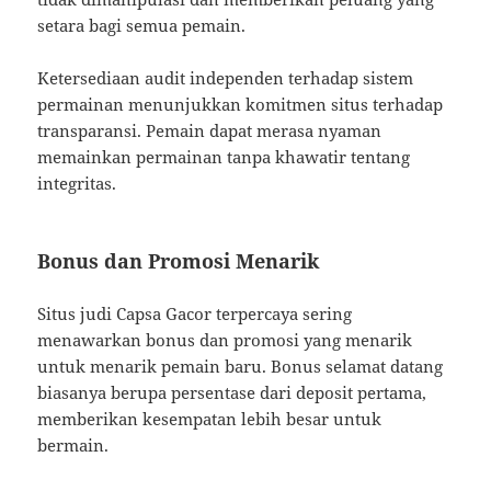
setara bagi semua pemain.
Ketersediaan audit independen terhadap sistem
permainan menunjukkan komitmen situs terhadap
transparansi. Pemain dapat merasa nyaman
memainkan permainan tanpa khawatir tentang
integritas.
Bonus dan Promosi Menarik
Situs judi Capsa Gacor terpercaya sering
menawarkan bonus dan promosi yang menarik
untuk menarik pemain baru. Bonus selamat datang
biasanya berupa persentase dari deposit pertama,
memberikan kesempatan lebih besar untuk
bermain.