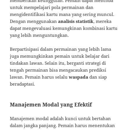
memberikan keunggulan. Pemain dapat mencoba
untuk mempelajari pola permainan dan
mengidentifikasi kartu mana yang sering muncul.
Dengan menggunakan
analisis statistik
, mereka
dapat mengevaluasi kemungkinan kombinasi kartu
yang lebih menguntungkan.
Berpartisipasi dalam permainan yang lebih lama
juga memungkinkan pemain untuk belajar dari
tindakan lawan. Selain itu, berganti strategi di
tengah permainan bisa mengacaukan prediksi
lawan. Pemain harus selalu
waspada
dan siap
beradaptasi.
Manajemen Modal yang Efektif
Manajemen modal adalah kunci untuk bertahan
dalam jangka panjang. Pemain harus menentukan