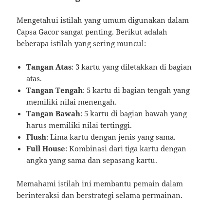
Mengetahui istilah yang umum digunakan dalam
Capsa Gacor sangat penting. Berikut adalah
beberapa istilah yang sering muncul:
Tangan Atas
: 3 kartu yang diletakkan di bagian
atas.
Tangan Tengah
: 5 kartu di bagian tengah yang
memiliki nilai menengah.
Tangan Bawah
: 5 kartu di bagian bawah yang
harus memiliki nilai tertinggi.
Flush
: Lima kartu dengan jenis yang sama.
Full House
: Kombinasi dari tiga kartu dengan
angka yang sama dan sepasang kartu.
Memahami istilah ini membantu pemain dalam
berinteraksi dan berstrategi selama permainan.