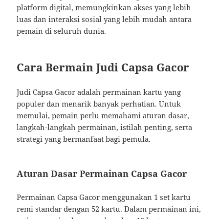
platform digital, memungkinkan akses yang lebih
luas dan interaksi sosial yang lebih mudah antara
pemain di seluruh dunia.
Cara Bermain Judi Capsa Gacor
Judi Capsa Gacor adalah permainan kartu yang
populer dan menarik banyak perhatian. Untuk
memulai, pemain perlu memahami aturan dasar,
langkah-langkah permainan, istilah penting, serta
strategi yang bermanfaat bagi pemula.
Aturan Dasar Permainan Capsa Gacor
Permainan Capsa Gacor menggunakan 1 set kartu
remi standar dengan 52 kartu. Dalam permainan ini,