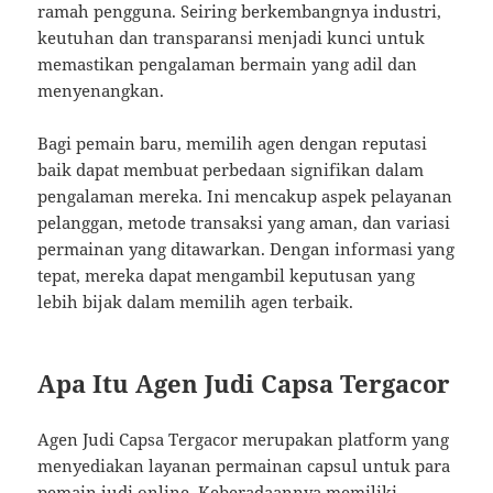
ramah pengguna. Seiring berkembangnya industri,
keutuhan dan transparansi menjadi kunci untuk
memastikan pengalaman bermain yang adil dan
menyenangkan.
Bagi pemain baru, memilih agen dengan reputasi
baik dapat membuat perbedaan signifikan dalam
pengalaman mereka. Ini mencakup aspek pelayanan
pelanggan, metode transaksi yang aman, dan variasi
permainan yang ditawarkan. Dengan informasi yang
tepat, mereka dapat mengambil keputusan yang
lebih bijak dalam memilih agen terbaik.
Apa Itu Agen Judi Capsa Tergacor
Agen Judi Capsa Tergacor merupakan platform yang
menyediakan layanan permainan capsul untuk para
pemain judi online. Keberadaannya memiliki