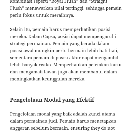
kombinasi seperti “Royal Flush” dan “Straight
Flush” menawarkan nilai tertinggi, sehingga pemain
perlu fokus untuk meraihnya.
Selain itu, pemain harus memperhatikan posisi
mereka. Dalam Capsa, posisi dapat mempengaruhi
strategi permainan. Pemain yang berada dalam
posisi awal mungkin perlu bermain lebih hati-hati,
sementara pemain di posisi akhir dapat mengambil
lebih banyak risiko. Memperhatikan peletakan kartu
dan mengamati lawan juga akan membantu dalam
meningkatkan keunggulan mereka.
Pengelolaan Modal yang Efektif
Pengelolaan modal yang baik adalah kunci utama
dalam permainan judi. Pemain harus menetapkan
anggaran sebelum bermain, ensuring they do not