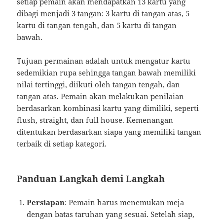
setiap pemain akan mendapatkan 13 kartu yang
dibagi menjadi 3 tangan: 3 kartu di tangan atas, 5
kartu di tangan tengah, dan 5 kartu di tangan
bawah.
Tujuan permainan adalah untuk mengatur kartu
sedemikian rupa sehingga tangan bawah memiliki
nilai tertinggi, diikuti oleh tangan tengah, dan
tangan atas. Pemain akan melakukan penilaian
berdasarkan kombinasi kartu yang dimiliki, seperti
flush, straight, dan full house. Kemenangan
ditentukan berdasarkan siapa yang memiliki tangan
terbaik di setiap kategori.
Panduan Langkah demi Langkah
Persiapan
: Pemain harus menemukan meja
dengan batas taruhan yang sesuai. Setelah siap,