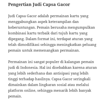
Pengertian Judi Capsa Gacor
Judi Capsa Gacor adalah permainan kartu yang
menggabungkan aspek keterampilan dan
keberuntungan. Pemain berusaha mengumpulkan
kombinasi kartu terbaik dari tujuh kartu yang
dipegang. Dalam format ini, terdapat aturan yang
telah dimodifikasi sehingga meningkatkan peluang
pemain untuk memenangkan permainan.
Permainan ini sangat populer di kalangan pemain
judi di Indonesia. Hal ini disebabkan karena aturan
yang lebih sederhana dan antisipasi yang lebih
tinggi terhadap hasilnya. Capsa Gacor seringkali
dimainkan dalam lingkaran sosial atau melalui
platform online, sehingga menarik lebih banyak
pemain.