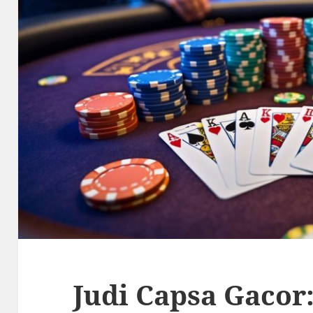
Judi Capsa Gacor