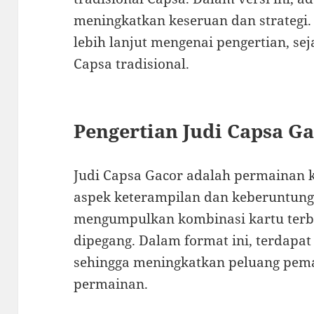
meningkatkan keseruan dan strategi.
lebih lanjut mengenai pengertian, s
Capsa tradisional.
Pengertian Judi Capsa G
Judi Capsa Gacor adalah permainan
aspek keterampilan dan keberuntun
mengumpulkan kombinasi kartu terba
dipegang. Dalam format ini, terdapat
sehingga meningkatkan peluang pe
permainan.