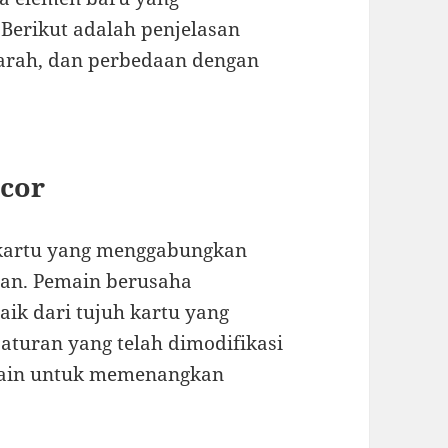
 Berikut adalah penjelasan
ejarah, dan perbedaan dengan
acor
 kartu yang menggabungkan
gan. Pemain berusaha
ik dari tujuh kartu yang
 aturan yang telah dimodifikasi
main untuk memenangkan