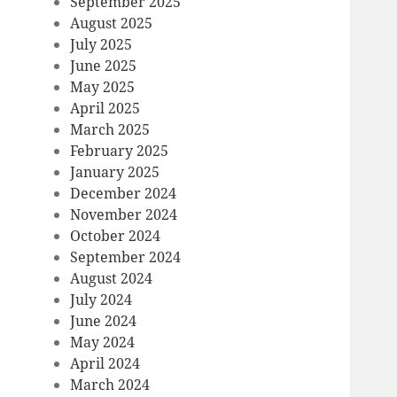
September 2025
August 2025
July 2025
June 2025
May 2025
April 2025
March 2025
February 2025
January 2025
December 2024
November 2024
October 2024
September 2024
August 2024
July 2024
June 2024
May 2024
April 2024
March 2024