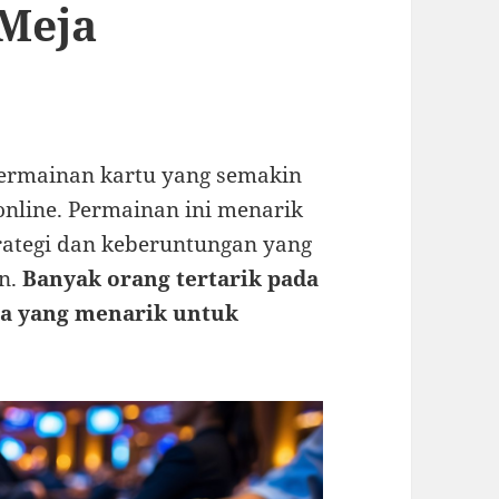
 Meja
permainan kartu yang semakin
online. Permainan ini menarik
ategi dan keberuntungan yang
n.
Banyak orang tertarik pada
ya yang menarik untuk