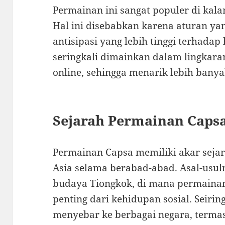
Permainan ini sangat populer di kala
Hal ini disebabkan karena aturan ya
antisipasi yang lebih tinggi terhadap
seringkali dimainkan dalam lingkaran
online, sehingga menarik lebih bany
Sejarah Permainan Caps
Permainan Capsa memiliki akar sejar
Asia selama berabad-abad. Asal-usul
budaya Tiongkok, di mana permainan
penting dari kehidupan sosial. Seiri
menyebar ke berbagai negara, terma