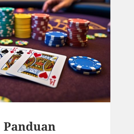
: Panduan