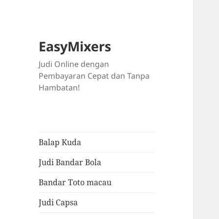
EasyMixers
Judi Online dengan
Pembayaran Cepat dan Tanpa
Hambatan!
Balap Kuda
Judi Bandar Bola
Bandar Toto macau
Judi Capsa