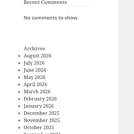
Recent Comments
No comments to show.
Archives
August 2026
July 2026
June 2026
May 2026
April 2026
March 2026
February 2026
January 2026
December 2025
November 2025
October 2025