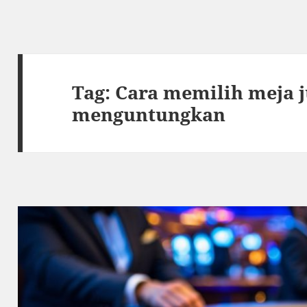
Tag:
Cara memilih meja j
menguntungkan