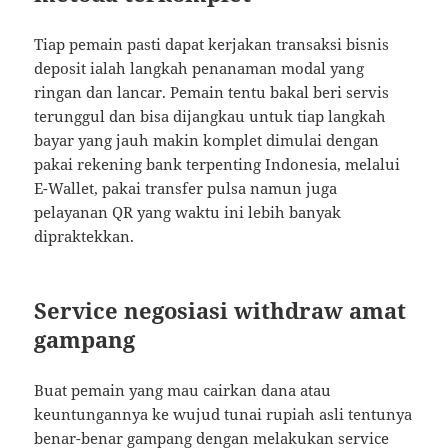
Tiap pemain pasti dapat kerjakan transaksi bisnis
deposit ialah langkah penanaman modal yang
ringan dan lancar. Pemain tentu bakal beri servis
terunggul dan bisa dijangkau untuk tiap langkah
bayar yang jauh makin komplet dimulai dengan
pakai rekening bank terpenting Indonesia, melalui
E-Wallet, pakai transfer pulsa namun juga
pelayanan QR yang waktu ini lebih banyak
dipraktekkan.
Service negosiasi withdraw amat
gampang
Buat pemain yang mau cairkan dana atau
keuntungannya ke wujud tunai rupiah asli tentunya
benar-benar gampang dengan melakukan service