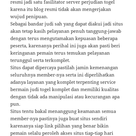
resmi jadi satu fasilitator server perjudian togel
karena itu blog resmi tidak akan mengerjakan
wujud penipuan.
Sebagai bandar judi sah yang dapat diakui jadi situs
akan tetap kasih pelayanan penuh tanggung-jawab
dengan terus mengutamakan kepuasan beberapa
peserta, karenanya perihal ini juga akan pasti beri
keringanan pemain terus temukan pelayanan
terunggul serta terkomplet.
Situs dapat dipercaya pastilah jamin kemenangan
seluruhnya member-nya serta ini diperlihatkan
adanya layanan yang komplet terpenting service
bermain judi togel komplet dan memiliki kualitas
dengan tidak ada manipulasi atau kecurangan apa
pun.
Situs tentu bakal menanggung keamanan semua
member-nya pastinya juga buat situs sendiri
karenanya siap link pilihan yang benar bikin
pemain selalu peroleh akses situs tiap-tiap hari