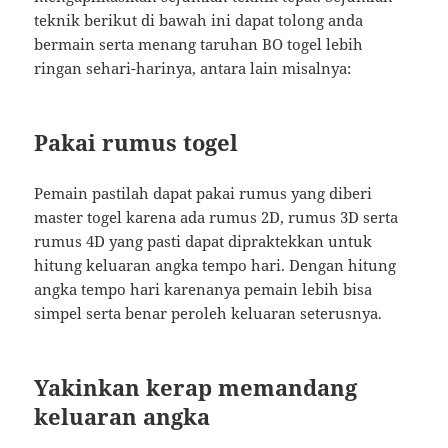
teknik berikut di bawah ini dapat tolong anda
bermain serta menang taruhan BO togel lebih
ringan sehari-harinya, antara lain misalnya:
Pakai rumus togel
Pemain pastilah dapat pakai rumus yang diberi
master togel karena ada rumus 2D, rumus 3D serta
rumus 4D yang pasti dapat dipraktekkan untuk
hitung keluaran angka tempo hari. Dengan hitung
angka tempo hari karenanya pemain lebih bisa
simpel serta benar peroleh keluaran seterusnya.
Yakinkan kerap memandang
keluaran angka