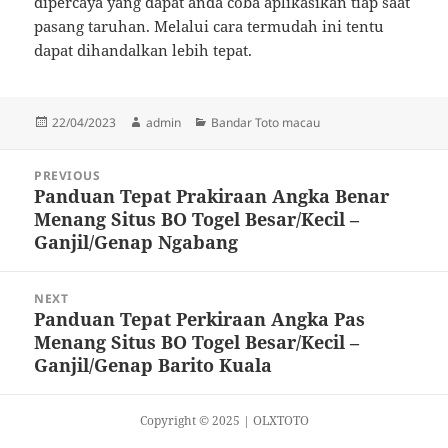
dipercaya yang dapat anda coba aplikasikan tiap saat
pasang taruhan. Melalui cara termudah ini tentu
dapat dihandalkan lebih tepat.
Posted
Author
Categories
22/04/2023
admin
Bandar Toto macau
on
Post
PREVIOUS
navigation
Panduan Tepat Prakiraan Angka Benar
Previous
Menang Situs BO Togel Besar/Kecil –
post:
Ganjil/Genap Ngabang
NEXT
Panduan Tepat Perkiraan Angka Pas
Next
Menang Situs BO Togel Besar/Kecil –
post:
Ganjil/Genap Barito Kuala
Copyright © 2025 |
OLXTOTO