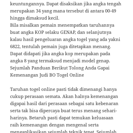
keuntungannya. Dapat disaksikan jika angka tengah
merupakan 34 yang mana tersebut di antara 00-49
hingga dimaksud kecil.
Bila misalkan pemain menempatkan taruhannya
buat angka KOP selaku GENAP, dan selanjutnya
kalau hasil pengeluaran angka togel yang ada yakni
6822, tentulah pemain juga ditetapkan menang.
Dapat didapati jika angka kop merupakan pada
angka 8 yang termaksud menjadi model genap.
Sejumlah Panduan Berikut Tolong Anda Gapai
Kemenangan Judi BO Togel Online
Taruhan togel online pasti tidak dimenangi hanya
cukup perasaan semata. Akan halnya kemenangan
digapai hasil dari perasaan sebagai satu kebenaran
serta tak bisa dipercaya buat terus menang sehari-
harinya. Betaruh pasti dapat temukan keluasaan
raih kemenangan dengan mengenal serta
mengaplikasikan sejumlah teknik tepat. Sejumlah