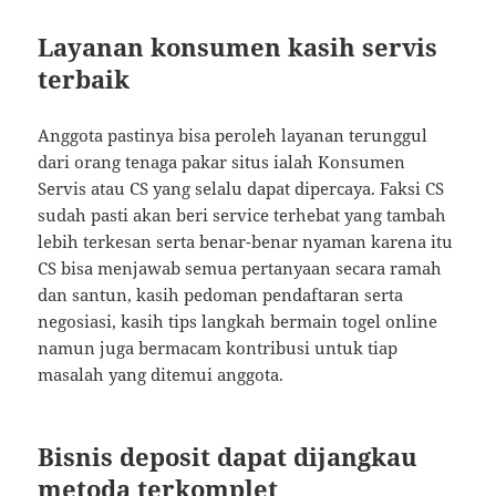
Layanan konsumen kasih servis
terbaik
Anggota pastinya bisa peroleh layanan terunggul
dari orang tenaga pakar situs ialah Konsumen
Servis atau CS yang selalu dapat dipercaya. Faksi CS
sudah pasti akan beri service terhebat yang tambah
lebih terkesan serta benar-benar nyaman karena itu
CS bisa menjawab semua pertanyaan secara ramah
dan santun, kasih pedoman pendaftaran serta
negosiasi, kasih tips langkah bermain togel online
namun juga bermacam kontribusi untuk tiap
masalah yang ditemui anggota.
Bisnis deposit dapat dijangkau
metoda terkomplet