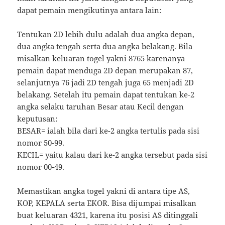
dapat pemain mengikutinya antara lain:
Tentukan 2D lebih dulu adalah dua angka depan,
dua angka tengah serta dua angka belakang. Bila
misalkan keluaran togel yakni 8765 karenanya
pemain dapat menduga 2D depan merupakan 87,
selanjutnya 76 jadi 2D tengah juga 65 menjadi 2D
belakang. Setelah itu pemain dapat tentukan ke-2
angka selaku taruhan Besar atau Kecil dengan
keputusan:
BESAR= ialah bila dari ke-2 angka tertulis pada sisi
nomor 50-99.
KECIL= yaitu kalau dari ke-2 angka tersebut pada sisi
nomor 00-49.
Memastikan angka togel yakni di antara tipe AS,
KOP, KEPALA serta EKOR. Bisa dijumpai misalkan
buat keluaran 4321, karena itu posisi AS ditinggali