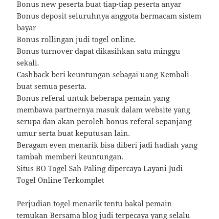
Bonus new peserta buat tiap-tiap peserta anyar
Bonus deposit seluruhnya anggota bermacam sistem
bayar
Bonus rollingan judi togel online.
Bonus turnover dapat dikasihkan satu minggu
sekali.
Cashback beri keuntungan sebagai uang Kembali
buat semua peserta.
Bonus referal untuk beberapa pemain yang
membawa partnernya masuk dalam website yang
serupa dan akan peroleh bonus referal sepanjang
umur serta buat keputusan lain.
Beragam even menarik bisa diberi jadi hadiah yang
tambah memberi keuntungan.
Situs BO Togel Sah Paling dipercaya Layani Judi
Togel Online Terkomplet
Perjudian togel menarik tentu bakal pemain
temukan Bersama blog judi terpecaya yang selalu