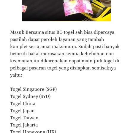
Masuk Bersama situs BO togel sah bisa dipercaya
pastilah dapat peroleh layanan yang tambah
komplet serta amat maksimum. Sudah pasti banyak
betaruh bakal merasakan semua kehebohan dan
keamanan itu dikarenakan dapat main judi togel di
pelbagai pasaran togel yang disiapkan semisalnya
yaitu:
Togel Singapore (SGP)
Togel Sydney (SYD)
Togel China
Togel Japan
Togel Taiwan
Togel Jakarta
Togel Hongkong (HK)