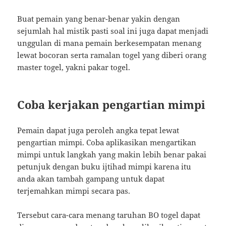
Buat pemain yang benar-benar yakin dengan
sejumlah hal mistik pasti soal ini juga dapat menjadi
unggulan di mana pemain berkesempatan menang
lewat bocoran serta ramalan togel yang diberi orang
master togel, yakni pakar togel.
Coba kerjakan pengartian mimpi
Pemain dapat juga peroleh angka tepat lewat
pengartian mimpi. Coba aplikasikan mengartikan
mimpi untuk langkah yang makin lebih benar pakai
petunjuk dengan buku ijtihad mimpi karena itu
anda akan tambah gampang untuk dapat
terjemahkan mimpi secara pas.
Tersebut cara-cara menang taruhan BO togel dapat