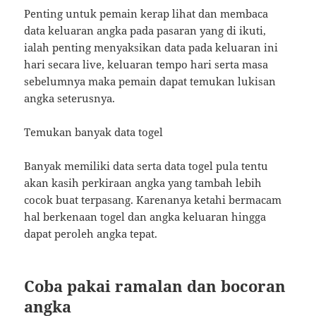
Penting untuk pemain kerap lihat dan membaca
data keluaran angka pada pasaran yang di ikuti,
ialah penting menyaksikan data pada keluaran ini
hari secara live, keluaran tempo hari serta masa
sebelumnya maka pemain dapat temukan lukisan
angka seterusnya.
Temukan banyak data togel
Banyak memiliki data serta data togel pula tentu
akan kasih perkiraan angka yang tambah lebih
cocok buat terpasang. Karenanya ketahi bermacam
hal berkenaan togel dan angka keluaran hingga
dapat peroleh angka tepat.
Coba pakai ramalan dan bocoran
angka