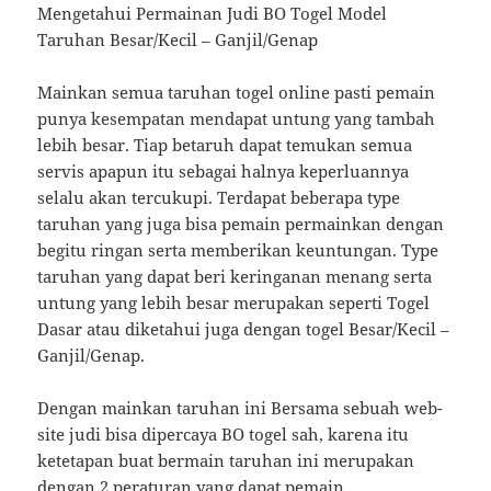
Mengetahui Permainan Judi BO Togel Model
Taruhan Besar/Kecil – Ganjil/Genap
Mainkan semua taruhan togel online pasti pemain
punya kesempatan mendapat untung yang tambah
lebih besar. Tiap betaruh dapat temukan semua
servis apapun itu sebagai halnya keperluannya
selalu akan tercukupi. Terdapat beberapa type
taruhan yang juga bisa pemain permainkan dengan
begitu ringan serta memberikan keuntungan. Type
taruhan yang dapat beri keringanan menang serta
untung yang lebih besar merupakan seperti Togel
Dasar atau diketahui juga dengan togel Besar/Kecil –
Ganjil/Genap.
Dengan mainkan taruhan ini Bersama sebuah web-
site judi bisa dipercaya BO togel sah, karena itu
ketetapan buat bermain taruhan ini merupakan
dengan 2 peraturan yang dapat pemain