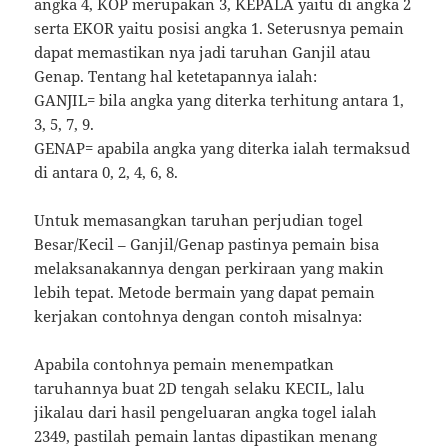
angka 4, KOP merupakan 3, KEPALA yaitu di angka 2
serta EKOR yaitu posisi angka 1. Seterusnya pemain
dapat memastikan nya jadi taruhan Ganjil atau
Genap. Tentang hal ketetapannya ialah:
GANJIL= bila angka yang diterka terhitung antara 1,
3, 5, 7, 9.
GENAP= apabila angka yang diterka ialah termaksud
di antara 0, 2, 4, 6, 8.
Untuk memasangkan taruhan perjudian togel
Besar/Kecil – Ganjil/Genap pastinya pemain bisa
melaksanakannya dengan perkiraan yang makin
lebih tepat. Metode bermain yang dapat pemain
kerjakan contohnya dengan contoh misalnya:
Apabila contohnya pemain menempatkan
taruhannya buat 2D tengah selaku KECIL, lalu
jikalau dari hasil pengeluaran angka togel ialah
2349, pastilah pemain lantas dipastikan menang