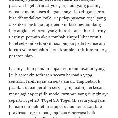
pasaran togel termashyur yang lain yang pastinya
dapat pemain akses dengan sangatlah ringan serta
bisa dihandalkan baik. Tiap-tiap pasaran togel yang
disajikan pastinya juga pemain bisa memandang
tiap angka keluaran yang dikasihkan sehari-harinya.
Pastinya pemain akan tambah simpel lihat result
togel sebagai keluaran hasil angka pada bermacam
kurun yang semakin lebih komplet untuk semuanya
pasaran siap.
Pastinya, tiap pemain dapat temukan layanan yang
jauh semakin terkesan secara bermain yang
semakin lebih nyaman serta aman. Tiap betaruh
pastilah dapat peroleh servis yang paling terkesan
manalagi dapat pilih model taruhan yang diinginnya
seperti Togel 2D, TOgel 3D, Togel 4D serta yang lain.
Pemain tambah lebih simpel dalam tentukan tiap
prakiraan togel tepat yang bisa dipercaya baik