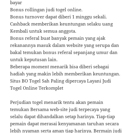
bayar
Bonus rollingan judi togel online.
Bonus turnover dapat diberi 1 minggu sekali.
Cashback memberikan keuntungan selaku uang
Kembali untuk semua anggota.
Bonus referal buat banyak pemain yang ajak
rekanannya masuk dalam website yang serupa dan
bakal temukan bonus referal sepanjang umur dan
untuk keputusan lain.
Beberapa moment menarik bisa diberi sebagai
hadiah yang makin lebih memberikan keuntungan.
Situs BO Togel Sah Paling dipercaya Layani Judi
Togel Online Terkomplet
Perjudian togel menarik tentu akan pemain
temukan Bersama web-site judi terpecaya yang
selalu dapat dihandalkan setap harinya. Tiap-tiap
pemain dapat merasai kenyamanan taruhan secara
lebih nyaman serta aman tiap harinya. Bermain judi