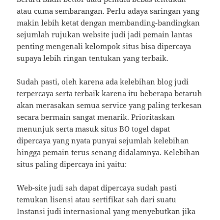
atau cuma sembarangan. Perlu adaya saringan yang
makin lebih ketat dengan membanding-bandingkan
sejumlah rujukan website judi jadi pemain lantas
penting mengenali kelompok situs bisa dipercaya
supaya lebih ringan tentukan yang terbaik.
Sudah pasti, oleh karena ada kelebihan blog judi
terpercaya serta terbaik karena itu beberapa betaruh
akan merasakan semua service yang paling terkesan
secara bermain sangat menarik. Prioritaskan
menunjuk serta masuk situs BO togel dapat
dipercaya yang nyata punyai sejumlah kelebihan
hingga pemain terus senang didalamnya. Kelebihan
situs paling dipercaya ini yaitu:
Web-site judi sah dapat dipercaya sudah pasti
temukan lisensi atau sertifikat sah dari suatu
Instansi judi internasional yang menyebutkan jika