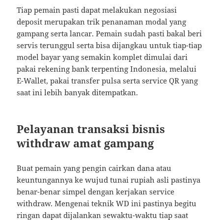
Tiap pemain pasti dapat melakukan negosiasi
deposit merupakan trik penanaman modal yang
gampang serta lancar. Pemain sudah pasti bakal beri
servis terunggul serta bisa dijangkau untuk tiap-tiap
model bayar yang semakin komplet dimulai dari
pakai rekening bank terpenting Indonesia, melalui
E-Wallet, pakai transfer pulsa serta service QR yang
saat ini lebih banyak ditempatkan.
Pelayanan transaksi bisnis
withdraw amat gampang
Buat pemain yang pengin cairkan dana atau
keuntungannya ke wujud tunai rupiah asli pastinya
benar-benar simpel dengan kerjakan service
withdraw. Mengenai teknik WD ini pastinya begitu
ringan dapat dijalankan sewaktu-waktu tiap saat