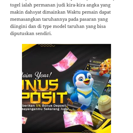
togel ialah permanan judi kira-kira angka yang
makin dahsyat dimainkan Waktu pemain dapat
memasangkan taruhannya pada pasaran yang
diingini dan di type model taruhan yang bisa
diputuskan sendiri.