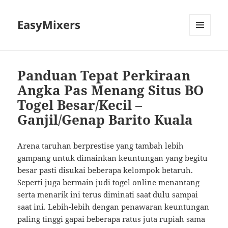
EasyMixers
MENU
AND
WIDGETS
Panduan Tepat Perkiraan
Angka Pas Menang Situs BO
Togel Besar/Kecil –
Ganjil/Genap Barito Kuala
Arena taruhan berprestise yang tambah lebih
gampang untuk dimainkan keuntungan yang begitu
besar pasti disukai beberapa kelompok betaruh.
Seperti juga bermain judi togel online menantang
serta menarik ini terus diminati saat dulu sampai
saat ini. Lebih-lebih dengan penawaran keuntungan
paling tinggi gapai beberapa ratus juta rupiah sama