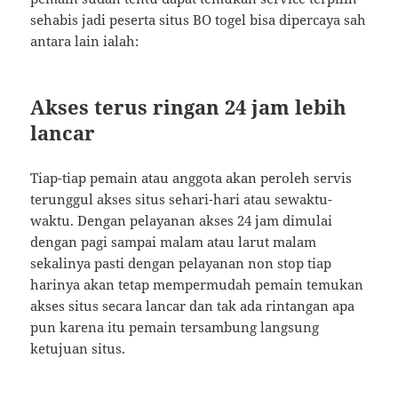
sehabis jadi peserta situs BO togel bisa dipercaya sah
antara lain ialah:
Akses terus ringan 24 jam lebih
lancar
Tiap-tiap pemain atau anggota akan peroleh servis
terunggul akses situs sehari-hari atau sewaktu-
waktu. Dengan pelayanan akses 24 jam dimulai
dengan pagi sampai malam atau larut malam
sekalinya pasti dengan pelayanan non stop tiap
harinya akan tetap mempermudah pemain temukan
akses situs secara lancar dan tak ada rintangan apa
pun karena itu pemain tersambung langsung
ketujuan situs.