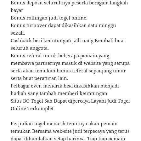
Bonus deposit seluruhnya peserta beragam langkah
bayar
Bonus rollingan judi togel online.
Bonus turnover dapat dikasihkan satu minggu
sekali.
Cashback beri keuntungan jadi uang Kembali buat
seluruh anggota.
Bonus referal untuk beberapa pemain yang
membawa partnernya masuk di website yang serupa
serta akan temukan bonus referal sepanjang umur
serta buat peraturan lain.
Pelbagai even menarik bisa dikasihkan menjadi
hadiah yang tambah memberi keuntungan.
Situs BO Togel Sah Dapat dipercaya Layani Judi Togel
Online Terkomplet
Perjudian togel menarik tentunya akan pemain
temukan Bersama web-site judi terpecaya yang terus
dapat dihandalkan setap harinya. Tiap-tiap pemain