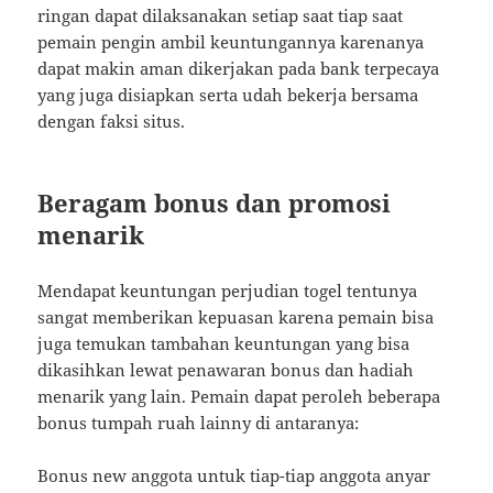
ringan dapat dilaksanakan setiap saat tiap saat
pemain pengin ambil keuntungannya karenanya
dapat makin aman dikerjakan pada bank terpecaya
yang juga disiapkan serta udah bekerja bersama
dengan faksi situs.
Beragam bonus dan promosi
menarik
Mendapat keuntungan perjudian togel tentunya
sangat memberikan kepuasan karena pemain bisa
juga temukan tambahan keuntungan yang bisa
dikasihkan lewat penawaran bonus dan hadiah
menarik yang lain. Pemain dapat peroleh beberapa
bonus tumpah ruah lainny di antaranya:
Bonus new anggota untuk tiap-tiap anggota anyar