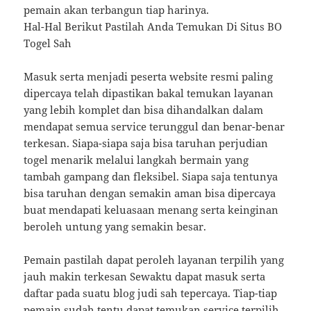
pemain akan terbangun tiap harinya.
Hal-Hal Berikut Pastilah Anda Temukan Di Situs BO
Togel Sah
Masuk serta menjadi peserta website resmi paling
dipercaya telah dipastikan bakal temukan layanan
yang lebih komplet dan bisa dihandalkan dalam
mendapat semua service terunggul dan benar-benar
terkesan. Siapa-siapa saja bisa taruhan perjudian
togel menarik melalui langkah bermain yang
tambah gampang dan fleksibel. Siapa saja tentunya
bisa taruhan dengan semakin aman bisa dipercaya
buat mendapati keluasaan menang serta keinginan
beroleh untung yang semakin besar.
Pemain pastilah dapat peroleh layanan terpilih yang
jauh makin terkesan Sewaktu dapat masuk serta
daftar pada suatu blog judi sah tepercaya. Tiap-tiap
pemain sudah tentu dapat temukan service terpilih