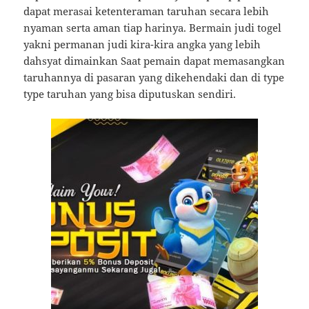
dapat merasai ketenteraman taruhan secara lebih
nyaman serta aman tiap harinya. Bermain judi togel
yakni permanan judi kira-kira angka yang lebih
dahsyat dimainkan Saat pemain dapat memasangkan
taruhannya di pasaran yang dikehendaki dan di type
type taruhan yang bisa diputuskan sendiri.