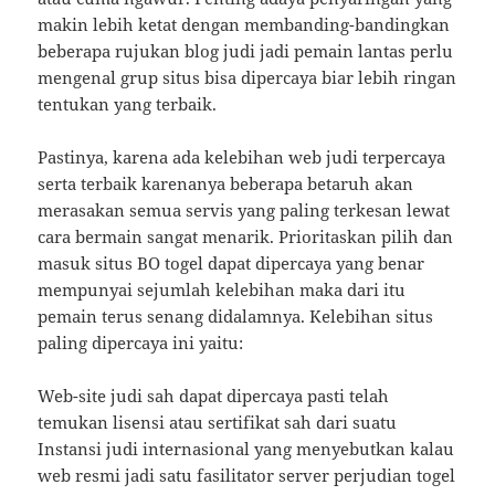
makin lebih ketat dengan membanding-bandingkan
beberapa rujukan blog judi jadi pemain lantas perlu
mengenal grup situs bisa dipercaya biar lebih ringan
tentukan yang terbaik.
Pastinya, karena ada kelebihan web judi terpercaya
serta terbaik karenanya beberapa betaruh akan
merasakan semua servis yang paling terkesan lewat
cara bermain sangat menarik. Prioritaskan pilih dan
masuk situs BO togel dapat dipercaya yang benar
mempunyai sejumlah kelebihan maka dari itu
pemain terus senang didalamnya. Kelebihan situs
paling dipercaya ini yaitu:
Web-site judi sah dapat dipercaya pasti telah
temukan lisensi atau sertifikat sah dari suatu
Instansi judi internasional yang menyebutkan kalau
web resmi jadi satu fasilitator server perjudian togel