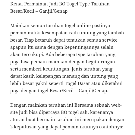
Kenal Permainan Judi BO Togel Type Taruhan
Besar/Kecil – Ganjil/Genap
Mainkan semua taruhan togel online pastinya
pemain miliki kesempatan raih untung yang tambah
besar. Tiap betaruh dapat temukan semua service
apapun itu sama dengan kepentingannya selalu
akan tercukupi. Ada beberapa type taruhan yang
juga bisa pemain mainkan dengan begitu ringan
serta memberi keuntungan. Jenis taruhan yang
dapat kasih kelapangan menang dan untung yang
lebih besar yakni seperti Togel Dasar atau diketahui
juga dengan togel Besar/Kecil – Ganjil/Genap.
Dengan mainkan taruhan ini Bersama sebuah web-
site judi bisa dipercaya BO togel sah, karenanya
aturan buat bermain taruhan ini merupakan dengan
2 keputusan yang dapat pemain ikutinya contohnya: