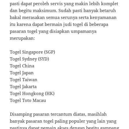
pasti dapat peroleh servis yang makin lebih komplet
dan begitu maksimum. Sudah pasti banyak betaruh
bakal merasakan semua serunya serta kenyamanan
itu karena dapat bermain judi togel di beberapa
pasaran togel yang disiapkan umpamanya
merupakan:
Togel Singapore (SGP)
Togel Sydney (SYD)
Togel China
Togel Japan
Togel Taiwan
Togel Jakarta
Togel Hongkong (HK)
Togel Toto Macau
Disamping pasaran tercantum diatas, masihlah
banyak pasaran togel paling populer yang lain yang
pastinya dapat pemain akses dengan begitu gampang