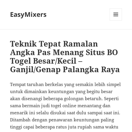
EasyMixers
MENU
AND
WIDGETS
Teknik Tepat Ramalan
Angka Pas Menang Situs BO
Togel Besar/Kecil –
Ganjil/Genap Palangka Raya
Tempat taruhan berkelas yang semakin lebih simpel
untuk dimainkan keuntungan yang begitu besar
akan disenangi beberapa golongan betaruh. Seperti
sama bermain judi togel online menantang dan
menarik ini selalu disukai saat dulu sampai saat ini.
Ditambah dengan penawaran keuntungan paling
tinggi capai beberapa ratus juta rupiah sama waktu