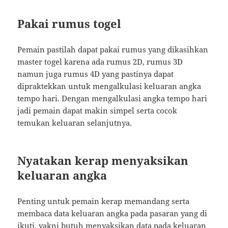
Pakai rumus togel
Pemain pastilah dapat pakai rumus yang dikasihkan
master togel karena ada rumus 2D, rumus 3D
namun juga rumus 4D yang pastinya dapat
dipraktekkan untuk mengalkulasi keluaran angka
tempo hari. Dengan mengalkulasi angka tempo hari
jadi pemain dapat makin simpel serta cocok
temukan keluaran selanjutnya.
Nyatakan kerap menyaksikan
keluaran angka
Penting untuk pemain kerap memandang serta
membaca data keluaran angka pada pasaran yang di
ikuti, yakni butuh menyaksikan data pada keluaran