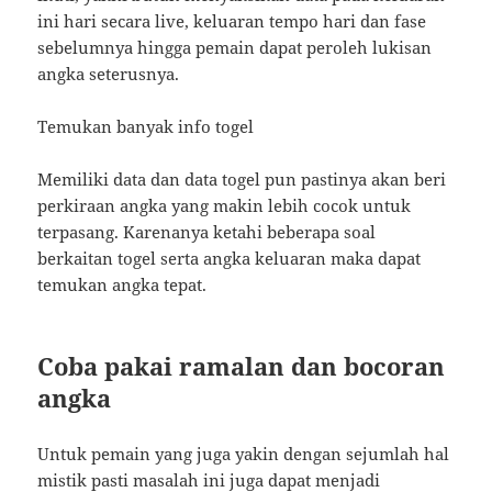
ini hari secara live, keluaran tempo hari dan fase
sebelumnya hingga pemain dapat peroleh lukisan
angka seterusnya.
Temukan banyak info togel
Memiliki data dan data togel pun pastinya akan beri
perkiraan angka yang makin lebih cocok untuk
terpasang. Karenanya ketahi beberapa soal
berkaitan togel serta angka keluaran maka dapat
temukan angka tepat.
Coba pakai ramalan dan bocoran
angka
Untuk pemain yang juga yakin dengan sejumlah hal
mistik pasti masalah ini juga dapat menjadi