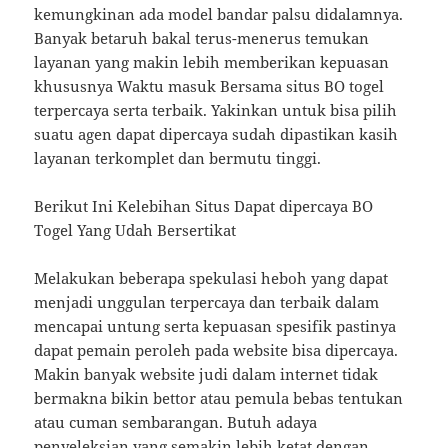
kemungkinan ada model bandar palsu didalamnya.
Banyak betaruh bakal terus-menerus temukan
layanan yang makin lebih memberikan kepuasan
khususnya Waktu masuk Bersama situs BO togel
terpercaya serta terbaik. Yakinkan untuk bisa pilih
suatu agen dapat dipercaya sudah dipastikan kasih
layanan terkomplet dan bermutu tinggi.
Berikut Ini Kelebihan Situs Dapat dipercaya BO
Togel Yang Udah Bersertikat
Melakukan beberapa spekulasi heboh yang dapat
menjadi unggulan terpercaya dan terbaik dalam
mencapai untung serta kepuasan spesifik pastinya
dapat pemain peroleh pada website bisa dipercaya.
Makin banyak website judi dalam internet tidak
bermakna bikin bettor atau pemula bebas tentukan
atau cuman sembarangan. Butuh adaya
penyeleksian yang semakin lebih ketat dengan