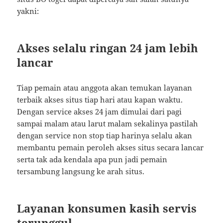
yakni:
Akses selalu ringan 24 jam lebih
lancar
Tiap pemain atau anggota akan temukan layanan
terbaik akses situs tiap hari atau kapan waktu.
Dengan service akses 24 jam dimulai dari pagi
sampai malam atau larut malam sekalinya pastilah
dengan service non stop tiap harinya selalu akan
membantu pemain peroleh akses situs secara lancar
serta tak ada kendala apa pun jadi pemain
tersambung langsung ke arah situs.
Layanan konsumen kasih servis
terunggul