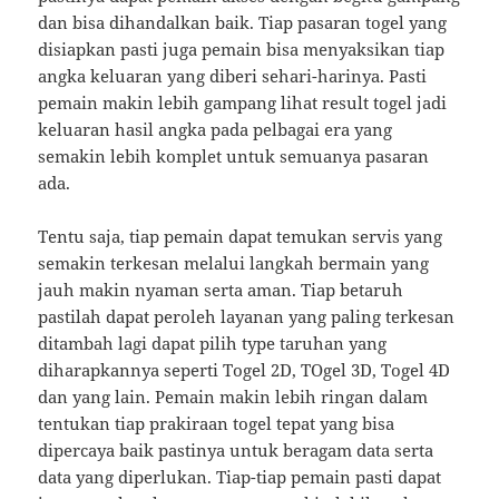
dan bisa dihandalkan baik. Tiap pasaran togel yang
disiapkan pasti juga pemain bisa menyaksikan tiap
angka keluaran yang diberi sehari-harinya. Pasti
pemain makin lebih gampang lihat result togel jadi
keluaran hasil angka pada pelbagai era yang
semakin lebih komplet untuk semuanya pasaran
ada.
Tentu saja, tiap pemain dapat temukan servis yang
semakin terkesan melalui langkah bermain yang
jauh makin nyaman serta aman. Tiap betaruh
pastilah dapat peroleh layanan yang paling terkesan
ditambah lagi dapat pilih type taruhan yang
diharapkannya seperti Togel 2D, TOgel 3D, Togel 4D
dan yang lain. Pemain makin lebih ringan dalam
tentukan tiap prakiraan togel tepat yang bisa
dipercaya baik pastinya untuk beragam data serta
data yang diperlukan. Tiap-tiap pemain pasti dapat