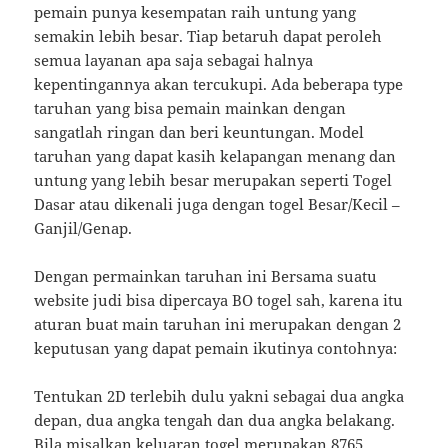
pemain punya kesempatan raih untung yang
semakin lebih besar. Tiap betaruh dapat peroleh
semua layanan apa saja sebagai halnya
kepentingannya akan tercukupi. Ada beberapa type
taruhan yang bisa pemain mainkan dengan
sangatlah ringan dan beri keuntungan. Model
taruhan yang dapat kasih kelapangan menang dan
untung yang lebih besar merupakan seperti Togel
Dasar atau dikenali juga dengan togel Besar/Kecil –
Ganjil/Genap.
Dengan permainkan taruhan ini Bersama suatu
website judi bisa dipercaya BO togel sah, karena itu
aturan buat main taruhan ini merupakan dengan 2
keputusan yang dapat pemain ikutinya contohnya:
Tentukan 2D terlebih dulu yakni sebagai dua angka
depan, dua angka tengah dan dua angka belakang.
Bila misalkan keluaran togel merupakan 8765