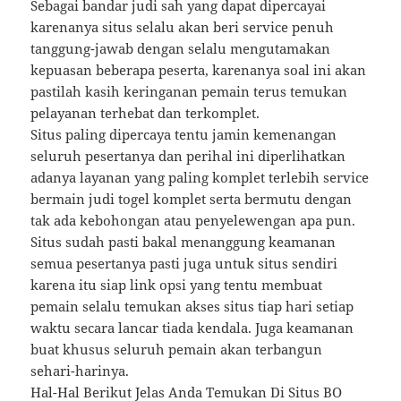
Sebagai bandar judi sah yang dapat dipercayai
karenanya situs selalu akan beri service penuh
tanggung-jawab dengan selalu mengutamakan
kepuasan beberapa peserta, karenanya soal ini akan
pastilah kasih keringanan pemain terus temukan
pelayanan terhebat dan terkomplet.
Situs paling dipercaya tentu jamin kemenangan
seluruh pesertanya dan perihal ini diperlihatkan
adanya layanan yang paling komplet terlebih service
bermain judi togel komplet serta bermutu dengan
tak ada kebohongan atau penyelewengan apa pun.
Situs sudah pasti bakal menanggung keamanan
semua pesertanya pasti juga untuk situs sendiri
karena itu siap link opsi yang tentu membuat
pemain selalu temukan akses situs tiap hari setiap
waktu secara lancar tiada kendala. Juga keamanan
buat khusus seluruh pemain akan terbangun
sehari-harinya.
Hal-Hal Berikut Jelas Anda Temukan Di Situs BO