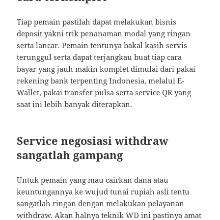
Tiap pemain pastilah dapat melakukan bisnis
deposit yakni trik penanaman modal yang ringan
serta lancar. Pemain tentunya bakal kasih servis
terunggul serta dapat terjangkau buat tiap cara
bayar yang jauh makin komplet dimulai dari pakai
rekening bank terpenting Indonesia, melalui E-
Wallet, pakai transfer pulsa serta service QR yang
saat ini lebih banyak diterapkan.
Service negosiasi withdraw
sangatlah gampang
Untuk pemain yang mau cairkan dana atau
keuntungannya ke wujud tunai rupiah asli tentu
sangatlah ringan dengan melakukan pelayanan
withdraw. Akan halnya teknik WD ini pastinya amat