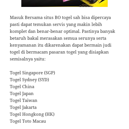
Masuk Bersama situs BO togel sah bisa dipercaya
pasti dapat temukan servis yang makin lebih
komplet dan benar-benar optimal. Pastinya banyak
betaruh bakal merasakan semua serunya serta
kenyamanan itu dikarenakan dapat bermain judi
togel di bermacam pasaran togel yang disiapkan
semisalnya yaitu:
Togel Singapore (SGP)
Togel Sydney (SYD)
Togel China
Togel Japan
Togel Taiwan
Togel Jakarta
Togel Hongkong (HK)
Togel Toto Macau