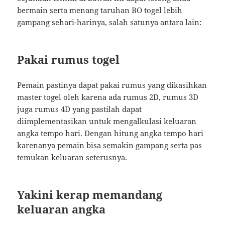
bermain serta menang taruhan BO togel lebih
gampang sehari-harinya, salah satunya antara lain:
Pakai rumus togel
Pemain pastinya dapat pakai rumus yang dikasihkan
master togel oleh karena ada rumus 2D, rumus 3D
juga rumus 4D yang pastilah dapat
diimplementasikan untuk mengalkulasi keluaran
angka tempo hari. Dengan hitung angka tempo hari
karenanya pemain bisa semakin gampang serta pas
temukan keluaran seterusnya.
Yakini kerap memandang
keluaran angka