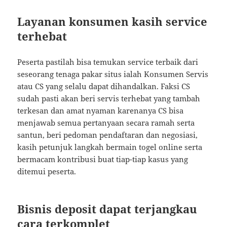
Layanan konsumen kasih service
terhebat
Peserta pastilah bisa temukan service terbaik dari
seseorang tenaga pakar situs ialah Konsumen Servis
atau CS yang selalu dapat dihandalkan. Faksi CS
sudah pasti akan beri servis terhebat yang tambah
terkesan dan amat nyaman karenanya CS bisa
menjawab semua pertanyaan secara ramah serta
santun, beri pedoman pendaftaran dan negosiasi,
kasih petunjuk langkah bermain togel online serta
bermacam kontribusi buat tiap-tiap kasus yang
ditemui peserta.
Bisnis deposit dapat terjangkau
cara terkomplet