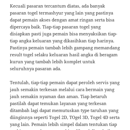
Kecuali pasaran tercantum diatas, ada banyak
pasaran togel termashyur yang lain yang pastinya
dapat pemain akses dengan amat ringan serta bisa
dipercaya baik. Tiap-tiap pasaran togel yang
disiapkan pasti juga pemain bisa menyaksikan tiap-
tiap angka keluaran yang dikasihkan tiap harinya.
Pastinya pemain tambah lebih gampang memandang
result togel selaku keluaran hasil angka di beragam
kurun yang tambah lebih komplet untuk
seluruhnya pasaran ada.
Tentulah, tiap-tiap pemain dapat peroleh servis yang
jauh semakin terkesan melalui cara bermain yang
jauh semakin nyaman dan aman. Tiap betaruh
pastilah dapat temukan layanan yang terkesan
ditambah lagi dapat memutuskan type taruhan yang
diinginnya seperti Togel 2D, TOgel 3D, Togel 4D serta
yang lain. Pemain lebih simpel dalam tentukan tiap