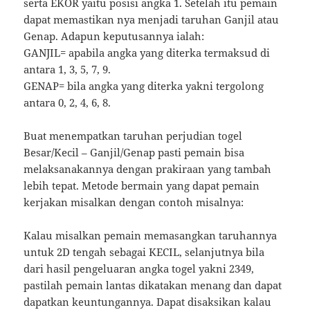
serta EKOR yaitu posisi angka 1. Setelah itu pemain
dapat memastikan nya menjadi taruhan Ganjil atau
Genap. Adapun keputusannya ialah:
GANJIL= apabila angka yang diterka termaksud di
antara 1, 3, 5, 7, 9.
GENAP= bila angka yang diterka yakni tergolong
antara 0, 2, 4, 6, 8.
Buat menempatkan taruhan perjudian togel
Besar/Kecil – Ganjil/Genap pasti pemain bisa
melaksanakannya dengan prakiraan yang tambah
lebih tepat. Metode bermain yang dapat pemain
kerjakan misalkan dengan contoh misalnya:
Kalau misalkan pemain memasangkan taruhannya
untuk 2D tengah sebagai KECIL, selanjutnya bila
dari hasil pengeluaran angka togel yakni 2349,
pastilah pemain lantas dikatakan menang dan dapat
dapatkan keuntungannya. Dapat disaksikan kalau