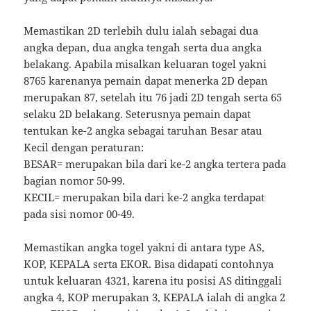
Memastikan 2D terlebih dulu ialah sebagai dua
angka depan, dua angka tengah serta dua angka
belakang. Apabila misalkan keluaran togel yakni
8765 karenanya pemain dapat menerka 2D depan
merupakan 87, setelah itu 76 jadi 2D tengah serta 65
selaku 2D belakang. Seterusnya pemain dapat
tentukan ke-2 angka sebagai taruhan Besar atau
Kecil dengan peraturan:
BESAR= merupakan bila dari ke-2 angka tertera pada
bagian nomor 50-99.
KECIL= merupakan bila dari ke-2 angka terdapat
pada sisi nomor 00-49.
Memastikan angka togel yakni di antara type AS,
KOP, KEPALA serta EKOR. Bisa didapati contohnya
untuk keluaran 4321, karena itu posisi AS ditinggali
angka 4, KOP merupakan 3, KEPALA ialah di angka 2