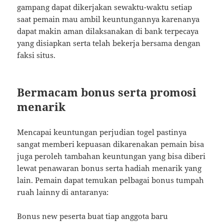
gampang dapat dikerjakan sewaktu-waktu setiap
saat pemain mau ambil keuntungannya karenanya
dapat makin aman dilaksanakan di bank terpecaya
yang disiapkan serta telah bekerja bersama dengan
faksi situs.
Bermacam bonus serta promosi
menarik
Mencapai keuntungan perjudian togel pastinya
sangat memberi kepuasan dikarenakan pemain bisa
juga peroleh tambahan keuntungan yang bisa diberi
lewat penawaran bonus serta hadiah menarik yang
lain. Pemain dapat temukan pelbagai bonus tumpah
ruah lainny di antaranya:
Bonus new peserta buat tiap anggota baru