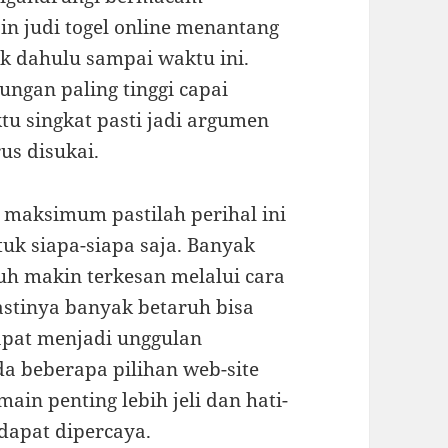
in judi togel online menantang
ak dahulu sampai waktu ini.
ngan paling tinggi capai
tu singkat pasti jadi argumen
us disukai.
 maksimum pastilah perihal ini
uk siapa-siapa saja. Banyak
uh makin terkesan melalui cara
stinya banyak betaruh bisa
apat menjadi unggulan
a beberapa pilihan web-site
main penting lebih jeli dan hati-
dapat dipercaya.