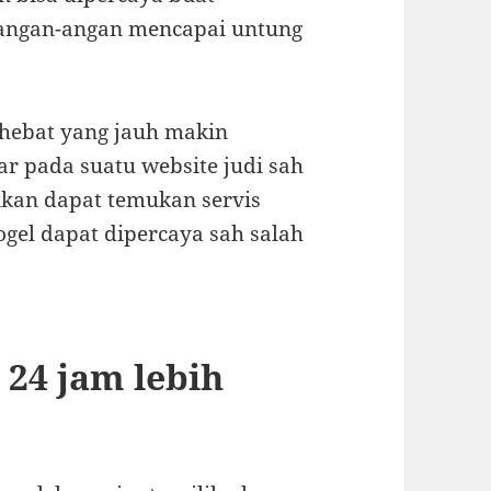
angan-angan mencapai untung
rhebat yang jauh makin
ar pada suatu website judi sah
ikan dapat temukan servis
togel dapat dipercaya sah salah
24 jam lebih