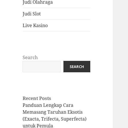
Judi Olahraga
Judi Slot
Live Kasino
Search
SEARCH
Recent Posts
Panduan Lengkap Cara
Memasang Taruhan Eksotis
(Exacta, Trifecta, Superfecta)
untuk Pemula