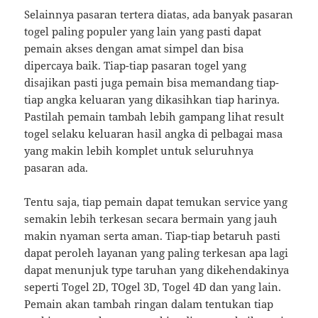
Selainnya pasaran tertera diatas, ada banyak pasaran
togel paling populer yang lain yang pasti dapat
pemain akses dengan amat simpel dan bisa
dipercaya baik. Tiap-tiap pasaran togel yang
disajikan pasti juga pemain bisa memandang tiap-
tiap angka keluaran yang dikasihkan tiap harinya.
Pastilah pemain tambah lebih gampang lihat result
togel selaku keluaran hasil angka di pelbagai masa
yang makin lebih komplet untuk seluruhnya
pasaran ada.
Tentu saja, tiap pemain dapat temukan service yang
semakin lebih terkesan secara bermain yang jauh
makin nyaman serta aman. Tiap-tiap betaruh pasti
dapat peroleh layanan yang paling terkesan apa lagi
dapat menunjuk type taruhan yang dikehendakinya
seperti Togel 2D, TOgel 3D, Togel 4D dan yang lain.
Pemain akan tambah ringan dalam tentukan tiap