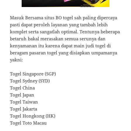
Masuk Bersama situs BO togel sah paling dipercaya
pasti dapat peroleh layanan yang tambah lebih
komplet serta sangatlah optimal. Tentunya beberapa
betaruh bakal merasakan semua serunya dan
kenyamanan itu karena dapat main judi togel di
beragam pasaran togel yang disiapkan umpamanya
yakni:
Togel Singapore (SGP)
Togel Sydney (SYD)
Togel China
Togel Japan
Togel Taiwan
Togel Jakarta
Togel Hongkong (HK)
Togel Toto Macau