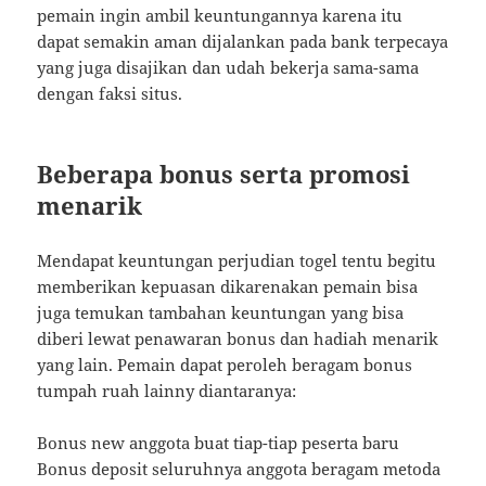
pemain ingin ambil keuntungannya karena itu
dapat semakin aman dijalankan pada bank terpecaya
yang juga disajikan dan udah bekerja sama-sama
dengan faksi situs.
Beberapa bonus serta promosi
menarik
Mendapat keuntungan perjudian togel tentu begitu
memberikan kepuasan dikarenakan pemain bisa
juga temukan tambahan keuntungan yang bisa
diberi lewat penawaran bonus dan hadiah menarik
yang lain. Pemain dapat peroleh beragam bonus
tumpah ruah lainny diantaranya:
Bonus new anggota buat tiap-tiap peserta baru
Bonus deposit seluruhnya anggota beragam metoda