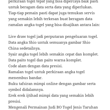
perkiraan togel tepat yang bisa dipercaya baik pasti
untuk beragam data serta data yang diperlukan.
Tiap-tiap pemain pasti dapat juga temukan servis
yang semakin lebih terkesan buat beragam data
ramalan angka togel yang bisa disajikan antara lain:
Live draw togel jadi perputaran pengeluaran togel.
Data angka Shio untuk semuanya gambar Shio
China sedetailnya.
Syair angka togel lebih semakin cepat dan komplet.
Data paito togel dan paito warna komplet.
Code alam dengan data presisi.
Ramalan togel untuk perkiraan angka togel
menembus bandar.
Buku tafsiran mimpi online dengan gambar serta
symbol didalamnya.
Erek erek ijtihad mimpi data yang semakin lebih
presisi.
Mengenali Permainan Judi BO Togel Jenis Taruhan