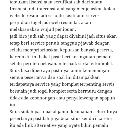
temukan lisensi atau sertifikat sah dari suatu
Instansi judi internasional yang menjelaskan kalau
website resmi jadi sesuatu fasilitator server
perjudian togel jadi web resmi tak akan
melaksanakan wujud penipuan.
Jadi biro judi sah yang dapat diyakini jadi situs akan
tetap beri service penuh tanggung-jawab dengan
selalu memprioritaskan kepuasan banyak peserta,
karena itu ini bakal pasti beri keringanan pemain
selalu peroleh pelayanan terbaik serta terkomplet.
Situs bisa dipercaya pastinya jamin kemenangan
semua pesertanya dan soal ini ditampakkan
terdapatnya service yang komplet terpenting servis
bermain judi togel komplet serta bermutu dengan
tidak ada kebohongan atau penyelewengan apapun
itu.
Situs sudah pasti bakal jamin keamanan seluruhnya
pesertanya pastilah juga buat situs sendiri karena
itu ada link alternative yang nyata bikin pemain