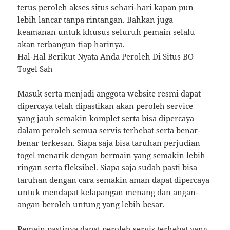
terus peroleh akses situs sehari-hari kapan pun
lebih lancar tanpa rintangan. Bahkan juga
keamanan untuk khusus seluruh pemain selalu
akan terbangun tiap harinya.
Hal-Hal Berikut Nyata Anda Peroleh Di Situs BO
Togel Sah
Masuk serta menjadi anggota website resmi dapat
dipercaya telah dipastikan akan peroleh service
yang jauh semakin komplet serta bisa dipercaya
dalam peroleh semua servis terhebat serta benar-
benar terkesan. Siapa saja bisa taruhan perjudian
togel menarik dengan bermain yang semakin lebih
ringan serta fleksibel. Siapa saja sudah pasti bisa
taruhan dengan cara semakin aman dapat dipercaya
untuk mendapat kelapangan menang dan angan-
angan beroleh untung yang lebih besar.
Pemain pastinya dapat peroleh servis terhebat yang