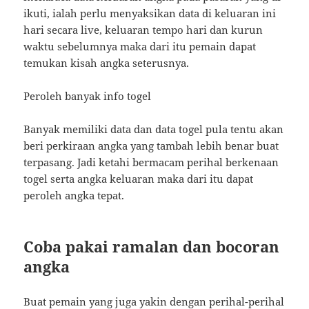
ikuti, ialah perlu menyaksikan data di keluaran ini
hari secara live, keluaran tempo hari dan kurun
waktu sebelumnya maka dari itu pemain dapat
temukan kisah angka seterusnya.
Peroleh banyak info togel
Banyak memiliki data dan data togel pula tentu akan
beri perkiraan angka yang tambah lebih benar buat
terpasang. Jadi ketahi bermacam perihal berkenaan
togel serta angka keluaran maka dari itu dapat
peroleh angka tepat.
Coba pakai ramalan dan bocoran
angka
Buat pemain yang juga yakin dengan perihal-perihal