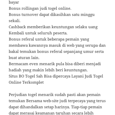
bayar
Bonus rollingan judi togel online.
Bonus turnover dapat dikasihkan satu minggu
sekali.
Cashback memberikan keuntungan selaku uang
Kembali untuk seluruh peserta.
Bonus referal untuk beberapa pemain yang
membawa kawannya masuk di web yang serupa dan
bakal temukan bonus referal sepanjang umur serta
buat aturan lain.
Bermacam even menarik pula bisa diberi menjadi
hadiah yang makin lebih beri keuntungan.
Situs BO Togel Sah Bisa dipercaya Layani Judi Togel
Online Terkomplet
Perjudian togel menarik sudah pasti akan pemain
temukan Bersama web-site judi terpecaya yang terus
dapat dihandalkan setap harinya. Tiap-tiap pemain
dapat merasai keamanan taruhan secara lebih