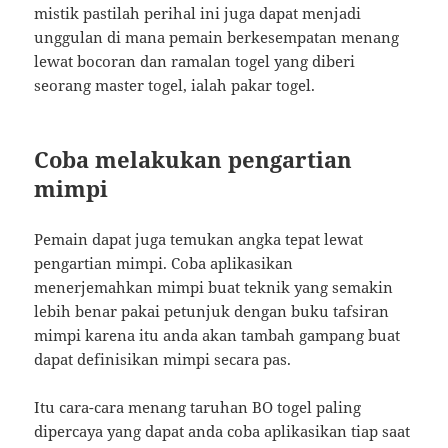
mistik pastilah perihal ini juga dapat menjadi
unggulan di mana pemain berkesempatan menang
lewat bocoran dan ramalan togel yang diberi
seorang master togel, ialah pakar togel.
Coba melakukan pengartian
mimpi
Pemain dapat juga temukan angka tepat lewat
pengartian mimpi. Coba aplikasikan
menerjemahkan mimpi buat teknik yang semakin
lebih benar pakai petunjuk dengan buku tafsiran
mimpi karena itu anda akan tambah gampang buat
dapat definisikan mimpi secara pas.
Itu cara-cara menang taruhan BO togel paling
dipercaya yang dapat anda coba aplikasikan tiap saat