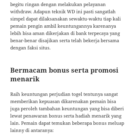
begitu ringan dengan melakukan pelayanan
withdraw. Adapun teknik WD ini pasti sangatlah
simpel dapat dilaksanakan sewaktu-waktu tiap kali
pemain pengin ambil keuntungannya karenanya
lebih bisa aman dikerjakan di bank terpecaya yang
benar-benar disajikan serta telah bekerja bersama
dengan faksi situs.
Bermacam bonus serta promosi
menarik
Raih keuntungan perjudian togel tentunya sangat
memberikan kepuasan dikarenakan pemain bisa
juga peroleh tambahan keuntungan yang bisa diberi
lewat penawaran bonus serta hadiah menarik yang
lain. Pemain dapat temukan beberapa bonus meluap
lainny di antaranya: