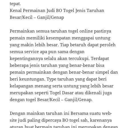
tepat.
Kenal Permainan Judi BO Togel Jenis Taruhan
Besar/Kecil – Ganjil/Genap
Permainkan semua taruhan togel online pastinya
pemain memiliki kesempatan menggapai untung
yang makin lebih besar. Tiap betaruh dapat peroleh
semua service apa pun sama dengan
kepentingannya selalu akan tercukupi. Terdapat
beberapa jenis taruhan yang benar-benar bisa
pemain permainkan dengan benar-benar simpel dan
beri keuntungan. Type taruhan yang dapat beri
kelapangan menang serta untung yang lebih besar
merupakan seperti Togel Dasar atau dikenali juga
dengan togel Besar/Kecil – Ganjil/Genap.
Dengan mainkan taruhan ini Bersama suatu web-
site judi paling dipercaya BO togel sah, karenanya
aturan buat bermain taruhan ini merupakan dengan