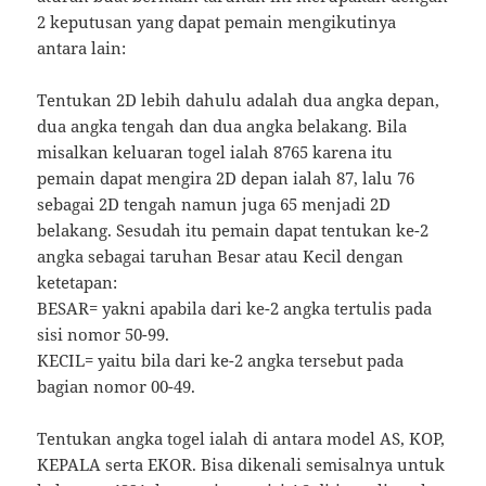
2 keputusan yang dapat pemain mengikutinya
antara lain:
Tentukan 2D lebih dahulu adalah dua angka depan,
dua angka tengah dan dua angka belakang. Bila
misalkan keluaran togel ialah 8765 karena itu
pemain dapat mengira 2D depan ialah 87, lalu 76
sebagai 2D tengah namun juga 65 menjadi 2D
belakang. Sesudah itu pemain dapat tentukan ke-2
angka sebagai taruhan Besar atau Kecil dengan
ketetapan:
BESAR= yakni apabila dari ke-2 angka tertulis pada
sisi nomor 50-99.
KECIL= yaitu bila dari ke-2 angka tersebut pada
bagian nomor 00-49.
Tentukan angka togel ialah di antara model AS, KOP,
KEPALA serta EKOR. Bisa dikenali semisalnya untuk