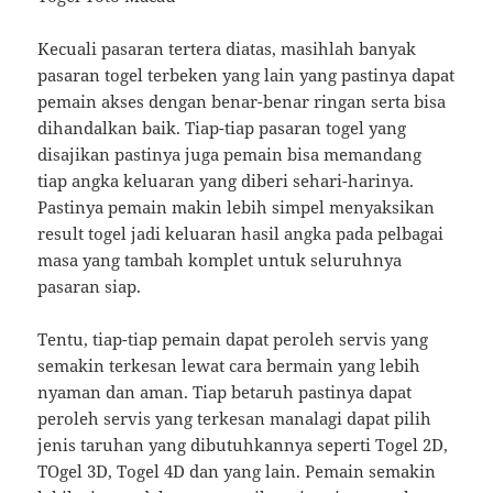
Kecuali pasaran tertera diatas, masihlah banyak
pasaran togel terbeken yang lain yang pastinya dapat
pemain akses dengan benar-benar ringan serta bisa
dihandalkan baik. Tiap-tiap pasaran togel yang
disajikan pastinya juga pemain bisa memandang
tiap angka keluaran yang diberi sehari-harinya.
Pastinya pemain makin lebih simpel menyaksikan
result togel jadi keluaran hasil angka pada pelbagai
masa yang tambah komplet untuk seluruhnya
pasaran siap.
Tentu, tiap-tiap pemain dapat peroleh servis yang
semakin terkesan lewat cara bermain yang lebih
nyaman dan aman. Tiap betaruh pastinya dapat
peroleh servis yang terkesan manalagi dapat pilih
jenis taruhan yang dibutuhkannya seperti Togel 2D,
TOgel 3D, Togel 4D dan yang lain. Pemain semakin