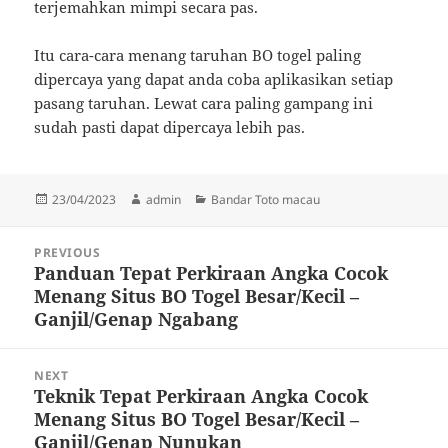
terjemahkan mimpi secara pas.
Itu cara-cara menang taruhan BO togel paling
dipercaya yang dapat anda coba aplikasikan setiap
pasang taruhan. Lewat cara paling gampang ini
sudah pasti dapat dipercaya lebih pas.
Posted
Author
Categories
23/04/2023
admin
Bandar Toto macau
on
Post
PREVIOUS
navigation
Panduan Tepat Perkiraan Angka Cocok
Previous
Menang Situs BO Togel Besar/Kecil –
post:
Ganjil/Genap Ngabang
NEXT
Teknik Tepat Perkiraan Angka Cocok
Next
Menang Situs BO Togel Besar/Kecil –
post:
Ganjil/Genap Nunukan