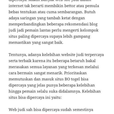
internet tak berarti membikin bettor atau pemula
bebas tentukan atau cuma sembarangan. Butuh
adaya saringan yang tambah ketat dengan
memperbandingkan beberapa rekomendasi blog
judi jadi pemain lantas perlu mengerti kelompok
situs paling dipercaya supaya lebih gampang
memastikan yang sangat baik.
Tentunya, adanya kelebihan website judi terpercaya
serta terbaik karena itu beberapa betaruh bakal
merasakan semua layanan yang terkesan melalui
cara bermain sangat menarik. Prioritaskan
memutuskan dan masuk situs BO togel bisa
dipercaya yang jelas punya beberapa kelebihan
hingga pemain selalu suka didalamnya. Kelebihan
situs bisa dipercaya ini yaitu:
Web judi sah bisa dipercaya sudah semestinya