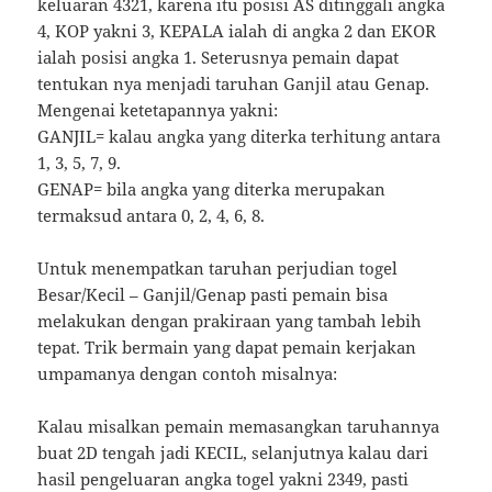
keluaran 4321, karena itu posisi AS ditinggali angka
4, KOP yakni 3, KEPALA ialah di angka 2 dan EKOR
ialah posisi angka 1. Seterusnya pemain dapat
tentukan nya menjadi taruhan Ganjil atau Genap.
Mengenai ketetapannya yakni:
GANJIL= kalau angka yang diterka terhitung antara
1, 3, 5, 7, 9.
GENAP= bila angka yang diterka merupakan
termaksud antara 0, 2, 4, 6, 8.
Untuk menempatkan taruhan perjudian togel
Besar/Kecil – Ganjil/Genap pasti pemain bisa
melakukan dengan prakiraan yang tambah lebih
tepat. Trik bermain yang dapat pemain kerjakan
umpamanya dengan contoh misalnya:
Kalau misalkan pemain memasangkan taruhannya
buat 2D tengah jadi KECIL, selanjutnya kalau dari
hasil pengeluaran angka togel yakni 2349, pasti