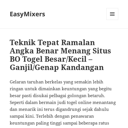
EasyMixers
MENU
AND
WIDGETS
Teknik Tepat Ramalan
Angka Benar Menang Situs
BO Togel Besar/Kecil –
Ganjil/Genap Kandangan
Gelaran taruhan berkelas yang semakin lebih
ringan untuk dimainkan keuntungan yang begitu
besar pasti disukai pelbagai golongan betaruh.
Seperti dalam bermain judi togel online menantang
dan menarik ini terus digandrungi sejak dahulu
sampai kini. Terlebih dengan penawaran
keuntungan paling tinggi sampai beberapa ratus