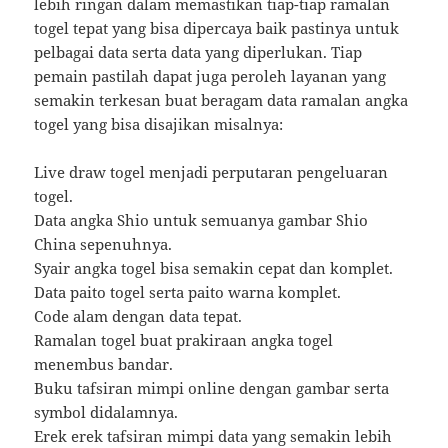
lebih ringan dalam memastikan tiap-tiap ramalan
togel tepat yang bisa dipercaya baik pastinya untuk
pelbagai data serta data yang diperlukan. Tiap
pemain pastilah dapat juga peroleh layanan yang
semakin terkesan buat beragam data ramalan angka
togel yang bisa disajikan misalnya:
Live draw togel menjadi perputaran pengeluaran
togel.
Data angka Shio untuk semuanya gambar Shio
China sepenuhnya.
Syair angka togel bisa semakin cepat dan komplet.
Data paito togel serta paito warna komplet.
Code alam dengan data tepat.
Ramalan togel buat prakiraan angka togel
menembus bandar.
Buku tafsiran mimpi online dengan gambar serta
symbol didalamnya.
Erek erek tafsiran mimpi data yang semakin lebih