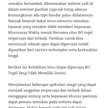
semakin bertambah diketemukan website judi di
dalam internet pastilah juga tak tutup adanya
kemungkinan ada type bandar palsu didalamnya.
Banyak betaruh bakal terus-menerus temukan
layanan yang semakin lebih memberi kepuasan
khususnya Waktu masuk Bersama situs BO togel
terpercaya dan terbaik. Pastikan untuk bisa
menunjuk sebuah agen dapat dipercaya sudah
dipastikan beri service terkomplet serta berkualitas
tinggi.
Berikut Ini Kelebihan Situs Dapat dipercaya BO
Togel Yang Udah Memiliki lisensi
Menjalankan beberapa spekulasi sengit yang dapat
menjadi unggulan terpercaya dan terbaik dalam
menggapai untung serta kepuasan khusus pastinya
dapat pemain temukan pada website dapat
dipercaya. Makin banyak web-site judi dalam