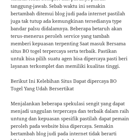
tanggung-jawab. Sebab waktu ini semakin
bertambah ditemui blog judi pada internet pastilah
juga tak tutup ada kemungkinan tersedianya type
bandar palsu didalamnya. Beberapa betaruh akan
terus-menerus peroleh service yang tambah
memberi kepuasan terpenting Saat masuk Bersama
situs BO togel terpercaya serta terbaik. Pastikan
untuk bisa pilih suatu agen bisa dipercaya pasti beri
layanan terkomplet dan memiliki kualitas tinggi.
Berikut Ini Kelebihan Situs Dapat dipercaya BO
Togel Yang Udah Bersertikat
Menjalankan beberapa spekulasi sengit yang dapat
menjadi unggulan terpercaya dan terbaik dalam raih
untung dan kepuasan spesifik pastilah dapat pemain
peroleh pada website bisa dipercaya. Semakin
bertambah blog judi pada internet tidak berarti