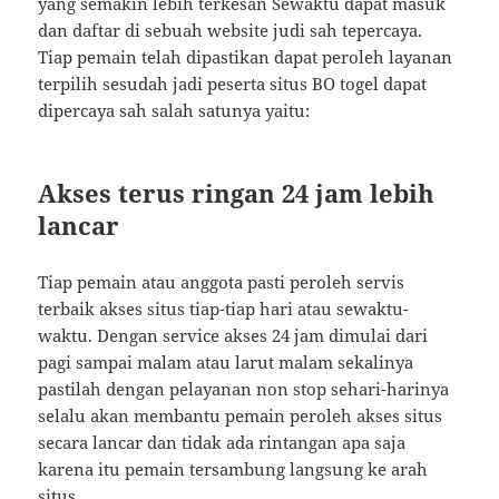
yang semakin lebih terkesan Sewaktu dapat masuk
dan daftar di sebuah website judi sah tepercaya.
Tiap pemain telah dipastikan dapat peroleh layanan
terpilih sesudah jadi peserta situs BO togel dapat
dipercaya sah salah satunya yaitu:
Akses terus ringan 24 jam lebih
lancar
Tiap pemain atau anggota pasti peroleh servis
terbaik akses situs tiap-tiap hari atau sewaktu-
waktu. Dengan service akses 24 jam dimulai dari
pagi sampai malam atau larut malam sekalinya
pastilah dengan pelayanan non stop sehari-harinya
selalu akan membantu pemain peroleh akses situs
secara lancar dan tidak ada rintangan apa saja
karena itu pemain tersambung langsung ke arah
situs.