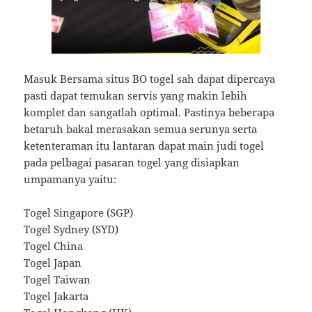
Masuk Bersama situs BO togel sah dapat dipercaya
pasti dapat temukan servis yang makin lebih
komplet dan sangatlah optimal. Pastinya beberapa
betaruh bakal merasakan semua serunya serta
ketenteraman itu lantaran dapat main judi togel
pada pelbagai pasaran togel yang disiapkan
umpamanya yaitu:
Togel Singapore (SGP)
Togel Sydney (SYD)
Togel China
Togel Japan
Togel Taiwan
Togel Jakarta