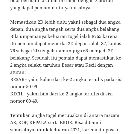
buat bermain taruhan ini ialah dengan 2 aturan
yang dapat pemain ikutinya misalnya:
Memastikan 2D lebih dulu yakni sebagai dua angka
depan, dua angka tengah serta dua angka belakang.
Bila umpamanya keluaran togel ialah 8765 karena
itu pemain dapat menerka 2D depan ialah 87, lantas
76 sebagai 2D tengah namun juga 65 menjadi 2D
belakang. Sesudah itu pemain dapat memastikan ke-
2 angka selaku taruhan Besar atau Kecil dengan
aturan:
BESAR= yaitu kalau dari ke-2 angka tertulis pada sisi
nomor 50-99.
KECIL= yakni bila dari ke-2 angka tertulis di sisi
nomor 00-49.
Tentukan angka togel merupakan di antara macam
AS, KOP, KEPALA serta EKOR. Bisa ditemui
semisalnya untuk keluaran 4321, karena itu posisi