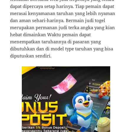
dapat dipercaya setap harinya. Tiap pemain dapat
merasai kenyamanan taruhan yang lebih nyaman
dan aman sehari-harinya. Bermain judi togel
merupakan permanan judi terka angka yang kian
hebat dimainkan Waktu pemain dapat
menempatkan taruhannya di pasaran yang
dibutuhkan dan di model type taruhan yang bisa
diputuskan sendiri.