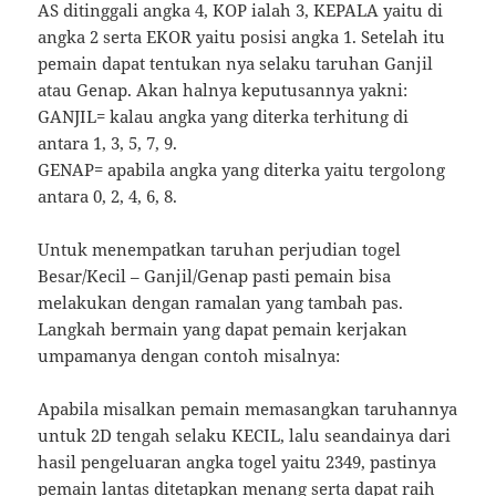
AS ditinggali angka 4, KOP ialah 3, KEPALA yaitu di
angka 2 serta EKOR yaitu posisi angka 1. Setelah itu
pemain dapat tentukan nya selaku taruhan Ganjil
atau Genap. Akan halnya keputusannya yakni:
GANJIL= kalau angka yang diterka terhitung di
antara 1, 3, 5, 7, 9.
GENAP= apabila angka yang diterka yaitu tergolong
antara 0, 2, 4, 6, 8.
Untuk menempatkan taruhan perjudian togel
Besar/Kecil – Ganjil/Genap pasti pemain bisa
melakukan dengan ramalan yang tambah pas.
Langkah bermain yang dapat pemain kerjakan
umpamanya dengan contoh misalnya:
Apabila misalkan pemain memasangkan taruhannya
untuk 2D tengah selaku KECIL, lalu seandainya dari
hasil pengeluaran angka togel yaitu 2349, pastinya
pemain lantas ditetapkan menang serta dapat raih