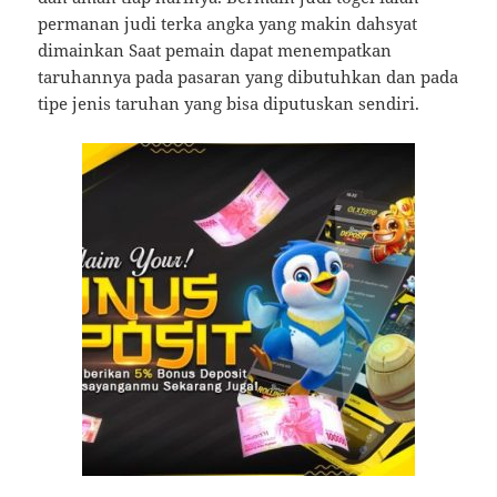
permanan judi terka angka yang makin dahsyat
dimainkan Saat pemain dapat menempatkan
taruhannya pada pasaran yang dibutuhkan dan pada
tipe jenis taruhan yang bisa diputuskan sendiri.