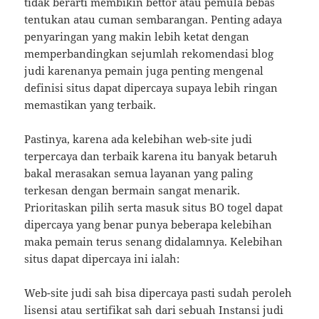
tidak berarti membikin bettor atau pemula bebas
tentukan atau cuman sembarangan. Penting adaya
penyaringan yang makin lebih ketat dengan
memperbandingkan sejumlah rekomendasi blog
judi karenanya pemain juga penting mengenal
definisi situs dapat dipercaya supaya lebih ringan
memastikan yang terbaik.
Pastinya, karena ada kelebihan web-site judi
terpercaya dan terbaik karena itu banyak betaruh
bakal merasakan semua layanan yang paling
terkesan dengan bermain sangat menarik.
Prioritaskan pilih serta masuk situs BO togel dapat
dipercaya yang benar punya beberapa kelebihan
maka pemain terus senang didalamnya. Kelebihan
situs dapat dipercaya ini ialah:
Web-site judi sah bisa dipercaya pasti sudah peroleh
lisensi atau sertifikat sah dari sebuah Instansi judi