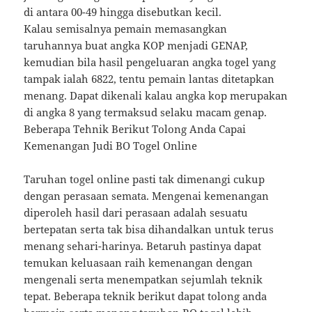
di antara 00-49 hingga disebutkan kecil.
Kalau semisalnya pemain memasangkan
taruhannya buat angka KOP menjadi GENAP,
kemudian bila hasil pengeluaran angka togel yang
tampak ialah 6822, tentu pemain lantas ditetapkan
menang. Dapat dikenali kalau angka kop merupakan
di angka 8 yang termaksud selaku macam genap.
Beberapa Tehnik Berikut Tolong Anda Capai
Kemenangan Judi BO Togel Online
Taruhan togel online pasti tak dimenangi cukup
dengan perasaan semata. Mengenai kemenangan
diperoleh hasil dari perasaan adalah sesuatu
bertepatan serta tak bisa dihandalkan untuk terus
menang sehari-harinya. Betaruh pastinya dapat
temukan keluasaan raih kemenangan dengan
mengenali serta menempatkan sejumlah teknik
tepat. Beberapa teknik berikut dapat tolong anda