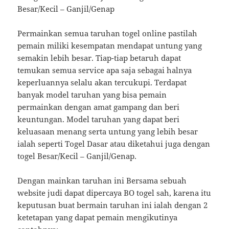
Besar/Kecil – Ganjil/Genap
Permainkan semua taruhan togel online pastilah
pemain miliki kesempatan mendapat untung yang
semakin lebih besar. Tiap-tiap betaruh dapat
temukan semua service apa saja sebagai halnya
keperluannya selalu akan tercukupi. Terdapat
banyak model taruhan yang bisa pemain
permainkan dengan amat gampang dan beri
keuntungan. Model taruhan yang dapat beri
keluasaan menang serta untung yang lebih besar
ialah seperti Togel Dasar atau diketahui juga dengan
togel Besar/Kecil – Ganjil/Genap.
Dengan mainkan taruhan ini Bersama sebuah
website judi dapat dipercaya BO togel sah, karena itu
keputusan buat bermain taruhan ini ialah dengan 2
ketetapan yang dapat pemain mengikutinya