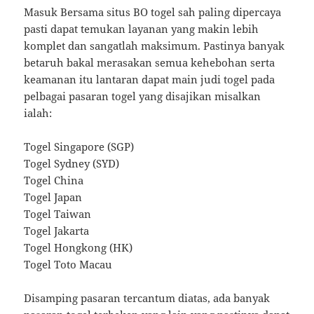
Masuk Bersama situs BO togel sah paling dipercaya
pasti dapat temukan layanan yang makin lebih
komplet dan sangatlah maksimum. Pastinya banyak
betaruh bakal merasakan semua kehebohan serta
keamanan itu lantaran dapat main judi togel pada
pelbagai pasaran togel yang disajikan misalkan
ialah:
Togel Singapore (SGP)
Togel Sydney (SYD)
Togel China
Togel Japan
Togel Taiwan
Togel Jakarta
Togel Hongkong (HK)
Togel Toto Macau
Disamping pasaran tercantum diatas, ada banyak