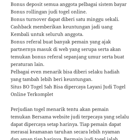
Bonus deposit semua anggota pelbagai sistem bayar
Bonus rollingan judi togel online.
Bonus turnover dapat diberi satu minggu sekali.
Cashback memberikan keuntungan jadi uang
Kembali untuk seluruh anggota.
Bonus referal buat banyak pemain yang ajak
partnernya masuk di web yang serupa serta akan
temukan bonus referal sepanjang umur serta buat
peraturan lain.
Pelbagai even menarik bisa diberi selaku hadiah
yang tambah lebih beri keuntungan.
Situs BO Togel Sah Bisa dipercaya Layani Judi Togel
Online Terkomplet
Perjudian togel menarik tentu akan pemain
temukan Bersama website judi terpecaya yang selalu
dapat dipercaya setap harinya. Tiap pemain dapat
merasai keamanan taruhan secara lebih nyaman
dan aman tiap harinya. Bermain judi togel ialah