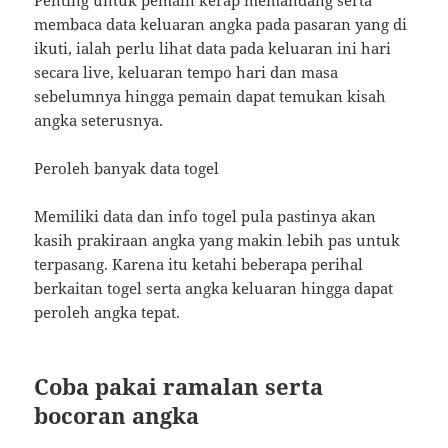
Penting untuk pemain kerap memandang serta
membaca data keluaran angka pada pasaran yang di
ikuti, ialah perlu lihat data pada keluaran ini hari
secara live, keluaran tempo hari dan masa
sebelumnya hingga pemain dapat temukan kisah
angka seterusnya.
Peroleh banyak data togel
Memiliki data dan info togel pula pastinya akan
kasih prakiraan angka yang makin lebih pas untuk
terpasang. Karena itu ketahi beberapa perihal
berkaitan togel serta angka keluaran hingga dapat
peroleh angka tepat.
Coba pakai ramalan serta
bocoran angka