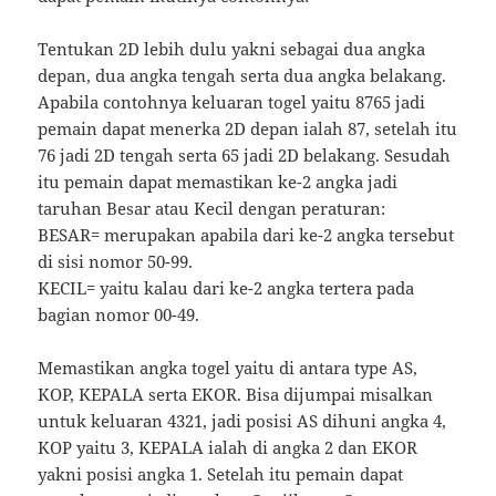
Tentukan 2D lebih dulu yakni sebagai dua angka
depan, dua angka tengah serta dua angka belakang.
Apabila contohnya keluaran togel yaitu 8765 jadi
pemain dapat menerka 2D depan ialah 87, setelah itu
76 jadi 2D tengah serta 65 jadi 2D belakang. Sesudah
itu pemain dapat memastikan ke-2 angka jadi
taruhan Besar atau Kecil dengan peraturan:
BESAR= merupakan apabila dari ke-2 angka tersebut
di sisi nomor 50-99.
KECIL= yaitu kalau dari ke-2 angka tertera pada
bagian nomor 00-49.
Memastikan angka togel yaitu di antara type AS,
KOP, KEPALA serta EKOR. Bisa dijumpai misalkan
untuk keluaran 4321, jadi posisi AS dihuni angka 4,
KOP yaitu 3, KEPALA ialah di angka 2 dan EKOR
yakni posisi angka 1. Setelah itu pemain dapat