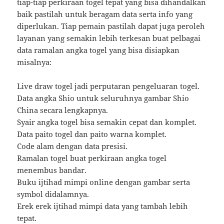
tiap-tiap perkiraan togel tepat yang bisa dihandalkan
baik pastilah untuk beragam data serta info yang
diperlukan. Tiap pemain pastilah dapat juga peroleh
layanan yang semakin lebih terkesan buat pelbagai
data ramalan angka togel yang bisa disiapkan
misalnya:
Live draw togel jadi perputaran pengeluaran togel.
Data angka Shio untuk seluruhnya gambar Shio
China secara lengkapnya.
Syair angka togel bisa semakin cepat dan komplet.
Data paito togel dan paito warna komplet.
Code alam dengan data presisi.
Ramalan togel buat perkiraan angka togel
menembus bandar.
Buku ijtihad mimpi online dengan gambar serta
symbol didalamnya.
Erek erek ijtihad mimpi data yang tambah lebih
tepat.