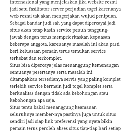
internasional yang menjelaskan jika website resmi
jadi satu fasilitator server perjudian togel karenanya
web resmi tak akan mengerjakan wujud penipuan.
Sebagai bandar judi sah yang dapat dipercayai jadi
situs akan tetap kasih service penuh tanggung-
jawab dengan terus memprioritaskan kepuasan
beberapa anggota, karenanya masalah ini akan pasti
beri keluasaan pemain terus temukan service
terhebat dan terkomplet.
Situs bisa dipercaya jelas menanggung kemenangan
semuanya pesertanya serta masalah ini
ditampakkan tersedianya servis yang paling komplet
terlebih service bermain judi togel komplet serta
berkualitas dengan tidak ada kebohongan atau
kebohongan apa saja.
Situs tentu bakal menanggung keamanan
seluruhnya member-nya pastinya juga untuk situs
sendiri jadi siap link preferensi yang nyata bikin
pemain terus peroleh akses situs tiap-tiap hari setiap