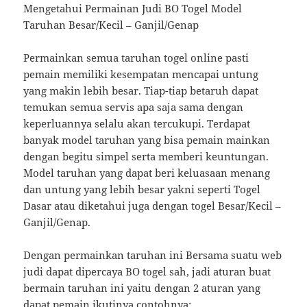
Mengetahui Permainan Judi BO Togel Model
Taruhan Besar/Kecil – Ganjil/Genap
Permainkan semua taruhan togel online pasti
pemain memiliki kesempatan mencapai untung
yang makin lebih besar. Tiap-tiap betaruh dapat
temukan semua servis apa saja sama dengan
keperluannya selalu akan tercukupi. Terdapat
banyak model taruhan yang bisa pemain mainkan
dengan begitu simpel serta memberi keuntungan.
Model taruhan yang dapat beri keluasaan menang
dan untung yang lebih besar yakni seperti Togel
Dasar atau diketahui juga dengan togel Besar/Kecil –
Ganjil/Genap.
Dengan permainkan taruhan ini Bersama suatu web
judi dapat dipercaya BO togel sah, jadi aturan buat
bermain taruhan ini yaitu dengan 2 aturan yang
dapat pemain ikutinya contohnya: