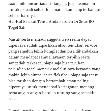
saat lebih lancar tiada rintangan. Juga keamanan
untuk pribadi seluruh pemain akan tetap terbangun
sehari-harinya.
Hal-Hal Berikut Tentu Anda Peroleh Di Situs BO
Togel Sah
Masuk serta menjadi anggota web resmi dapat
dipercaya sudah dipastikan akan temukan service
yang semakin lebih komplet dan bisa dihandalkan
dalam mendapat semua layanan terpilih serta
sangatlah terkesan. Siapa saja bisa taruhan
perjudian togel menarik melalui cara bermain yang
makin lebih simpel serta fleksibel. Siapa saja tentu
bisa taruhan dengan bertambah aman paling
dipercaya untuk mendapati keringanan menang
serta angan-angan beroleh untung yang semakin
besar.
Pemain pasti dapat temukan servis terbaik yang