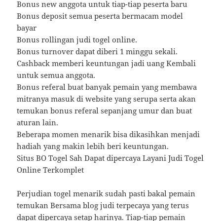
Bonus new anggota untuk tiap-tiap peserta baru
Bonus deposit semua peserta bermacam model
bayar
Bonus rollingan judi togel online.
Bonus turnover dapat diberi 1 minggu sekali.
Cashback memberi keuntungan jadi uang Kembali
untuk semua anggota.
Bonus referal buat banyak pemain yang membawa
mitranya masuk di website yang serupa serta akan
temukan bonus referal sepanjang umur dan buat
aturan lain.
Beberapa momen menarik bisa dikasihkan menjadi
hadiah yang makin lebih beri keuntungan.
Situs BO Togel Sah Dapat dipercaya Layani Judi Togel
Online Terkomplet
Perjudian togel menarik sudah pasti bakal pemain
temukan Bersama blog judi terpecaya yang terus
dapat dipercaya setap harinya. Tiap-tiap pemain