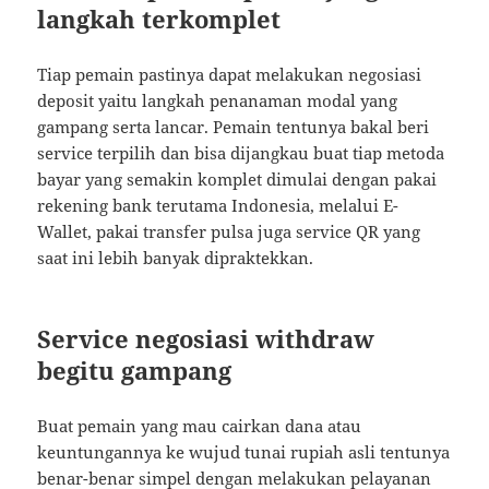
langkah terkomplet
Tiap pemain pastinya dapat melakukan negosiasi
deposit yaitu langkah penanaman modal yang
gampang serta lancar. Pemain tentunya bakal beri
service terpilih dan bisa dijangkau buat tiap metoda
bayar yang semakin komplet dimulai dengan pakai
rekening bank terutama Indonesia, melalui E-
Wallet, pakai transfer pulsa juga service QR yang
saat ini lebih banyak dipraktekkan.
Service negosiasi withdraw
begitu gampang
Buat pemain yang mau cairkan dana atau
keuntungannya ke wujud tunai rupiah asli tentunya
benar-benar simpel dengan melakukan pelayanan