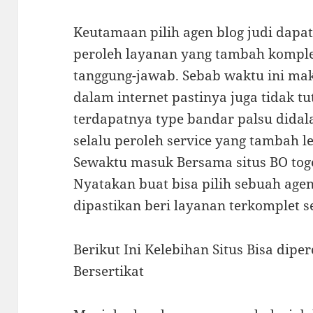
Keutamaan pilih agen blog judi dapat
peroleh layanan yang tambah komplet
tanggung-jawab. Sebab waktu ini ma
dalam internet pastinya juga tidak 
terdapatnya type bandar palsu dida
selalu peroleh service yang tambah 
Sewaktu masuk Bersama situs BO togel
Nyatakan buat bisa pilih sebuah agen
dipastikan beri layanan terkomplet se
Berikut Ini Kelebihan Situs Bisa dip
Bersertikat