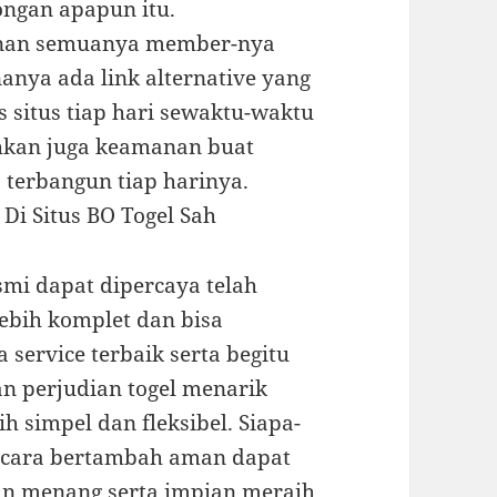
ngan apapun itu.
manan semuanya member-nya
nanya ada link alternative yang
s situs tiap hari sewaktu-waktu
ahkan juga keamanan buat
terbangun tiap harinya.
Di Situs BO Togel Sah
smi dapat dipercaya telah
lebih komplet dan bisa
ervice terbaik serta begitu
han perjudian togel menarik
h simpel dan fleksibel. Siapa-
n cara bertambah aman dapat
an menang serta impian meraih