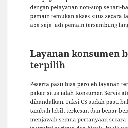
dengan pelayanan non-stop sehari-h
pemain temukan akses situs secara la
apa saja jadi pemain tersambung lang
Layanan konsumen be
terpilih
Peserta pasti bisa peroleh layanan te
pakar situs ialah Konsumen Servis at
dihandalkan. Faksi CS sudah pasti bak
tambah lebih terkesan dan benar-ben
menjawab semua pertanyaan secara r