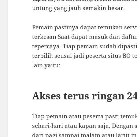
untung yang jauh semakin besar.
Pemain pastinya dapat temukan servi
terkesan Saat dapat masuk dan daftar
tepercaya. Tiap pemain sudah dipast
terpilih seusai jadi peserta situs BO 
lain yaitu:
Akses terus ringan 24
Tiap pemain atau peserta pasti temuk
sehari-hari atau kapan saja. Dengan 
dari pagi sampai malam atau larut m