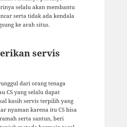
arinya selalu akan membantu
ncar serta tidak ada kendala
sung ke arah situs.
rikan servis
runggul dari orang tenaga
au CS yang selalu dapat
al kasih servis terpilih yang
ar nyaman karena itu CS bisa
amah serta santun, beri