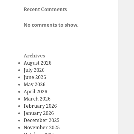
Recent Comments
No comments to show.
Archives
August 2026
July 2026
June 2026
May 2026
April 2026
March 2026
February 2026
January 2026
December 2025
November 2025