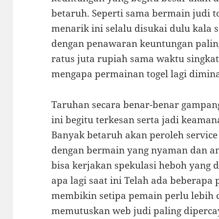
betaruh. Seperti sama bermain judi 
menarik ini selalu disukai dulu kala
dengan penawaran keuntungan palin
ratus juta rupiah sama waktu singkat
mengapa permainan togel lagi dimina
Taruhan secara benar-benar gampang 
ini begitu terkesan serta jadi keaman
Banyak betaruh akan peroleh service
dengan bermain yang nyaman dan am
bisa kerjakan spekulasi heboh yang 
apa lagi saat ini Telah ada beberapa 
membikin setipa pemain perlu lebih c
memutuskan web judi paling diperca