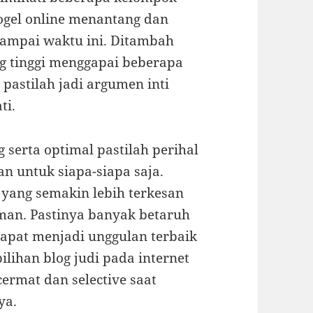
togel online menantang dan
 sampai waktu ini. Ditambah
g tinggi menggapai beberapa
 pastilah jadi argumen inti
ti.
serta optimal pastilah perihal
an untuk siapa-siapa saja.
 yang semakin lebih terkesan
an. Pastinya banyak betaruh
dapat menjadi unggulan terbaik
pilihan blog judi pada internet
ermat dan selective saat
ya.