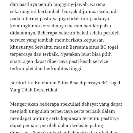
dan pastinya penuh tanggung-jawab. Karena
sekarang ini bertambah banyak dijumpai web judi
pada internet pastinya juga tidak tutup adanya
kemungkinan tersedianya macam bandar palsu
didalamnya. Beberapa betaruh bakal selalu peroleh
service yang tambah memberikan kepuasan
khususnya Sewaktu masuk Bersama situs BO togel
terpercaya dan terbaik. Nyatakan buat bisa pilih
suatu agen dapat dipercaya pasti kasih service
terkomplet dan berkualitas tinggi.
Berikut Ini Kelebihan Situs Bisa dipercaya BO Togel
Yang Udah Bersertikat
Mengerjakan beberapa spekulasi dahsyat yang dapat
menjadi unggulan terpercaya serta terbaik dalam
mendapat untung serta kepuasan tertentu pastinya
dapat pemain peroleh dalam website paling
dipercaya. Semakin bertambah web-site judi dalam