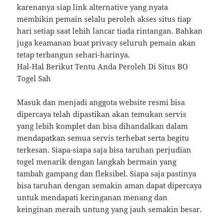
karenanya siap link alternative yang nyata
membikin pemain selalu peroleh akses situs tiap
hari setiap saat lebih lancar tiada rintangan. Bahkan
juga keamanan buat privacy seluruh pemain akan
tetap terbangun sehari-harinya.
Hal-Hal Berikut Tentu Anda Peroleh Di Situs BO
Togel Sah
Masuk dan menjadi anggota website resmi bisa
dipercaya telah dipastikan akan temukan servis
yang lebih komplet dan bisa dihandalkan dalam
mendapatkan semua servis terhebat serta begitu
terkesan. Siapa-siapa saja bisa taruhan perjudian
togel menarik dengan langkah bermain yang
tambah gampang dan fleksibel. Siapa saja pastinya
bisa taruhan dengan semakin aman dapat dipercaya
untuk mendapati keringanan menang dan
keinginan meraih untung yang jauh semakin besar.