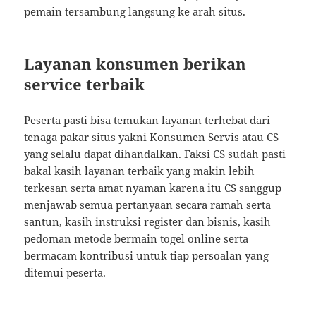
pemain tersambung langsung ke arah situs.
Layanan konsumen berikan
service terbaik
Peserta pasti bisa temukan layanan terhebat dari
tenaga pakar situs yakni Konsumen Servis atau CS
yang selalu dapat dihandalkan. Faksi CS sudah pasti
bakal kasih layanan terbaik yang makin lebih
terkesan serta amat nyaman karena itu CS sanggup
menjawab semua pertanyaan secara ramah serta
santun, kasih instruksi register dan bisnis, kasih
pedoman metode bermain togel online serta
bermacam kontribusi untuk tiap persoalan yang
ditemui peserta.