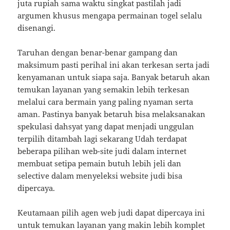
juta rupiah sama waktu singkat pastilah jadi
argumen khusus mengapa permainan togel selalu
disenangi.
Taruhan dengan benar-benar gampang dan
maksimum pasti perihal ini akan terkesan serta jadi
kenyamanan untuk siapa saja. Banyak betaruh akan
temukan layanan yang semakin lebih terkesan
melalui cara bermain yang paling nyaman serta
aman. Pastinya banyak betaruh bisa melaksanakan
spekulasi dahsyat yang dapat menjadi unggulan
terpilih ditambah lagi sekarang Udah terdapat
beberapa pilihan web-site judi dalam internet
membuat setipa pemain butuh lebih jeli dan
selective dalam menyeleksi website judi bisa
dipercaya.
Keutamaan pilih agen web judi dapat dipercaya ini
untuk temukan layanan yang makin lebih komplet