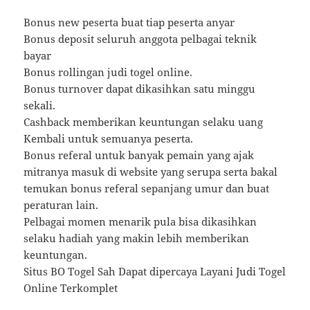
Bonus new peserta buat tiap peserta anyar
Bonus deposit seluruh anggota pelbagai teknik
bayar
Bonus rollingan judi togel online.
Bonus turnover dapat dikasihkan satu minggu
sekali.
Cashback memberikan keuntungan selaku uang
Kembali untuk semuanya peserta.
Bonus referal untuk banyak pemain yang ajak
mitranya masuk di website yang serupa serta bakal
temukan bonus referal sepanjang umur dan buat
peraturan lain.
Pelbagai momen menarik pula bisa dikasihkan
selaku hadiah yang makin lebih memberikan
keuntungan.
Situs BO Togel Sah Dapat dipercaya Layani Judi Togel
Online Terkomplet