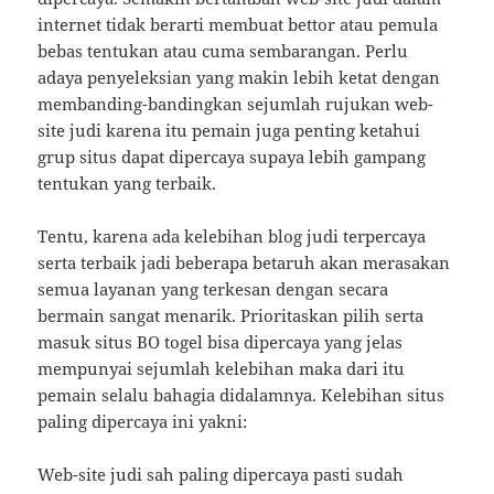
internet tidak berarti membuat bettor atau pemula
bebas tentukan atau cuma sembarangan. Perlu
adaya penyeleksian yang makin lebih ketat dengan
membanding-bandingkan sejumlah rujukan web-
site judi karena itu pemain juga penting ketahui
grup situs dapat dipercaya supaya lebih gampang
tentukan yang terbaik.
Tentu, karena ada kelebihan blog judi terpercaya
serta terbaik jadi beberapa betaruh akan merasakan
semua layanan yang terkesan dengan secara
bermain sangat menarik. Prioritaskan pilih serta
masuk situs BO togel bisa dipercaya yang jelas
mempunyai sejumlah kelebihan maka dari itu
pemain selalu bahagia didalamnya. Kelebihan situs
paling dipercaya ini yakni:
Web-site judi sah paling dipercaya pasti sudah