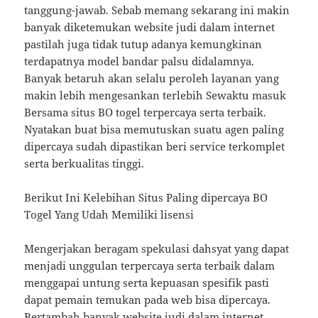
tanggung-jawab. Sebab memang sekarang ini makin
banyak diketemukan website judi dalam internet
pastilah juga tidak tutup adanya kemungkinan
terdapatnya model bandar palsu didalamnya.
Banyak betaruh akan selalu peroleh layanan yang
makin lebih mengesankan terlebih Sewaktu masuk
Bersama situs BO togel terpercaya serta terbaik.
Nyatakan buat bisa memutuskan suatu agen paling
dipercaya sudah dipastikan beri service terkomplet
serta berkualitas tinggi.
Berikut Ini Kelebihan Situs Paling dipercaya BO
Togel Yang Udah Memiliki lisensi
Mengerjakan beragam spekulasi dahsyat yang dapat
menjadi unggulan terpercaya serta terbaik dalam
menggapai untung serta kepuasan spesifik pasti
dapat pemain temukan pada web bisa dipercaya.
Bertambah banyak website judi dalam internet