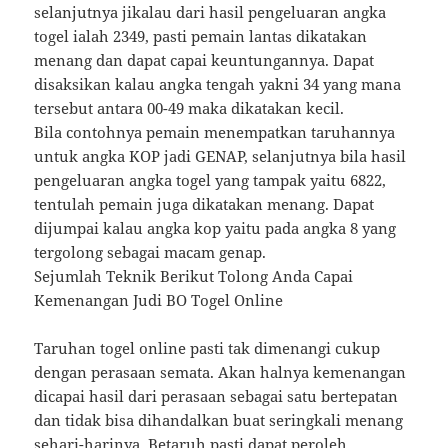
selanjutnya jikalau dari hasil pengeluaran angka
togel ialah 2349, pasti pemain lantas dikatakan
menang dan dapat capai keuntungannya. Dapat
disaksikan kalau angka tengah yakni 34 yang mana
tersebut antara 00-49 maka dikatakan kecil.
Bila contohnya pemain menempatkan taruhannya
untuk angka KOP jadi GENAP, selanjutnya bila hasil
pengeluaran angka togel yang tampak yaitu 6822,
tentulah pemain juga dikatakan menang. Dapat
dijumpai kalau angka kop yaitu pada angka 8 yang
tergolong sebagai macam genap.
Sejumlah Teknik Berikut Tolong Anda Capai
Kemenangan Judi BO Togel Online
Taruhan togel online pasti tak dimenangi cukup
dengan perasaan semata. Akan halnya kemenangan
dicapai hasil dari perasaan sebagai satu bertepatan
dan tidak bisa dihandalkan buat seringkali menang
sehari-harinya. Betaruh pasti dapat peroleh