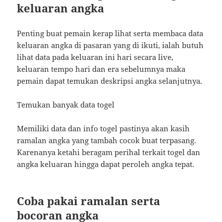
keluaran angka
Penting buat pemain kerap lihat serta membaca data
keluaran angka di pasaran yang di ikuti, ialah butuh
lihat data pada keluaran ini hari secara live,
keluaran tempo hari dan era sebelumnya maka
pemain dapat temukan deskripsi angka selanjutnya.
Temukan banyak data togel
Memiliki data dan info togel pastinya akan kasih
ramalan angka yang tambah cocok buat terpasang.
Karenanya ketahi beragam perihal terkait togel dan
angka keluaran hingga dapat peroleh angka tepat.
Coba pakai ramalan serta
bocoran angka