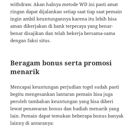
withdraw. Akan halnya metode WD ini pasti amat
ringan dapat dijalankan setiap saat tiap saat pemain
ingin ambil keuntungannya karena itu lebih bisa
aman dikerjakan di bank terpecaya yang benar-
benar disajikan dan telah bekerja bersama-sama
dengan faksi situs.
Beragam bonus serta promosi
menarik
Mencapai keuntungan perjudian togel sudah pasti
begitu mengesankan lantaran pemain bisa juga
peroleh tambahan keuntungan yang bisa diberi
lewat penawaran bonus dan hadiah menarik yang
lain. Pemain dapat temukan beberapa bonus banyak
lainny di antaranya: