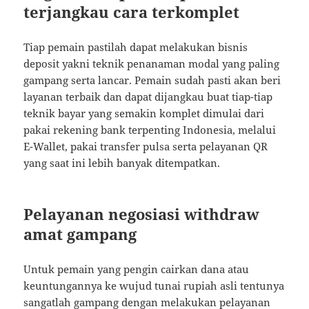
terjangkau cara terkomplet
Tiap pemain pastilah dapat melakukan bisnis
deposit yakni teknik penanaman modal yang paling
gampang serta lancar. Pemain sudah pasti akan beri
layanan terbaik dan dapat dijangkau buat tiap-tiap
teknik bayar yang semakin komplet dimulai dari
pakai rekening bank terpenting Indonesia, melalui
E-Wallet, pakai transfer pulsa serta pelayanan QR
yang saat ini lebih banyak ditempatkan.
Pelayanan negosiasi withdraw
amat gampang
Untuk pemain yang pengin cairkan dana atau
keuntungannya ke wujud tunai rupiah asli tentunya
sangatlah gampang dengan melakukan pelayanan