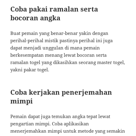
Coba pakai ramalan serta
bocoran angka
Buat pemain yang benar-benar yakin dengan
perihal-perihal mistik pastinya perihal ini juga
dapat menjadi unggulan di mana pemain
berkesempatan menang lewat bocoran serta
ramalan togel yang dikasihkan seorang master togel,
yakni pakar togel.
Coba kerjakan penerjemahan
mimpi
Pemain dapat juga temukan angka tepat lewat
pengartian mimpi. Coba aplikasikan
menerjemahkan mimpi untuk metode yang semakin