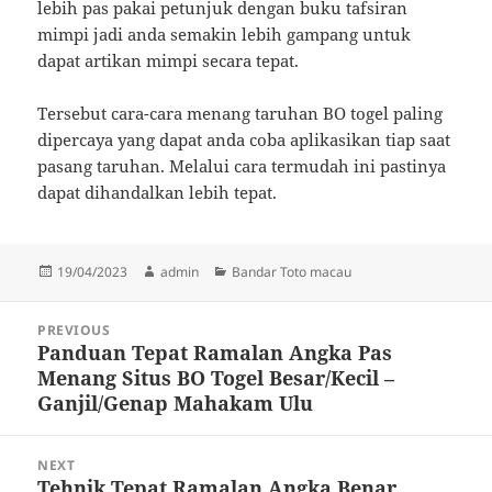
lebih pas pakai petunjuk dengan buku tafsiran
mimpi jadi anda semakin lebih gampang untuk
dapat artikan mimpi secara tepat.
Tersebut cara-cara menang taruhan BO togel paling
dipercaya yang dapat anda coba aplikasikan tiap saat
pasang taruhan. Melalui cara termudah ini pastinya
dapat dihandalkan lebih tepat.
Posted
Author
Categories
19/04/2023
admin
Bandar Toto macau
on
Post
PREVIOUS
navigation
Panduan Tepat Ramalan Angka Pas
Previous
Menang Situs BO Togel Besar/Kecil –
post:
Ganjil/Genap Mahakam Ulu
NEXT
Tehnik Tepat Ramalan Angka Benar
Next