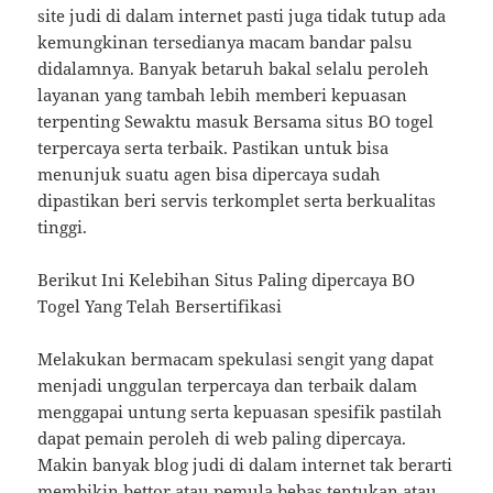
site judi di dalam internet pasti juga tidak tutup ada
kemungkinan tersedianya macam bandar palsu
didalamnya. Banyak betaruh bakal selalu peroleh
layanan yang tambah lebih memberi kepuasan
terpenting Sewaktu masuk Bersama situs BO togel
terpercaya serta terbaik. Pastikan untuk bisa
menunjuk suatu agen bisa dipercaya sudah
dipastikan beri servis terkomplet serta berkualitas
tinggi.
Berikut Ini Kelebihan Situs Paling dipercaya BO
Togel Yang Telah Bersertifikasi
Melakukan bermacam spekulasi sengit yang dapat
menjadi unggulan terpercaya dan terbaik dalam
menggapai untung serta kepuasan spesifik pastilah
dapat pemain peroleh di web paling dipercaya.
Makin banyak blog judi di dalam internet tak berarti
membikin bettor atau pemula bebas tentukan atau