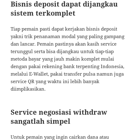
Bisnis deposit dapat dijangkau
sistem terkomplet
Tiap pemain pasti dapat kerjakan bisnis deposit
yakni trik penanaman modal yang paling gampang
dan lancar. Pemain pastinya akan kasih service
terunggul serta bisa dijangkau untuk tiap-tiap
metoda bayar yang jauh makin komplet mulai
dengan pakai rekening bank terpenting Indonesia,
melalui E-Wallet, pakai transfer pulsa namun juga
service QR yang waktu ini lebih banyak
diimplikasikan.
Service negosiasi withdraw
sangatlah simpel
Untuk pemain yang ingin cairkan dana atau