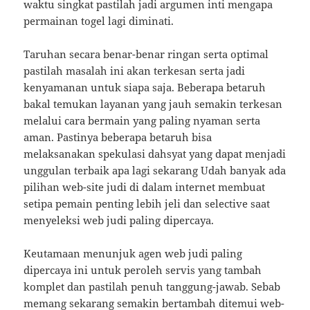
waktu singkat pastilah jadi argumen inti mengapa
permainan togel lagi diminati.
Taruhan secara benar-benar ringan serta optimal
pastilah masalah ini akan terkesan serta jadi
kenyamanan untuk siapa saja. Beberapa betaruh
bakal temukan layanan yang jauh semakin terkesan
melalui cara bermain yang paling nyaman serta
aman. Pastinya beberapa betaruh bisa
melaksanakan spekulasi dahsyat yang dapat menjadi
unggulan terbaik apa lagi sekarang Udah banyak ada
pilihan web-site judi di dalam internet membuat
setipa pemain penting lebih jeli dan selective saat
menyeleksi web judi paling dipercaya.
Keutamaan menunjuk agen web judi paling
dipercaya ini untuk peroleh servis yang tambah
komplet dan pastilah penuh tanggung-jawab. Sebab
memang sekarang semakin bertambah ditemui web-