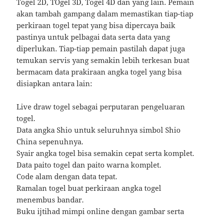
Togel 2D, TOgel 3D, Togel 4D dan yang lain. Pemain
akan tambah gampang dalam memastikan tiap-tiap
perkiraan togel tepat yang bisa dipercaya baik
pastinya untuk pelbagai data serta data yang
diperlukan. Tiap-tiap pemain pastilah dapat juga
temukan servis yang semakin lebih terkesan buat
bermacam data prakiraan angka togel yang bisa
disiapkan antara lain:
Live draw togel sebagai perputaran pengeluaran
togel.
Data angka Shio untuk seluruhnya simbol Shio
China sepenuhnya.
Syair angka togel bisa semakin cepat serta komplet.
Data paito togel dan paito warna komplet.
Code alam dengan data tepat.
Ramalan togel buat perkiraan angka togel
menembus bandar.
Buku ijtihad mimpi online dengan gambar serta