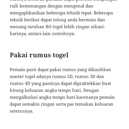
raih kemenangan dengan mengenal dan
mengaplikasikan beberapa tehnik tepat. Beberapa
teknik berikut dapat tolong anda bermain dan
menang taruhan BO togel lebih ringan sehari-
harinya, antara lain contohnya:
Pakai rumus togel
Pemain pasti dapat pakai rumus yang dikasihkan
master togel adanya rumus 2D, rumus 3D dan
rumus 4D yang pastinya dapat dipraktekkan buat
hitung keluaran angka tempo hari. Dengan
mengalkulasi angka tempo hari karenanya pemain
dapat semakin ringan serta pas temukan keluaran
seterusnya.