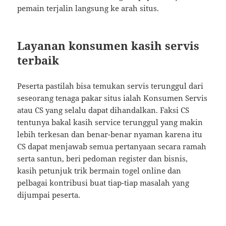
pemain terjalin langsung ke arah situs.
Layanan konsumen kasih servis
terbaik
Peserta pastilah bisa temukan servis terunggul dari
seseorang tenaga pakar situs ialah Konsumen Servis
atau CS yang selalu dapat dihandalkan. Faksi CS
tentunya bakal kasih service terunggul yang makin
lebih terkesan dan benar-benar nyaman karena itu
CS dapat menjawab semua pertanyaan secara ramah
serta santun, beri pedoman register dan bisnis,
kasih petunjuk trik bermain togel online dan
pelbagai kontribusi buat tiap-tiap masalah yang
dijumpai peserta.