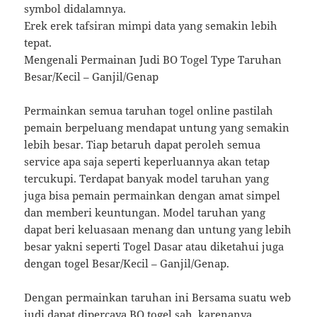
symbol didalamnya.
Erek erek tafsiran mimpi data yang semakin lebih
tepat.
Mengenali Permainan Judi BO Togel Type Taruhan
Besar/Kecil – Ganjil/Genap
Permainkan semua taruhan togel online pastilah
pemain berpeluang mendapat untung yang semakin
lebih besar. Tiap betaruh dapat peroleh semua
service apa saja seperti keperluannya akan tetap
tercukupi. Terdapat banyak model taruhan yang
juga bisa pemain permainkan dengan amat simpel
dan memberi keuntungan. Model taruhan yang
dapat beri keluasaan menang dan untung yang lebih
besar yakni seperti Togel Dasar atau diketahui juga
dengan togel Besar/Kecil – Ganjil/Genap.
Dengan permainkan taruhan ini Bersama suatu web
judi dapat dipercaya BO togel sah, karenanya