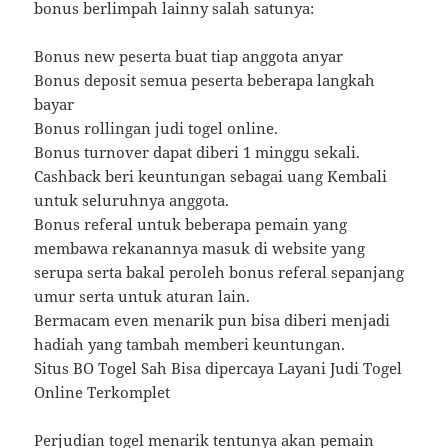
bonus berlimpah lainny salah satunya:
Bonus new peserta buat tiap anggota anyar
Bonus deposit semua peserta beberapa langkah
bayar
Bonus rollingan judi togel online.
Bonus turnover dapat diberi 1 minggu sekali.
Cashback beri keuntungan sebagai uang Kembali
untuk seluruhnya anggota.
Bonus referal untuk beberapa pemain yang
membawa rekanannya masuk di website yang
serupa serta bakal peroleh bonus referal sepanjang
umur serta untuk aturan lain.
Bermacam even menarik pun bisa diberi menjadi
hadiah yang tambah memberi keuntungan.
Situs BO Togel Sah Bisa dipercaya Layani Judi Togel
Online Terkomplet
Perjudian togel menarik tentunya akan pemain