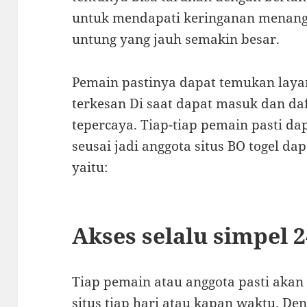
untuk mendapati keringanan menan
untung yang jauh semakin besar.
Pemain pastinya dapat temukan layan
terkesan Di saat dapat masuk dan daf
tepercaya. Tiap-tiap pemain pasti dap
seusai jadi anggota situs BO togel da
yaitu:
Akses selalu simpel 2
Tiap pemain atau anggota pasti akan p
situs tiap hari atau kapan waktu. De