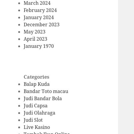
March 2024
February 2024
January 2024
December 2023
May 2023
April 2023
January 1970
Categories
Balap Kuda
Bandar Toto macau
Judi Bandar Bola
Judi Capsa
Judi Olahraga
Judi Slot
Live Kasino