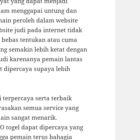
syat yang dapat menjadi
dalam menggapai untung dan
main peroleh dalam website
ite judi pada internet tidak
a bebas tentukan atau cuma
ng semakin lebih ketat dengan
udi karenanya pemain lantas
t dipercaya supaya lebih
 terpercaya serta terbaik
rasakan semua service yang
ain sangat menarik.
O togel dapat dipercaya yang
gga pemain terus bahagia