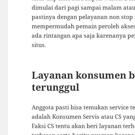
dimulai dari pagi sampai malam atau
pastinya dengan pelayanan non stop 
mempermudah pemain peroleh akses si
ada rintangan apa saja karenanya p
situs.
Layanan konsumen be
terunggul
Anggota pasti bisa temukan service te
adalah Konsumen Servis atau CS yang
Faksi CS tentu akan beri layanan ter