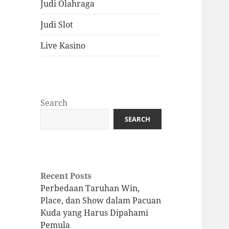
Judi Olahraga
Judi Slot
Live Kasino
Search
SEARCH
Recent Posts
Perbedaan Taruhan Win,
Place, dan Show dalam Pacuan
Kuda yang Harus Dipahami
Pemula