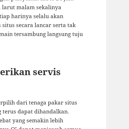
 larut malam sekalinya
tiap harinya selalu akan
tus secara lancar serta tak
emain tersambung langsung tuju
rikan servis
rpilih dari tenaga pakar situs
 terus dapat dihandalkan.
hebat yang semakin lebih