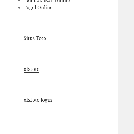
Tembak Ikan Online
Togel Online
Situs Toto
olxtoto
olxtoto login