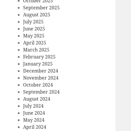
October 2025
September 2025
August 2025
July 2025
June 2025
May 2025
April 2025
March 2025
February 2025
January 2025
December 2024
November 2024
October 2024
September 2024
August 2024
July 2024
June 2024
May 2024
April 2024