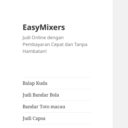
EasyMixers
Judi Online dengan
Pembayaran Cepat dan Tanpa
Hambatan!
Balap Kuda
Judi Bandar Bola
Bandar Toto macau
Judi Capsa