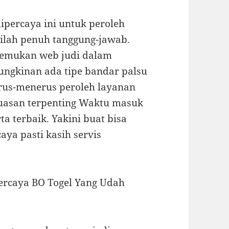
dipercaya ini untuk peroleh
ilah penuh tanggung-jawab.
temukan web judi dalam
mungkinan ada tipe bandar palsu
rus-menerus peroleh layanan
uasan terpenting Waktu masuk
ta terbaik. Yakini buat bisa
ya pasti kasih servis
ipercaya BO Togel Yang Udah