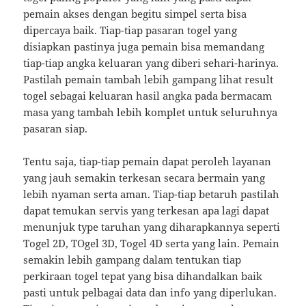
pemain akses dengan begitu simpel serta bisa
dipercaya baik. Tiap-tiap pasaran togel yang
disiapkan pastinya juga pemain bisa memandang
tiap-tiap angka keluaran yang diberi sehari-harinya.
Pastilah pemain tambah lebih gampang lihat result
togel sebagai keluaran hasil angka pada bermacam
masa yang tambah lebih komplet untuk seluruhnya
pasaran siap.
Tentu saja, tiap-tiap pemain dapat peroleh layanan
yang jauh semakin terkesan secara bermain yang
lebih nyaman serta aman. Tiap-tiap betaruh pastilah
dapat temukan servis yang terkesan apa lagi dapat
menunjuk type taruhan yang diharapkannya seperti
Togel 2D, TOgel 3D, Togel 4D serta yang lain. Pemain
semakin lebih gampang dalam tentukan tiap
perkiraan togel tepat yang bisa dihandalkan baik
pasti untuk pelbagai data dan info yang diperlukan.