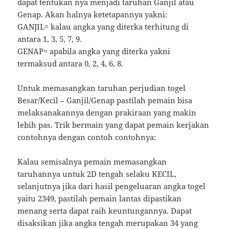
dapat tentukan nya menjadi taruhan Ganjil atau
Genap. Akan halnya ketetapannya yakni:
GANJIL= kalau angka yang diterka terhitung di
antara 1, 3, 5, 7, 9.
GENAP= apabila angka yang diterka yakni
termaksud antara 0, 2, 4, 6, 8.
Untuk memasangkan taruhan perjudian togel
Besar/Kecil – Ganjil/Genap pastilah pemain bisa
melaksanakannya dengan prakiraan yang makin
lebih pas. Trik bermain yang dapat pemain kerjakan
contohnya dengan contoh contohnya:
Kalau semisalnya pemain memasangkan
taruhannya untuk 2D tengah selaku KECIL,
selanjutnya jika dari hasil pengeluaran angka togel
yaitu 2349, pastilah pemain lantas dipastikan
menang serta dapat raih keuntungannya. Dapat
disaksikan jika angka tengah merupakan 34 yang