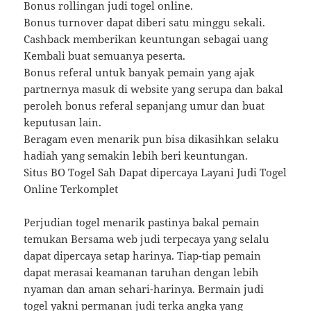
Bonus rollingan judi togel online.
Bonus turnover dapat diberi satu minggu sekali.
Cashback memberikan keuntungan sebagai uang
Kembali buat semuanya peserta.
Bonus referal untuk banyak pemain yang ajak
partnernya masuk di website yang serupa dan bakal
peroleh bonus referal sepanjang umur dan buat
keputusan lain.
Beragam even menarik pun bisa dikasihkan selaku
hadiah yang semakin lebih beri keuntungan.
Situs BO Togel Sah Dapat dipercaya Layani Judi Togel
Online Terkomplet
Perjudian togel menarik pastinya bakal pemain
temukan Bersama web judi terpecaya yang selalu
dapat dipercaya setap harinya. Tiap-tiap pemain
dapat merasai keamanan taruhan dengan lebih
nyaman dan aman sehari-harinya. Bermain judi
togel yakni permanan judi terka angka yang