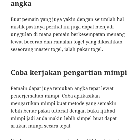
angka
Buat pemain yang juga yakin dengan sejumlah hal
mistik pastinya perihal ini juga dapat menjadi
unggulan di mana pemain berkesempatan menang
lewat bocoran dan ramalan togel yang dikasihkan
seseorang master togel, ialah pakar togel.
Coba kerjakan pengartian mimpi
Pemain dapat juga temukan angka tepat lewat
penerjemahan mimpi. Coba aplikasikan
mengartikan mimpi buat metode yang semakin
lebih benar pakai tutorial dengan buku ijtihad
mimpi jadi anda makin lebih simpel buat dapat
artikan mimpi secara tepat.