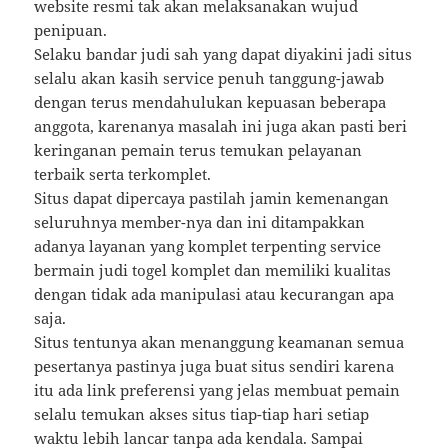
website resmi tak akan melaksanakan wujud
penipuan.
Selaku bandar judi sah yang dapat diyakini jadi situs
selalu akan kasih service penuh tanggung-jawab
dengan terus mendahulukan kepuasan beberapa
anggota, karenanya masalah ini juga akan pasti beri
keringanan pemain terus temukan pelayanan
terbaik serta terkomplet.
Situs dapat dipercaya pastilah jamin kemenangan
seluruhnya member-nya dan ini ditampakkan
adanya layanan yang komplet terpenting service
bermain judi togel komplet dan memiliki kualitas
dengan tidak ada manipulasi atau kecurangan apa
saja.
Situs tentunya akan menanggung keamanan semua
pesertanya pastinya juga buat situs sendiri karena
itu ada link preferensi yang jelas membuat pemain
selalu temukan akses situs tiap-tiap hari setiap
waktu lebih lancar tanpa ada kendala. Sampai