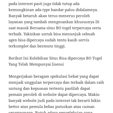
pada internet pasti juga tidak tutup ada
kemungkinan ada type bandar palsu didalamnya.
Banyak betaruh akan terus-menerus peroleh
layanan yang tambah mengesankan khususnya Di
saat masuk Bersama situs BO togel terpercaya serta
terbaik. Yakinkan untuk bisa menunjuk sebuah
agen bisa dipercaya sudah tentu kasih servis
terkomplet dan bermutu tinggi.
Berikut Ini Kelebihan Situs Bisa dipercaya BO Togel
Yang Telah Mempunyai lisensi
Mengerjakan beragam spekulasi hebat yang dapat
menjadi unggulan terpercaya dan terbaik dalam raih
untung dan kepuasan tertentu pastilah dapat
pemain peroleh di website dapat dipercaya. Makin
banyak website judi pada internet tak berarti bikin
bettor atau pemula bebas putuskan atau cuman
serampangan. Butuh adaya penyeleksian yang