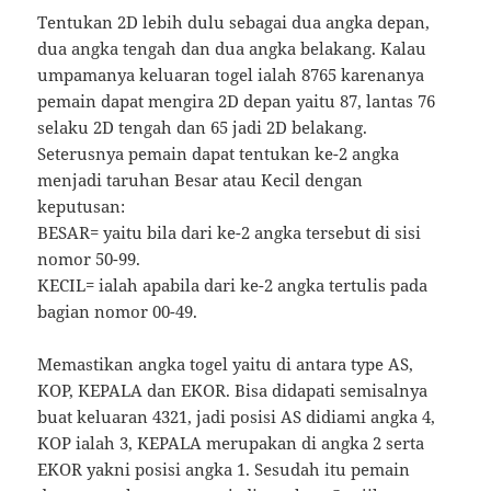
Tentukan 2D lebih dulu sebagai dua angka depan,
dua angka tengah dan dua angka belakang. Kalau
umpamanya keluaran togel ialah 8765 karenanya
pemain dapat mengira 2D depan yaitu 87, lantas 76
selaku 2D tengah dan 65 jadi 2D belakang.
Seterusnya pemain dapat tentukan ke-2 angka
menjadi taruhan Besar atau Kecil dengan
keputusan:
BESAR= yaitu bila dari ke-2 angka tersebut di sisi
nomor 50-99.
KECIL= ialah apabila dari ke-2 angka tertulis pada
bagian nomor 00-49.
Memastikan angka togel yaitu di antara type AS,
KOP, KEPALA dan EKOR. Bisa didapati semisalnya
buat keluaran 4321, jadi posisi AS didiami angka 4,
KOP ialah 3, KEPALA merupakan di angka 2 serta
EKOR yakni posisi angka 1. Sesudah itu pemain