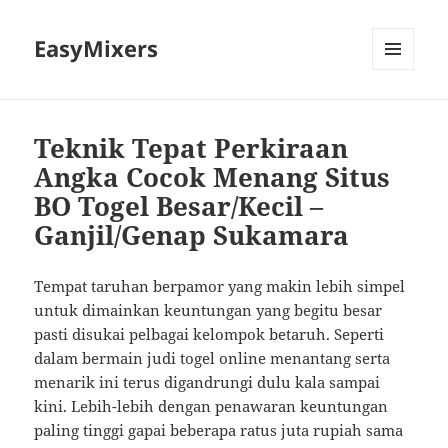
EasyMixers
MENU
AND
WIDGETS
Teknik Tepat Perkiraan
Angka Cocok Menang Situs
BO Togel Besar/Kecil –
Ganjil/Genap Sukamara
Tempat taruhan berpamor yang makin lebih simpel
untuk dimainkan keuntungan yang begitu besar
pasti disukai pelbagai kelompok betaruh. Seperti
dalam bermain judi togel online menantang serta
menarik ini terus digandrungi dulu kala sampai
kini. Lebih-lebih dengan penawaran keuntungan
paling tinggi gapai beberapa ratus juta rupiah sama