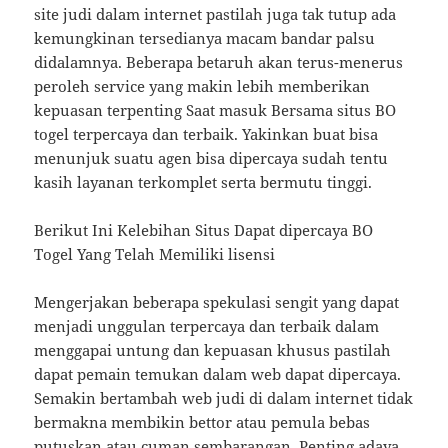
site judi dalam internet pastilah juga tak tutup ada
kemungkinan tersedianya macam bandar palsu
didalamnya. Beberapa betaruh akan terus-menerus
peroleh service yang makin lebih memberikan
kepuasan terpenting Saat masuk Bersama situs BO
togel terpercaya dan terbaik. Yakinkan buat bisa
menunjuk suatu agen bisa dipercaya sudah tentu
kasih layanan terkomplet serta bermutu tinggi.
Berikut Ini Kelebihan Situs Dapat dipercaya BO
Togel Yang Telah Memiliki lisensi
Mengerjakan beberapa spekulasi sengit yang dapat
menjadi unggulan terpercaya dan terbaik dalam
menggapai untung dan kepuasan khusus pastilah
dapat pemain temukan dalam web dapat dipercaya.
Semakin bertambah web judi di dalam internet tidak
bermakna membikin bettor atau pemula bebas
putuskan atau cuman sembarangan. Penting adaya