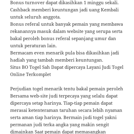
Bonus turnover dapat dikasihkan 1 minggu sekali.
Cashback memberi keuntungan jadi uang Kembali
untuk seluruh anggota.
Bonus referal untuk banyak pemain yang membawa
rekanannya masuk dalam website yang serupa serta
bakal peroleh bonus referal sepanjang umur dan
untuk peraturan lain.
Bermacam even menarik pula bisa dikasihkan jadi
hadiah yang tambah memberi keuntungan.
Situs BO Togel Sah Dapat dipercaya Layani Judi Togel
Online Terkomplet
Perjudian togel menarik tentu bakal pemain peroleh
Bersama web-site judi terpecaya yang selalu dapat
dipercaya setap harinya. Tiap-tiap pemain dapat
merasai ketenteraman taruhan secara lebih nyaman
serta aman tiap harinya. Bermain judi togel yakni
permanan judi terka angka yang makin sengit
dimainkan Saat pemain dapat memasangkan