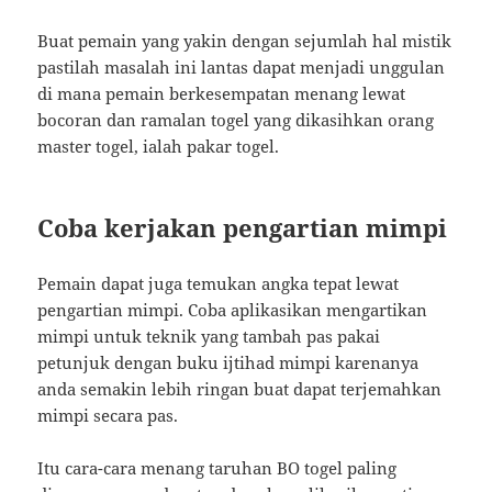
Buat pemain yang yakin dengan sejumlah hal mistik
pastilah masalah ini lantas dapat menjadi unggulan
di mana pemain berkesempatan menang lewat
bocoran dan ramalan togel yang dikasihkan orang
master togel, ialah pakar togel.
Coba kerjakan pengartian mimpi
Pemain dapat juga temukan angka tepat lewat
pengartian mimpi. Coba aplikasikan mengartikan
mimpi untuk teknik yang tambah pas pakai
petunjuk dengan buku ijtihad mimpi karenanya
anda semakin lebih ringan buat dapat terjemahkan
mimpi secara pas.
Itu cara-cara menang taruhan BO togel paling