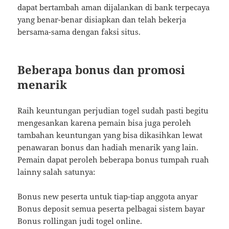
dapat bertambah aman dijalankan di bank terpecaya
yang benar-benar disiapkan dan telah bekerja
bersama-sama dengan faksi situs.
Beberapa bonus dan promosi
menarik
Raih keuntungan perjudian togel sudah pasti begitu
mengesankan karena pemain bisa juga peroleh
tambahan keuntungan yang bisa dikasihkan lewat
penawaran bonus dan hadiah menarik yang lain.
Pemain dapat peroleh beberapa bonus tumpah ruah
lainny salah satunya:
Bonus new peserta untuk tiap-tiap anggota anyar
Bonus deposit semua peserta pelbagai sistem bayar
Bonus rollingan judi togel online.