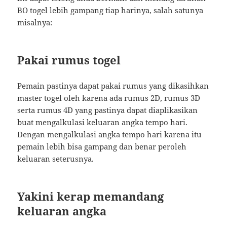
BO togel lebih gampang tiap harinya, salah satunya
misalnya:
Pakai rumus togel
Pemain pastinya dapat pakai rumus yang dikasihkan
master togel oleh karena ada rumus 2D, rumus 3D
serta rumus 4D yang pastinya dapat diaplikasikan
buat mengalkulasi keluaran angka tempo hari.
Dengan mengalkulasi angka tempo hari karena itu
pemain lebih bisa gampang dan benar peroleh
keluaran seterusnya.
Yakini kerap memandang
keluaran angka