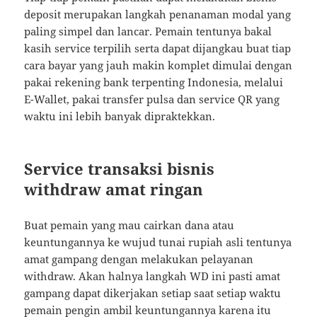
deposit merupakan langkah penanaman modal yang
paling simpel dan lancar. Pemain tentunya bakal
kasih service terpilih serta dapat dijangkau buat tiap
cara bayar yang jauh makin komplet dimulai dengan
pakai rekening bank terpenting Indonesia, melalui
E-Wallet, pakai transfer pulsa dan service QR yang
waktu ini lebih banyak dipraktekkan.
Service transaksi bisnis
withdraw amat ringan
Buat pemain yang mau cairkan dana atau
keuntungannya ke wujud tunai rupiah asli tentunya
amat gampang dengan melakukan pelayanan
withdraw. Akan halnya langkah WD ini pasti amat
gampang dapat dikerjakan setiap saat setiap waktu
pemain pengin ambil keuntungannya karena itu