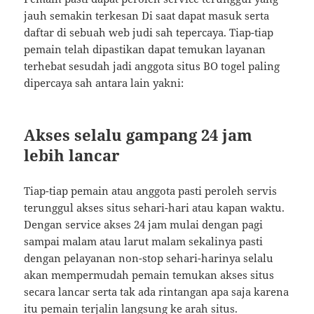
jauh semakin terkesan Di saat dapat masuk serta
daftar di sebuah web judi sah tepercaya. Tiap-tiap
pemain telah dipastikan dapat temukan layanan
terhebat sesudah jadi anggota situs BO togel paling
dipercaya sah antara lain yakni:
Akses selalu gampang 24 jam
lebih lancar
Tiap-tiap pemain atau anggota pasti peroleh servis
terunggul akses situs sehari-hari atau kapan waktu.
Dengan service akses 24 jam mulai dengan pagi
sampai malam atau larut malam sekalinya pasti
dengan pelayanan non-stop sehari-harinya selalu
akan mempermudah pemain temukan akses situs
secara lancar serta tak ada rintangan apa saja karena
itu pemain terjalin langsung ke arah situs.