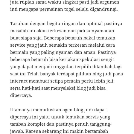
juta rupiah sama waktu singkat pasti jadi argumen
inti mengapa permainan togel selalu digandrungi.
Taruhan dengan begitu ringan dan optimal pastinya
masalah ini akan terkesan dan jadi kenyamanan
buat siapa saja. Beberapa betaruh bakal temukan
service yang jauh semakin terkesan melalui cara
bermain yang paling nyaman dan aman. Pastinya
beberapa betaruh bisa kerjakan spekulasi sengit
yang dapat menjadi unggulan terpilih ditambah lagi
saat ini Telah banyak terdapat pilihan blog judi pada
internet membuat setipa pemain perlu lebih jeli
serta hati-hati saat menyeleksi blog judi bisa
dipercaya.
Utamanya memutuskan agen blog judi dapat
dipercaya ini yaitu untuk temukan servis yang
tambah komplet dan pastinya penuh tanggung-
jawab. Karena sekarang ini makin bertambah