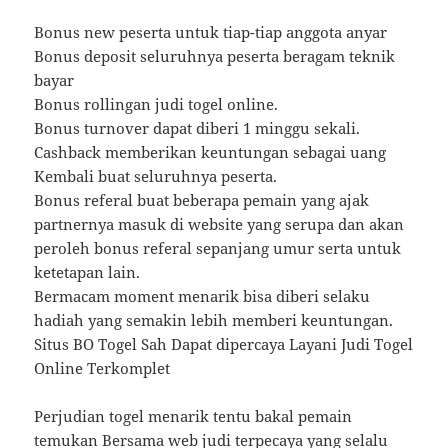
Bonus new peserta untuk tiap-tiap anggota anyar
Bonus deposit seluruhnya peserta beragam teknik
bayar
Bonus rollingan judi togel online.
Bonus turnover dapat diberi 1 minggu sekali.
Cashback memberikan keuntungan sebagai uang
Kembali buat seluruhnya peserta.
Bonus referal buat beberapa pemain yang ajak
partnernya masuk di website yang serupa dan akan
peroleh bonus referal sepanjang umur serta untuk
ketetapan lain.
Bermacam moment menarik bisa diberi selaku
hadiah yang semakin lebih memberi keuntungan.
Situs BO Togel Sah Dapat dipercaya Layani Judi Togel
Online Terkomplet
Perjudian togel menarik tentu bakal pemain
temukan Bersama web judi terpecaya yang selalu