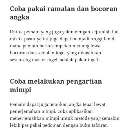
Coba pakai ramalan dan bocoran
angka
Untuk pemain yang juga yakin dengan sejumlah hal
mistik pastinya ini juga dapat menjadi unggulan di
mana pemain berkesempatan menang lewat
bocoran dan ramalan togel yang dikasihkan
seseorang master togel, adalah pakar togel.
Coba melakukan pengartian
mimpi
Pemain dapat juga temukan angka tepat lewat
penerjemahan mimpi. Coba aplikasikan
menerjemahkan mimpi untuk metode yang semakin
lebih pas pakai pedoman dengan buku tafsiran