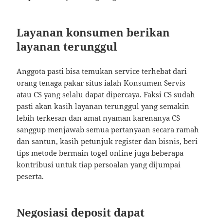
Layanan konsumen berikan
layanan terunggul
Anggota pasti bisa temukan service terhebat dari
orang tenaga pakar situs ialah Konsumen Servis
atau CS yang selalu dapat dipercaya. Faksi CS sudah
pasti akan kasih layanan terunggul yang semakin
lebih terkesan dan amat nyaman karenanya CS
sanggup menjawab semua pertanyaan secara ramah
dan santun, kasih petunjuk register dan bisnis, beri
tips metode bermain togel online juga beberapa
kontribusi untuk tiap persoalan yang dijumpai
peserta.
Negosiasi deposit dapat