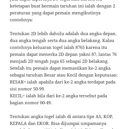
ketetapan buat bermain taruhan ini ialah dengan 2
peraturan yang dapat pemain mengikutinya
contohnya:
Tentukan 2D lebih dahulu adalah dua angka depan,
dua angka tengah serta dua angka belakang. Kalau
contohnya keluaran togel ialah 8765 karena itu
pemain dapat menerka 2D depan yakni 87, lantas 76
menjadi 2D tengah juga 65 sebagai 2D belakang.
Setelah itu pemain dapat memastikan ke-2 angka
sebagai taruhan Besar atau Kecil dengan keputusan:
BESAR= ialah apabila dari ke-2 angka terdapat pada
sisi nomor 50-99.
KECIL= ialah bila dari ke-2 angka tersebut pada
bagian nomor 00-49.
Tentukan angka togel ialah di antara tipe AS, KOP,
KEPALA dan EKOR. Bisa dijumpai umpamanya