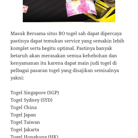
Masuk Bersama situs BO togel sah dapat dipercaya
pastinya dapat temukan service yang semakin lebih
komplet serta begitu optimal. Pastinya banyak
betaruh akan merasakan semua kehebohan dan
kenyamanan itu karena dapat main judi togel di
pelbagai pasaran togel yang disajikan semisalnya
yakni:
Togel Singapore (SGP)
Togel Sydney (SYD)
Togel China
Togel Japan
Togel Taiwan
Togel Jakarta
Togel Hongkong (HK)