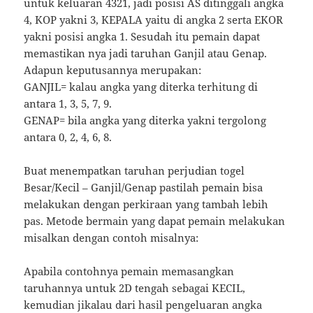
untuk keluaran 4321, jadi posisi AS ditinggali angka
4, KOP yakni 3, KEPALA yaitu di angka 2 serta EKOR
yakni posisi angka 1. Sesudah itu pemain dapat
memastikan nya jadi taruhan Ganjil atau Genap.
Adapun keputusannya merupakan:
GANJIL= kalau angka yang diterka terhitung di
antara 1, 3, 5, 7, 9.
GENAP= bila angka yang diterka yakni tergolong
antara 0, 2, 4, 6, 8.
Buat menempatkan taruhan perjudian togel
Besar/Kecil – Ganjil/Genap pastilah pemain bisa
melakukan dengan perkiraan yang tambah lebih
pas. Metode bermain yang dapat pemain melakukan
misalkan dengan contoh misalnya:
Apabila contohnya pemain memasangkan
taruhannya untuk 2D tengah sebagai KECIL,
kemudian jikalau dari hasil pengeluaran angka