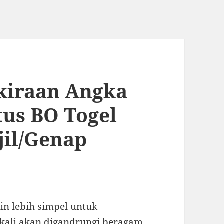
kiraan Angka
us BO Togel
jil/Genap
n lebih simpel untuk
kali akan digandrungi beragam