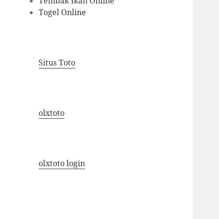
Tembak Ikan Online
Togel Online
Situs Toto
olxtoto
olxtoto login