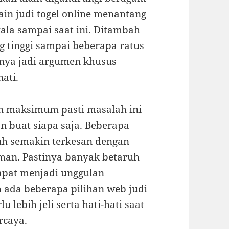
ain judi togel online menantang
kala sampai saat ini. Ditambah
 tinggi sampai beberapa ratus
inya jadi argumen khusus
ati.
n maksimum pasti masalah ini
n buat siapa saja. Beberapa
auh semakin terkesan dengan
man. Pastinya banyak betaruh
apat menjadi unggulan
h ada beberapa pilihan web judi
u lebih jeli serta hati-hati saat
rcaya.