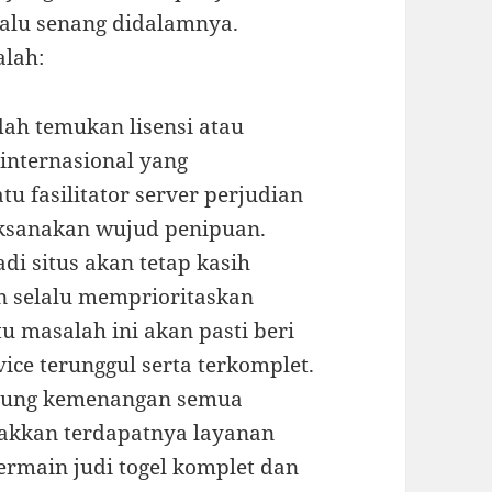
alu senang didalamnya.
alah:
dah temukan lisensi atau
i internasional yang
u fasilitator server perjudian
laksanakan wujud penipuan.
adi situs akan tetap kasih
n selalu memprioritaskan
u masalah ini akan pasti beri
ice terunggul serta terkomplet.
ggung kemenangan semua
pakkan terdapatnya layanan
bermain judi togel komplet dan