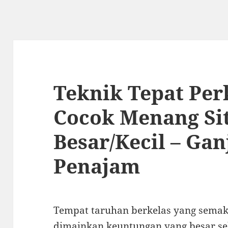
Teknik Tepat Per
Cocok Menang Sit
Besar/Kecil – Gan
Penajam
Tempat taruhan berkelas yang semaki
dimainkan keuntungan yang besar se