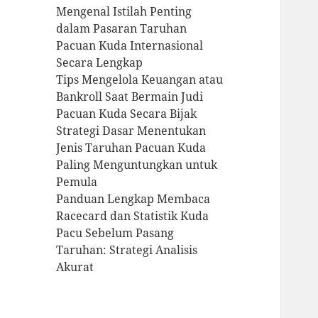
Mengenal Istilah Penting
dalam Pasaran Taruhan
Pacuan Kuda Internasional
Secara Lengkap
Tips Mengelola Keuangan atau
Bankroll Saat Bermain Judi
Pacuan Kuda Secara Bijak
Strategi Dasar Menentukan
Jenis Taruhan Pacuan Kuda
Paling Menguntungkan untuk
Pemula
Panduan Lengkap Membaca
Racecard dan Statistik Kuda
Pacu Sebelum Pasang
Taruhan: Strategi Analisis
Akurat