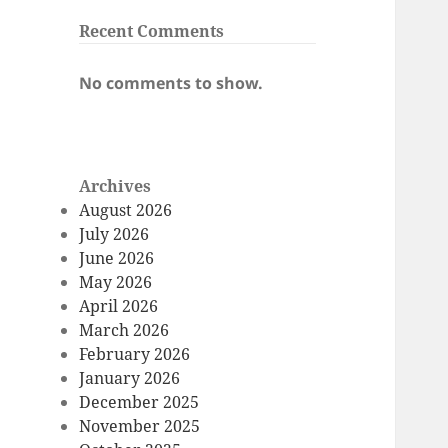
Recent Comments
No comments to show.
Archives
August 2026
July 2026
June 2026
May 2026
April 2026
March 2026
February 2026
January 2026
December 2025
November 2025