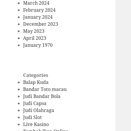
March 2024
February 2024
January 2024
December 2023
May 2023
April 2023
January 1970
Categories
Balap Kuda
Bandar Toto macau
Judi Bandar Bola
Judi Capsa
Judi Olahraga
Judi Slot
Live Kasino