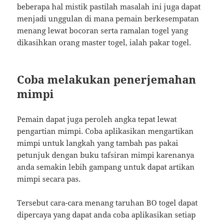
beberapa hal mistik pastilah masalah ini juga dapat
menjadi unggulan di mana pemain berkesempatan
menang lewat bocoran serta ramalan togel yang
dikasihkan orang master togel, ialah pakar togel.
Coba melakukan penerjemahan
mimpi
Pemain dapat juga peroleh angka tepat lewat
pengartian mimpi. Coba aplikasikan mengartikan
mimpi untuk langkah yang tambah pas pakai
petunjuk dengan buku tafsiran mimpi karenanya
anda semakin lebih gampang untuk dapat artikan
mimpi secara pas.
Tersebut cara-cara menang taruhan BO togel dapat
dipercaya yang dapat anda coba aplikasikan setiap