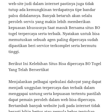
web-site judi dalam internet pastinya juga tidak
tutup ada kemungkinan terdapatnya tipe bandar
palsu didalamnya. Banyak betaruh akan selalu
peroleh servis yang makin lebih memberikan
kepuasan khususnya Saat masuk Bersama situs BO
togel terpercaya serta terbaik. Nyatakan untuk bisa
memutuskan sebuah agen paling dipercaya sudah
dipastikan beri service terkomplet serta bermutu
tinggi.
Berikut Ini Kelebihan Situs Bisa dipercaya BO Togel
Yang Telah Bersertikat
Menjalankan pelbagai spekulasi dahsyat yang dapat
menjadi unggulan terpercaya dan terbaik dalam
menggapai untung serta kepuasan tertentu pastilah
dapat pemain peroleh dalam web bisa dipercaya.
Bertambah banyak website judi pada internet tidak
berarti bikin bettor atau pemula bebas tentukan