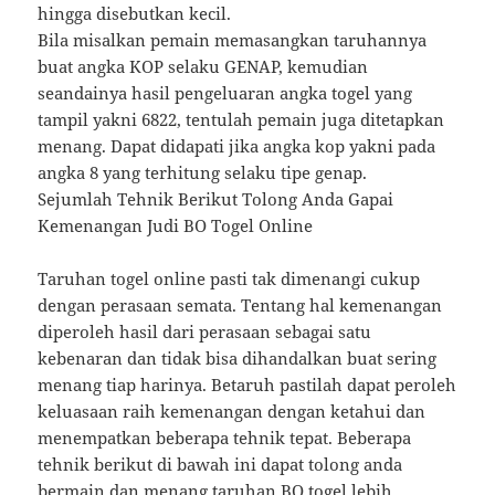
hingga disebutkan kecil.
Bila misalkan pemain memasangkan taruhannya
buat angka KOP selaku GENAP, kemudian
seandainya hasil pengeluaran angka togel yang
tampil yakni 6822, tentulah pemain juga ditetapkan
menang. Dapat didapati jika angka kop yakni pada
angka 8 yang terhitung selaku tipe genap.
Sejumlah Tehnik Berikut Tolong Anda Gapai
Kemenangan Judi BO Togel Online
Taruhan togel online pasti tak dimenangi cukup
dengan perasaan semata. Tentang hal kemenangan
diperoleh hasil dari perasaan sebagai satu
kebenaran dan tidak bisa dihandalkan buat sering
menang tiap harinya. Betaruh pastilah dapat peroleh
keluasaan raih kemenangan dengan ketahui dan
menempatkan beberapa tehnik tepat. Beberapa
tehnik berikut di bawah ini dapat tolong anda
bermain dan menang taruhan BO togel lebih