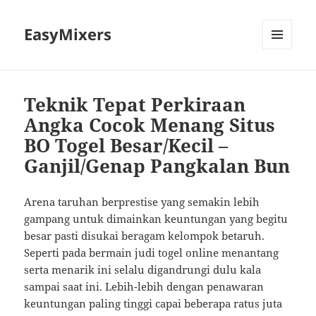
EasyMixers
MENU
AND
WIDGETS
Teknik Tepat Perkiraan
Angka Cocok Menang Situs
BO Togel Besar/Kecil –
Ganjil/Genap Pangkalan Bun
Arena taruhan berprestise yang semakin lebih
gampang untuk dimainkan keuntungan yang begitu
besar pasti disukai beragam kelompok betaruh.
Seperti pada bermain judi togel online menantang
serta menarik ini selalu digandrungi dulu kala
sampai saat ini. Lebih-lebih dengan penawaran
keuntungan paling tinggi capai beberapa ratus juta