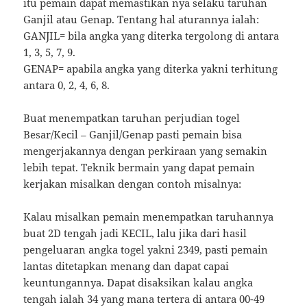
itu pemain dapat memastikan nya selaku taruhan
Ganjil atau Genap. Tentang hal aturannya ialah:
GANJIL= bila angka yang diterka tergolong di antara
1, 3, 5, 7, 9.
GENAP= apabila angka yang diterka yakni terhitung
antara 0, 2, 4, 6, 8.
Buat menempatkan taruhan perjudian togel
Besar/Kecil – Ganjil/Genap pasti pemain bisa
mengerjakannya dengan perkiraan yang semakin
lebih tepat. Teknik bermain yang dapat pemain
kerjakan misalkan dengan contoh misalnya:
Kalau misalkan pemain menempatkan taruhannya
buat 2D tengah jadi KECIL, lalu jika dari hasil
pengeluaran angka togel yakni 2349, pasti pemain
lantas ditetapkan menang dan dapat capai
keuntungannya. Dapat disaksikan kalau angka
tengah ialah 34 yang mana tertera di antara 00-49