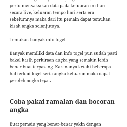
perlu menyaksikan data pada keluaran ini hari
secara live, keluaran tempo hari serta era
sebelumnya maka dari itu pemain dapat temukan
kisah angka selanjutnya.
Temukan banyak info togel
Banyak memiliki data dan info togel pun sudah pasti
bakal kasih perkiraan angka yang semakin lebih
benar buat terpasang. Karenanya ketahi beberapa
hal terkait togel serta angka keluaran maka dapat
peroleh angka tepat.
Coba pakai ramalan dan bocoran
angka
Buat pemain yang benar-benar yakin dengan