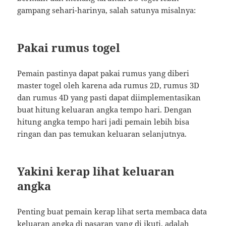
gampang sehari-harinya, salah satunya misalnya:
Pakai rumus togel
Pemain pastinya dapat pakai rumus yang diberi
master togel oleh karena ada rumus 2D, rumus 3D
dan rumus 4D yang pasti dapat diimplementasikan
buat hitung keluaran angka tempo hari. Dengan
hitung angka tempo hari jadi pemain lebih bisa
ringan dan pas temukan keluaran selanjutnya.
Yakini kerap lihat keluaran
angka
Penting buat pemain kerap lihat serta membaca data
keluaran angka di pasaran yang di ikuti, adalah