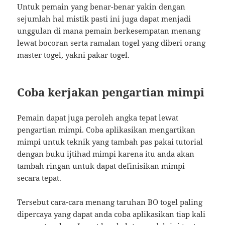
Untuk pemain yang benar-benar yakin dengan
sejumlah hal mistik pasti ini juga dapat menjadi
unggulan di mana pemain berkesempatan menang
lewat bocoran serta ramalan togel yang diberi orang
master togel, yakni pakar togel.
Coba kerjakan pengartian mimpi
Pemain dapat juga peroleh angka tepat lewat
pengartian mimpi. Coba aplikasikan mengartikan
mimpi untuk teknik yang tambah pas pakai tutorial
dengan buku ijtihad mimpi karena itu anda akan
tambah ringan untuk dapat definisikan mimpi
secara tepat.
Tersebut cara-cara menang taruhan BO togel paling
dipercaya yang dapat anda coba aplikasikan tiap kali