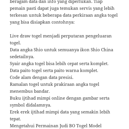
beragam data dan info yang diperlukan. Tiap
pemain pasti dapat juga temukan servis yang lebih
terkesan untuk beberapa data perkiraan angka togel
yang bisa disiapkan contohnya:
Live draw togel menjadi perputaran pengeluaran
togel.
Data angka Shio untuk semuanya ikon Shio China
sedetailnya.
Syair angka togel bisa lebih cepat serta komplet.
Data paito togel serta paito warna komplet.
Code alam dengan data presisi.
Ramalan togel untuk prakiraan angka togel
menembus bandar.
Buku ijtihad mimpi online dengan gambar serta
symbol didalamnya.
Erek erek ijtihad mimpi data yang semakin lebih
tepat.
Mengetahui Permainan Judi BO Togel Model