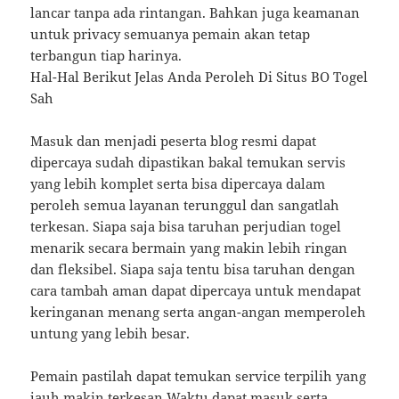
lancar tanpa ada rintangan. Bahkan juga keamanan
untuk privacy semuanya pemain akan tetap
terbangun tiap harinya.
Hal-Hal Berikut Jelas Anda Peroleh Di Situs BO Togel
Sah
Masuk dan menjadi peserta blog resmi dapat
dipercaya sudah dipastikan bakal temukan servis
yang lebih komplet serta bisa dipercaya dalam
peroleh semua layanan terunggul dan sangatlah
terkesan. Siapa saja bisa taruhan perjudian togel
menarik secara bermain yang makin lebih ringan
dan fleksibel. Siapa saja tentu bisa taruhan dengan
cara tambah aman dapat dipercaya untuk mendapat
keringanan menang serta angan-angan memperoleh
untung yang lebih besar.
Pemain pastilah dapat temukan service terpilih yang
jauh makin terkesan Waktu dapat masuk serta