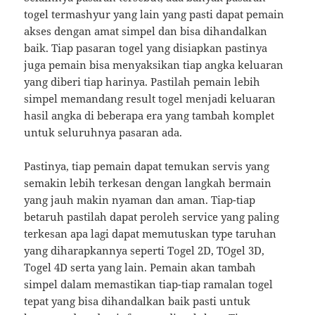
togel termashyur yang lain yang pasti dapat pemain
akses dengan amat simpel dan bisa dihandalkan
baik. Tiap pasaran togel yang disiapkan pastinya
juga pemain bisa menyaksikan tiap angka keluaran
yang diberi tiap harinya. Pastilah pemain lebih
simpel memandang result togel menjadi keluaran
hasil angka di beberapa era yang tambah komplet
untuk seluruhnya pasaran ada.
Pastinya, tiap pemain dapat temukan servis yang
semakin lebih terkesan dengan langkah bermain
yang jauh makin nyaman dan aman. Tiap-tiap
betaruh pastilah dapat peroleh service yang paling
terkesan apa lagi dapat memutuskan type taruhan
yang diharapkannya seperti Togel 2D, TOgel 3D,
Togel 4D serta yang lain. Pemain akan tambah
simpel dalam memastikan tiap-tiap ramalan togel
tepat yang bisa dihandalkan baik pasti untuk