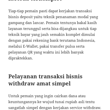
Tiap-tiap pemain pasti dapat kerjakan transaksi
bisnis deposit yaitu teknik penanaman modal yang
gampang dan lancar. Pemain tentunya bakal kasih
layanan terunggul serta bisa dijangkau untuk tiap
teknik bayar yang jauh semakin komplet dimulai
dengan pakai rekening bank terutama Indonesia,
melalui E-Wallet, pakai transfer pulsa serta
pelayanan QR yang waktu ini lebih banyak
dipraktekkan.
Pelayanan transaksi bisnis
withdraw amat simpel
Untuk pemain yang ingin cairkan dana atau
keuntungannya ke wujud tunai rupiah asli tentu
sangatlah simpel dengan kerjakan service withdraw.