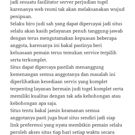
jadi sesuatu fasilitator server perjudian togel
karenanya web resmi tak akan melaksanakan wujud
penipuan.
Selaku biro judi sah yang dapat dipercayai jadi situs
selalu akan kasih pelayanan penuh tanggung-jawab
dengan terus mengutamakan kepuasan beberapa
anggota, karenanya ini bakal pastinya beri
keluasaan pemain terus temukan service terpilih
serta terkomplet.
Situs dapat dipercaya pastilah menanggung
kemenangan semua anggotanya dan masalah ini
diperlihatkan kesediaan servis yang komplet
terpenting layanan bermain judi togel komplet serta
memiliki kualitas dengan tak ada kebohongan atau
kebohongan apa saja.
Situs tentu bakal jamin keamanan semua
anggotanya pasti juga buat situs sendiri jadi siap
link preferensi yang nyata membikin pemain selalu
peroleh akses situs tiap hari setiap waktu secara