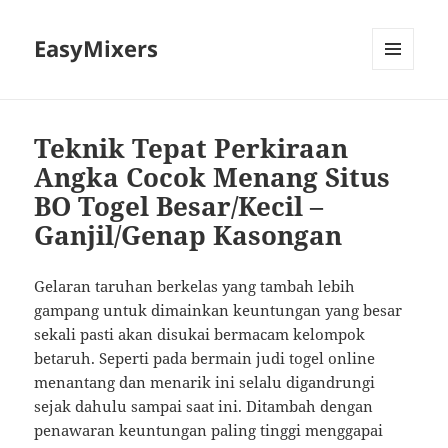
EasyMixers
MENU
AND
WIDGETS
Teknik Tepat Perkiraan
Angka Cocok Menang Situs
BO Togel Besar/Kecil –
Ganjil/Genap Kasongan
Gelaran taruhan berkelas yang tambah lebih
gampang untuk dimainkan keuntungan yang besar
sekali pasti akan disukai bermacam kelompok
betaruh. Seperti pada bermain judi togel online
menantang dan menarik ini selalu digandrungi
sejak dahulu sampai saat ini. Ditambah dengan
penawaran keuntungan paling tinggi menggapai