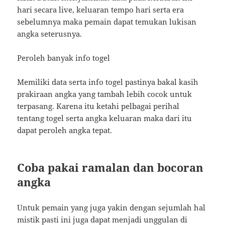
hari secara live, keluaran tempo hari serta era
sebelumnya maka pemain dapat temukan lukisan
angka seterusnya.
Peroleh banyak info togel
Memiliki data serta info togel pastinya bakal kasih
prakiraan angka yang tambah lebih cocok untuk
terpasang. Karena itu ketahi pelbagai perihal
tentang togel serta angka keluaran maka dari itu
dapat peroleh angka tepat.
Coba pakai ramalan dan bocoran
angka
Untuk pemain yang juga yakin dengan sejumlah hal
mistik pasti ini juga dapat menjadi unggulan di