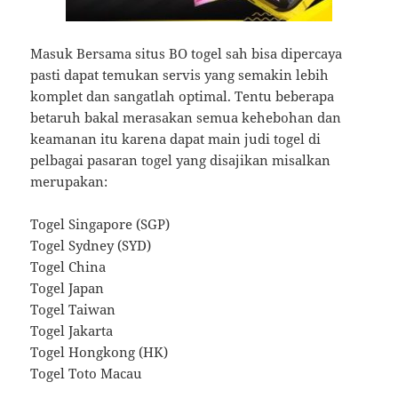
Masuk Bersama situs BO togel sah bisa dipercaya
pasti dapat temukan servis yang semakin lebih
komplet dan sangatlah optimal. Tentu beberapa
betaruh bakal merasakan semua kehebohan dan
keamanan itu karena dapat main judi togel di
pelbagai pasaran togel yang disajikan misalkan
merupakan:
Togel Singapore (SGP)
Togel Sydney (SYD)
Togel China
Togel Japan
Togel Taiwan
Togel Jakarta
Togel Hongkong (HK)
Togel Toto Macau