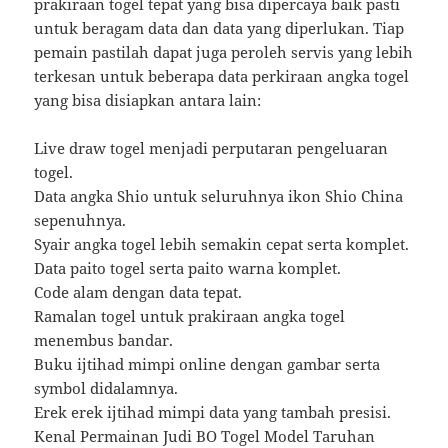
prakiraan togel tepat yang bisa dipercaya baik pasti
untuk beragam data dan data yang diperlukan. Tiap
pemain pastilah dapat juga peroleh servis yang lebih
terkesan untuk beberapa data perkiraan angka togel
yang bisa disiapkan antara lain:
Live draw togel menjadi perputaran pengeluaran
togel.
Data angka Shio untuk seluruhnya ikon Shio China
sepenuhnya.
Syair angka togel lebih semakin cepat serta komplet.
Data paito togel serta paito warna komplet.
Code alam dengan data tepat.
Ramalan togel untuk prakiraan angka togel
menembus bandar.
Buku ijtihad mimpi online dengan gambar serta
symbol didalamnya.
Erek erek ijtihad mimpi data yang tambah presisi.
Kenal Permainan Judi BO Togel Model Taruhan