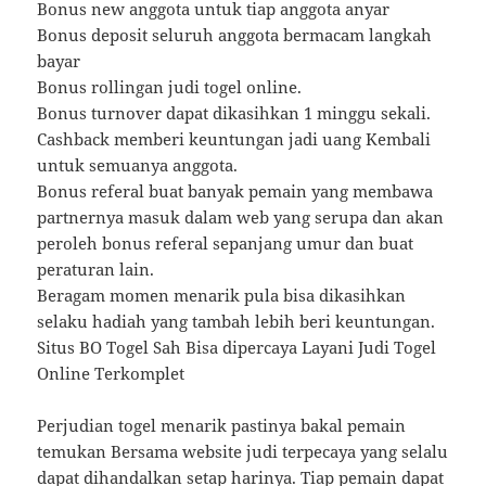
Bonus new anggota untuk tiap anggota anyar
Bonus deposit seluruh anggota bermacam langkah
bayar
Bonus rollingan judi togel online.
Bonus turnover dapat dikasihkan 1 minggu sekali.
Cashback memberi keuntungan jadi uang Kembali
untuk semuanya anggota.
Bonus referal buat banyak pemain yang membawa
partnernya masuk dalam web yang serupa dan akan
peroleh bonus referal sepanjang umur dan buat
peraturan lain.
Beragam momen menarik pula bisa dikasihkan
selaku hadiah yang tambah lebih beri keuntungan.
Situs BO Togel Sah Bisa dipercaya Layani Judi Togel
Online Terkomplet
Perjudian togel menarik pastinya bakal pemain
temukan Bersama website judi terpecaya yang selalu
dapat dihandalkan setap harinya. Tiap pemain dapat