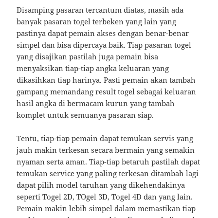
Disamping pasaran tercantum diatas, masih ada
banyak pasaran togel terbeken yang lain yang
pastinya dapat pemain akses dengan benar-benar
simpel dan bisa dipercaya baik. Tiap pasaran togel
yang disajikan pastilah juga pemain bisa
menyaksikan tiap-tiap angka keluaran yang
dikasihkan tiap harinya. Pasti pemain akan tambah
gampang memandang result togel sebagai keluaran
hasil angka di bermacam kurun yang tambah
komplet untuk semuanya pasaran siap.
Tentu, tiap-tiap pemain dapat temukan servis yang
jauh makin terkesan secara bermain yang semakin
nyaman serta aman. Tiap-tiap betaruh pastilah dapat
temukan service yang paling terkesan ditambah lagi
dapat pilih model taruhan yang dikehendakinya
seperti Togel 2D, TOgel 3D, Togel 4D dan yang lain.
Pemain makin lebih simpel dalam memastikan tiap