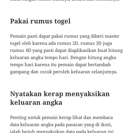
Pakai rumus togel
Pemain pasti dapat pakai rumus yang diberi master
togel oleh karena ada rumus 2D, rumus 3D juga
rumus 4D yang pasti dapat diaplikasikan buat hitung
keluaran angka tempo hari. Dengan hitung angka
tempo hari karena itu pemain dapat bertambah
gampang dan cocok peroleh keluaran selanjutnya.
Nyatakan kerap menyaksikan
keluaran angka
Penting untuk pemain kerap lihat dan membaca
data keluaran angka pada pasaran yang di ikuti,
ialah butuh menyaksikan data pada keluaran ini