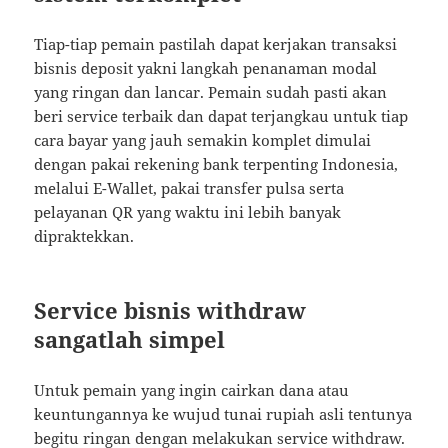
Tiap-tiap pemain pastilah dapat kerjakan transaksi
bisnis deposit yakni langkah penanaman modal
yang ringan dan lancar. Pemain sudah pasti akan
beri service terbaik dan dapat terjangkau untuk tiap
cara bayar yang jauh semakin komplet dimulai
dengan pakai rekening bank terpenting Indonesia,
melalui E-Wallet, pakai transfer pulsa serta
pelayanan QR yang waktu ini lebih banyak
dipraktekkan.
Service bisnis withdraw
sangatlah simpel
Untuk pemain yang ingin cairkan dana atau
keuntungannya ke wujud tunai rupiah asli tentunya
begitu ringan dengan melakukan service withdraw.