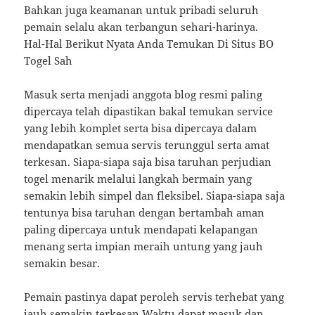
Bahkan juga keamanan untuk pribadi seluruh
pemain selalu akan terbangun sehari-harinya.
Hal-Hal Berikut Nyata Anda Temukan Di Situs BO
Togel Sah
Masuk serta menjadi anggota blog resmi paling
dipercaya telah dipastikan bakal temukan service
yang lebih komplet serta bisa dipercaya dalam
mendapatkan semua servis terunggul serta amat
terkesan. Siapa-siapa saja bisa taruhan perjudian
togel menarik melalui langkah bermain yang
semakin lebih simpel dan fleksibel. Siapa-siapa saja
tentunya bisa taruhan dengan bertambah aman
paling dipercaya untuk mendapati kelapangan
menang serta impian meraih untung yang jauh
semakin besar.
Pemain pastinya dapat peroleh servis terhebat yang
jauh semakin terkesan Waktu dapat masuk dan