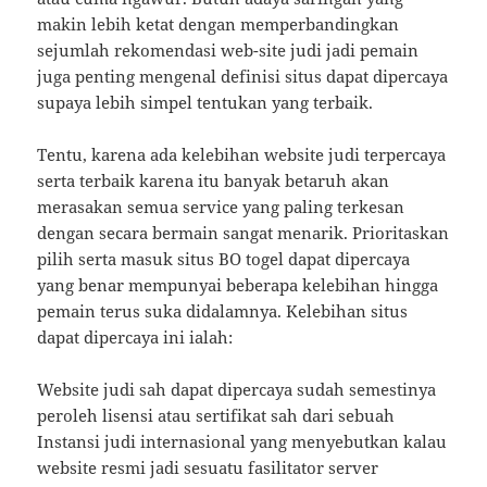
makin lebih ketat dengan memperbandingkan
sejumlah rekomendasi web-site judi jadi pemain
juga penting mengenal definisi situs dapat dipercaya
supaya lebih simpel tentukan yang terbaik.
Tentu, karena ada kelebihan website judi terpercaya
serta terbaik karena itu banyak betaruh akan
merasakan semua service yang paling terkesan
dengan secara bermain sangat menarik. Prioritaskan
pilih serta masuk situs BO togel dapat dipercaya
yang benar mempunyai beberapa kelebihan hingga
pemain terus suka didalamnya. Kelebihan situs
dapat dipercaya ini ialah:
Website judi sah dapat dipercaya sudah semestinya
peroleh lisensi atau sertifikat sah dari sebuah
Instansi judi internasional yang menyebutkan kalau
website resmi jadi sesuatu fasilitator server