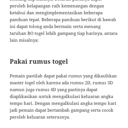
peroleh kelapangan raih kemenangan dengan
ketahui dan mengimplementasikan beberapa
panduan tepat. Beberapa panduan berikut di bawah
ini dapat tolong anda bermain serta menang
taruhan BO togel lebih gampang tiap harinya, antara
lain misalnya:
Pakai rumus togel
Pemain pastilah dapat pakai rumus yang dikasihkan
master togel oleh karena ada rumus 2D, rumus 3D
namun juga rumus 4D yang pastinya dapat
diaplikasikan untuk mengalkulasi keluaran angka
tempo hari. Dengan mengalkulasi angka tempo hari
jadi pemain dapat bertambah gampang serta cocok
peroleh keluaran seterusnya.