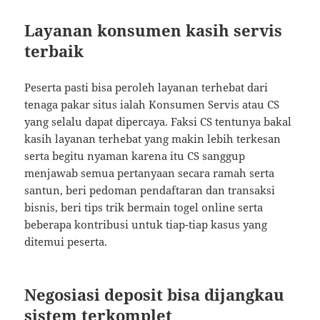
Layanan konsumen kasih servis
terbaik
Peserta pasti bisa peroleh layanan terhebat dari
tenaga pakar situs ialah Konsumen Servis atau CS
yang selalu dapat dipercaya. Faksi CS tentunya bakal
kasih layanan terhebat yang makin lebih terkesan
serta begitu nyaman karena itu CS sanggup
menjawab semua pertanyaan secara ramah serta
santun, beri pedoman pendaftaran dan transaksi
bisnis, beri tips trik bermain togel online serta
beberapa kontribusi untuk tiap-tiap kasus yang
ditemui peserta.
Negosiasi deposit bisa dijangkau
sistem terkomplet