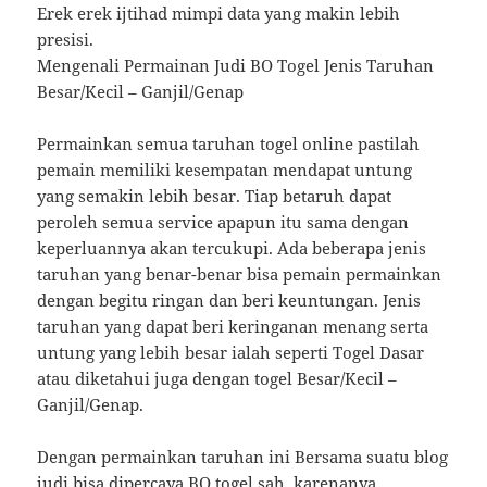
Erek erek ijtihad mimpi data yang makin lebih
presisi.
Mengenali Permainan Judi BO Togel Jenis Taruhan
Besar/Kecil – Ganjil/Genap
Permainkan semua taruhan togel online pastilah
pemain memiliki kesempatan mendapat untung
yang semakin lebih besar. Tiap betaruh dapat
peroleh semua service apapun itu sama dengan
keperluannya akan tercukupi. Ada beberapa jenis
taruhan yang benar-benar bisa pemain permainkan
dengan begitu ringan dan beri keuntungan. Jenis
taruhan yang dapat beri keringanan menang serta
untung yang lebih besar ialah seperti Togel Dasar
atau diketahui juga dengan togel Besar/Kecil –
Ganjil/Genap.
Dengan permainkan taruhan ini Bersama suatu blog
judi bisa dipercaya BO togel sah, karenanya