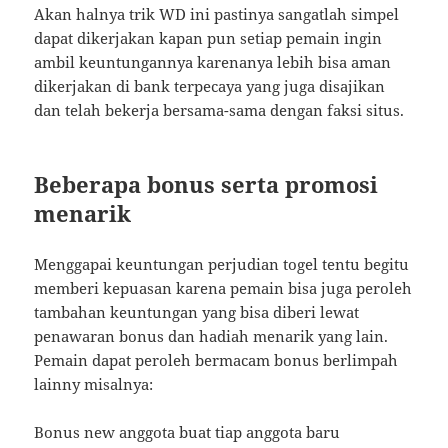
Akan halnya trik WD ini pastinya sangatlah simpel
dapat dikerjakan kapan pun setiap pemain ingin
ambil keuntungannya karenanya lebih bisa aman
dikerjakan di bank terpecaya yang juga disajikan
dan telah bekerja bersama-sama dengan faksi situs.
Beberapa bonus serta promosi
menarik
Menggapai keuntungan perjudian togel tentu begitu
memberi kepuasan karena pemain bisa juga peroleh
tambahan keuntungan yang bisa diberi lewat
penawaran bonus dan hadiah menarik yang lain.
Pemain dapat peroleh bermacam bonus berlimpah
lainny misalnya:
Bonus new anggota buat tiap anggota baru