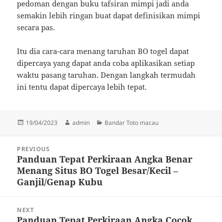
pedoman dengan buku tafsiran mimpi jadi anda
semakin lebih ringan buat dapat definisikan mimpi
secara pas.
Itu dia cara-cara menang taruhan BO togel dapat
dipercaya yang dapat anda coba aplikasikan setiap
waktu pasang taruhan. Dengan langkah termudah
ini tentu dapat dipercaya lebih tepat.
Posted
Author
Categories
19/04/2023
admin
Bandar Toto macau
on
Post
PREVIOUS
navigation
Panduan Tepat Perkiraan Angka Benar
Previous
Menang Situs BO Togel Besar/Kecil –
post:
Ganjil/Genap Kubu
NEXT
Panduan Tepat Perkiraan Angka Cocok
Next