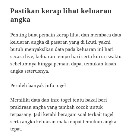
Pastikan kerap lihat keluaran
angka
Penting buat pemain kerap lihat dan membaca data
keluaran angka di pasaran yang di ikuti, yakni
butuh menyaksikan data pada keluaran ini hari
secara live, keluaran tempo hari serta kurun waktu
sebelumnya hingga pemain dapat temukan kisah
angka seterusnya.
Peroleh banyak info togel
Memiliki data dan info togel tentu bakal beri
prakiraan angka yang tambah cocok untuk
terpasang. Jadi ketahi beragam soal terkait togel
serta angka keluaran maka dapat temukan angka
tepat.