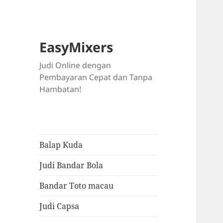
EasyMixers
Judi Online dengan
Pembayaran Cepat dan Tanpa
Hambatan!
Balap Kuda
Judi Bandar Bola
Bandar Toto macau
Judi Capsa