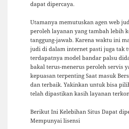
dapat dipercaya.
Utamanya memutuskan agen web judi 
peroleh layanan yang tambah lebih 
tanggung-jawab. Karena waktu ini 
judi di dalam internet pasti juga ta
terdapatnya model bandar palsu did
bakal terus-menerus peroleh servis
kepuasan terpenting Saat masuk Bers
dan terbaik. Yakinkan untuk bisa pil
telah dipastikan kasih layanan terkom
Berikut Ini Kelebihan Situs Dapat di
Mempunyai lisensi