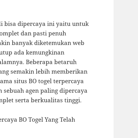
bisa dipercaya ini yaitu untuk
komplet dan pasti penuh
makin banyak diketemukan web
k tutup ada kemungkinan
alamnya. Beberapa betaruh
 yang semakin lebih memberikan
ama situs BO togel terpercaya
ih sebuah agen paling dipercaya
plet serta berkualitas tinggi.
percaya BO Togel Yang Telah