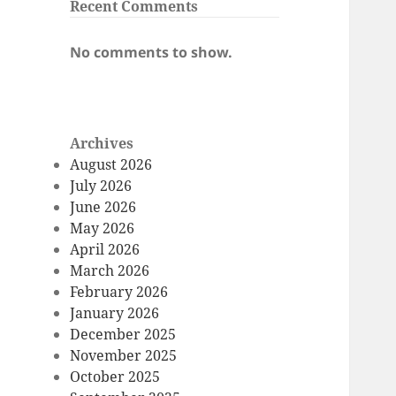
Recent Comments
No comments to show.
Archives
August 2026
July 2026
June 2026
May 2026
April 2026
March 2026
February 2026
January 2026
December 2025
November 2025
October 2025