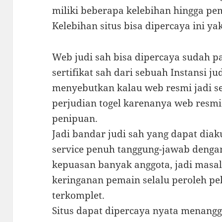
miliki beberapa kelebihan hingga pe
Kelebihan situs bisa dipercaya ini yak
Web judi sah bisa dipercaya sudah pa
sertifikat sah dari sebuah Instansi ju
menyebutkan kalau web resmi jadi ses
perjudian togel karenanya web resm
penipuan.
Jadi bandar judi sah yang dapat diak
service penuh tanggung-jawab deng
kepuasan banyak anggota, jadi masala
keringanan pemain selalu peroleh pe
terkomplet.
Situs dapat dipercaya nyata menan