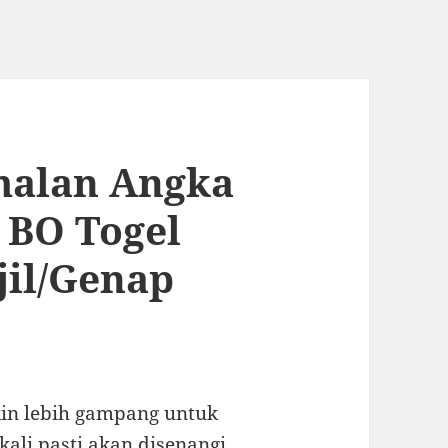
malan Angka
 BO Togel
jil/Genap
in lebih gampang untuk
ali pasti akan disenangi