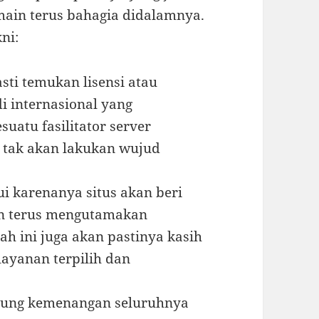
main terus bahagia didalamnya.
ni:
sti temukan lisensi atau
di internasional yang
uatu fasilitator server
i tak akan lakukan wujud
ui karenanya situs akan beri
an terus mengutamakan
h ini juga akan pastinya kasih
layanan terpilih dan
ggung kemenangan seluruhnya