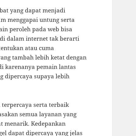
bat yang dapat menjadi
lam menggapai untung serta
ain peroleh pada web bisa
i dalam internet tak berarti
tentukan atau cuma
yang tambah lebih ketat dengan
di karenanya pemain lantas
ng dipercaya supaya lebih
 terpercaya serta terbaik
rasakan semua layanan yang
gat menarik. Kedepankan
el dapat dipercaya yang jelas