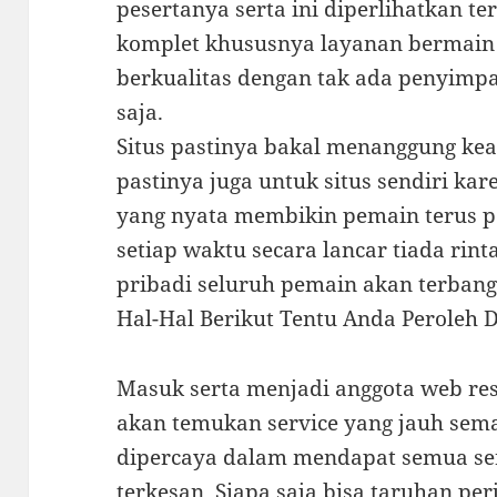
pesertanya serta ini diperlihatkan te
komplet khususnya layanan bermain 
berkualitas dengan tak ada penyimp
saja.
Situs pastinya bakal menanggung 
pastinya juga untuk situs sendiri kar
yang nyata membikin pemain terus per
setiap waktu secara lancar tiada rin
pribadi seluruh pemain akan terbang
Hal-Hal Berikut Tentu Anda Peroleh D
Masuk serta menjadi anggota web res
akan temukan service yang jauh sem
dipercaya dalam mendapat semua ser
terkesan. Siapa saja bisa taruhan pe