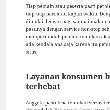
Tiap pemain atau peserta pasti perol
tiap-tiap hari atau kapan waktu. Den
dimulai dengan pagi sampai malam a
pastinya dengan service non-stop seh
mempermudah pemain temukan akses s
ada kendala apa saja karena itu pema
situs.
Layanan konsumen be
terhebat
Anggota pasti bisa temukan servis te