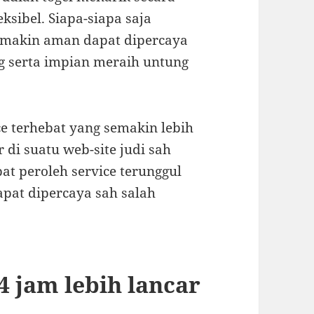
ksibel. Siapa-siapa saja
semakin aman dapat dipercaya
 serta impian meraih untung
ce terhebat yang semakin lebih
 di suatu web-site judi sah
pat peroleh service terunggul
dapat dipercaya sah salah
4 jam lebih lancar