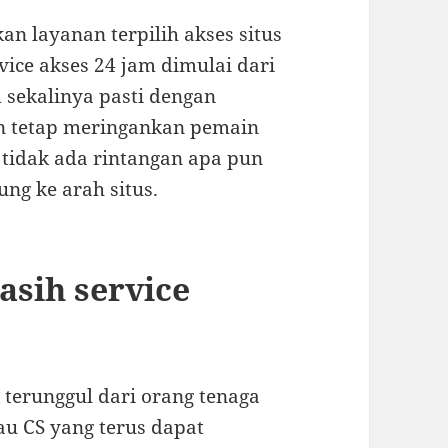
an layanan terpilih akses situs
vice akses 24 jam dimulai dari
 sekalinya pasti dengan
an tetap meringankan pemain
n tidak ada rintangan apa pun
ng ke arah situs.
sih service
n terunggul dari orang tenaga
au CS yang terus dapat