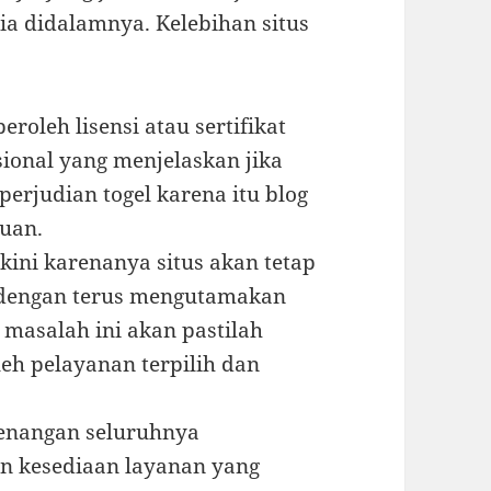
ia didalamnya. Kelebihan situs
roleh lisensi atau sertifikat
sional yang menjelaskan jika
 perjudian togel karena itu blog
puan.
akini karenanya situs akan tetap
 dengan terus mengutamakan
masalah ini akan pastilah
eh pelayanan terpilih dan
menangan seluruhnya
an kesediaan layanan yang