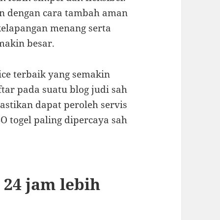
han dengan cara tambah aman
kelapangan menang serta
makin besar.
ce terbaik yang semakin
tar pada suatu blog judi sah
pastikan dapat peroleh servis
BO togel paling dipercaya sah
24 jam lebih