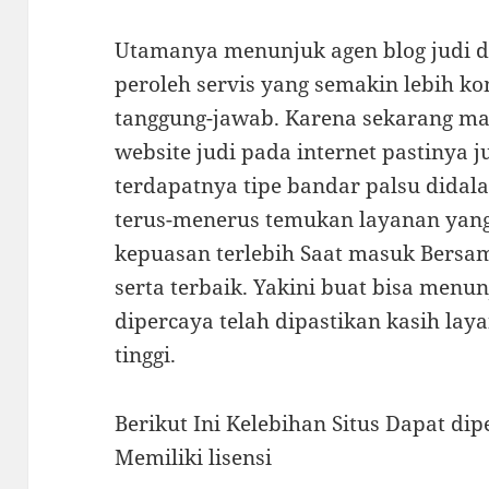
Utamanya menunjuk agen blog judi d
peroleh servis yang semakin lebih ko
tanggung-jawab. Karena sekarang m
website judi pada internet pastinya 
terdapatnya tipe bandar palsu dida
terus-menerus temukan layanan yan
kepuasan terlebih Saat masuk Bersam
serta terbaik. Yakini buat bisa menu
dipercaya telah dipastikan kasih lay
tinggi.
Berikut Ini Kelebihan Situs Dapat di
Memiliki lisensi