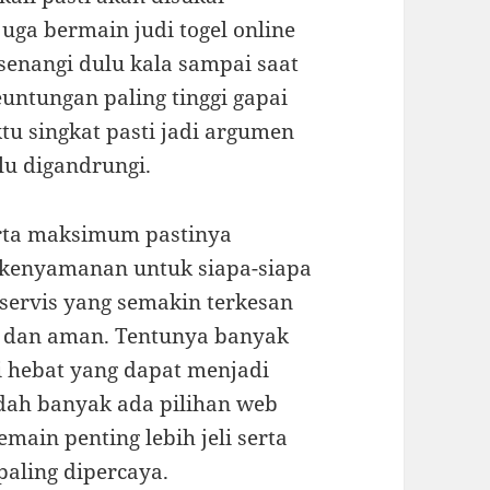
uga bermain judi togel online
senangi dulu kala sampai saat
untungan paling tinggi gapai
tu singkat pasti jadi argumen
lu digandrungi.
erta maksimum pastinya
i kenyamanan untuk siapa-siapa
 servis yang semakin terkesan
 dan aman. Tentunya banyak
i hebat yang dapat menjadi
Udah banyak ada pilihan web
main penting lebih jeli serta
paling dipercaya.