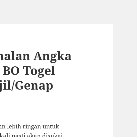
malan Angka
 BO Togel
jil/Genap
n lebih ringan untuk
ali pasti akan disukai