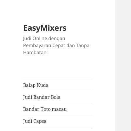
EasyMixers
Judi Online dengan
Pembayaran Cepat dan Tanpa
Hambatan!
Balap Kuda
Judi Bandar Bola
Bandar Toto macau
Judi Capsa