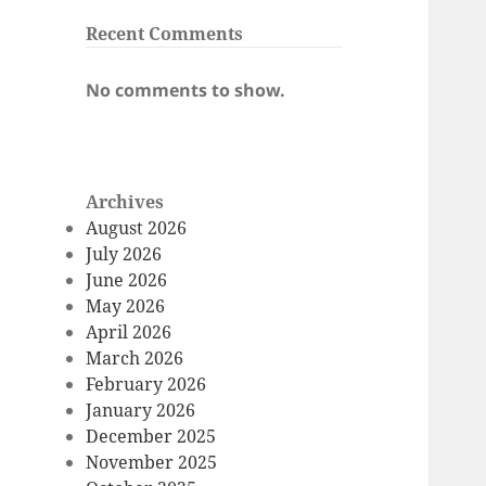
Recent Comments
No comments to show.
Archives
August 2026
July 2026
June 2026
May 2026
April 2026
March 2026
February 2026
January 2026
December 2025
November 2025