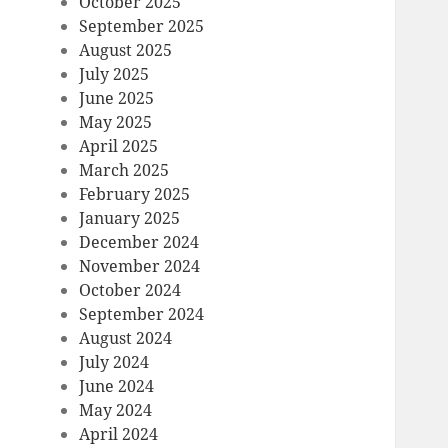
October 2025
September 2025
August 2025
July 2025
June 2025
May 2025
April 2025
March 2025
February 2025
January 2025
December 2024
November 2024
October 2024
September 2024
August 2024
July 2024
June 2024
May 2024
April 2024