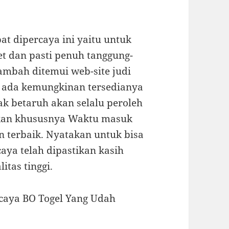
at dipercaya ini yaitu untuk
t dan pasti penuh tanggung-
ambah ditemui web-site judi
up ada kemungkinan tersedianya
k betaruh akan selalu peroleh
nkan khususnya Waktu masuk
n terbaik. Nyatakan untuk bisa
ya telah dipastikan kasih
itas tinggi.
ercaya BO Togel Yang Udah