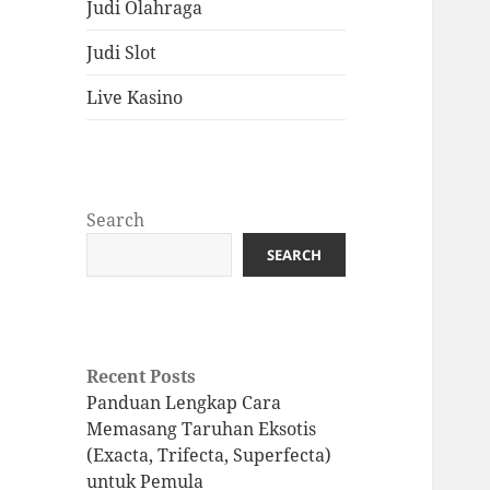
Judi Olahraga
Judi Slot
Live Kasino
Search
SEARCH
Recent Posts
Panduan Lengkap Cara
Memasang Taruhan Eksotis
(Exacta, Trifecta, Superfecta)
untuk Pemula