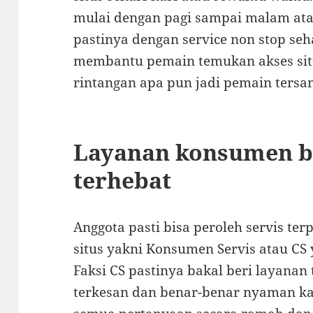
mulai dengan pagi sampai malam ata
pastinya dengan service non stop seh
membantu pemain temukan akses situs
rintangan apa pun jadi pemain tersa
Layanan konsumen b
terhebat
Anggota pasti bisa peroleh servis ter
situs yakni Konsumen Servis atau CS 
Faksi CS pastinya bakal beri layanan 
terkesan dan benar-benar nyaman k