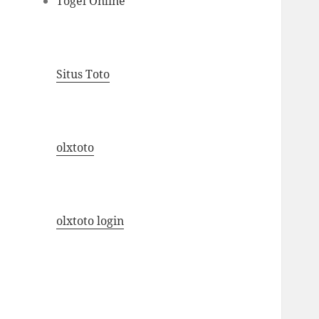
Togel Online
Situs Toto
olxtoto
olxtoto login