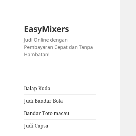
EasyMixers
Judi Online dengan
Pembayaran Cepat dan Tanpa
Hambatan!
Balap Kuda
Judi Bandar Bola
Bandar Toto macau
Judi Capsa