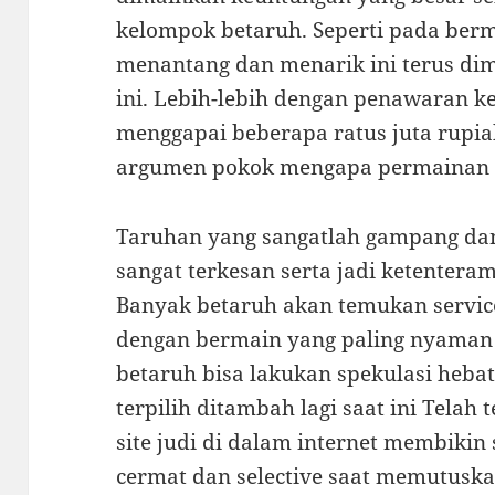
kelompok betaruh. Seperti pada berma
menantang dan menarik ini terus dim
ini. Lebih-lebih dengan penawaran ke
menggapai beberapa ratus juta rupia
argumen pokok mengapa permainan to
Taruhan yang sangatlah gampang da
sangat terkesan serta jadi ketenteram
Banyak betaruh akan temukan servic
dengan bermain yang paling nyaman
betaruh bisa lakukan spekulasi heba
terpilih ditambah lagi saat ini Telah
site judi di dalam internet membikin
cermat dan selective saat memutuskan