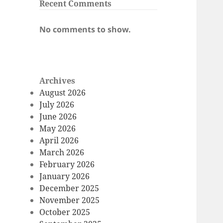
Recent Comments
No comments to show.
Archives
August 2026
July 2026
June 2026
May 2026
April 2026
March 2026
February 2026
January 2026
December 2025
November 2025
October 2025