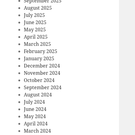
September 2025
August 2025
July 2025
June 2025
May 2025
April 2025
March 2025
February 2025
January 2025
December 2024
November 2024
October 2024
September 2024
August 2024
July 2024
June 2024
May 2024
April 2024
March 2024