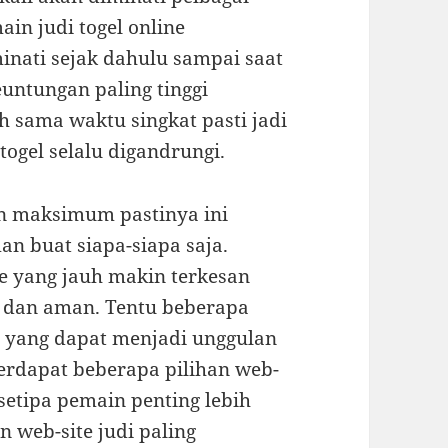
in judi togel online
inati sejak dahulu sampai saat
untungan paling tinggi
h sama waktu singkat pasti jadi
gel selalu digandrungi.
n maksimum pastinya ini
an buat siapa-siapa saja.
e yang jauh makin terkesan
 dan aman. Tentu beberapa
t yang dapat menjadi unggulan
 terdapat beberapa pilihan web-
 setipa pemain penting lebih
 web-site judi paling