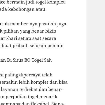
ice bermain judi togel komplet
k ada kebohongan atau
uruh member-nya pastilah juga
k pilihan yang benar bikin
ri-hari setiap saat secara
 buat pribadi seluruh pemain
an Di Situs BO Togel Sah
 paling dipercaya telah
 semakin lebih komplet dan bisa
layanan terhebat dan benar-
han perjudian togel menarik
gampang dan fleksibel. Siapa-