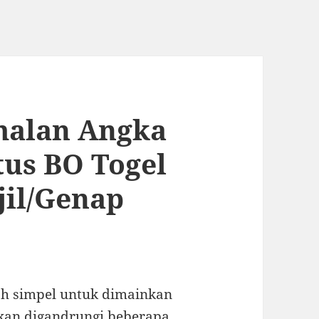
malan Angka
us BO Togel
jil/Genap
ah simpel untuk dimainkan
akan digandrungi beberapa