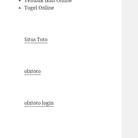
Tembak Ikan Online
Togel Online
Situs Toto
olxtoto
olxtoto login