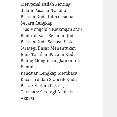
Mengenal Istilah Penting
dalam Pasaran Taruhan
Pacuan Kuda Internasional
Secara Lengkap
Tips Mengelola Keuangan atau
Bankroll Saat Bermain Judi
Pacuan Kuda Secara Bijak
Strategi Dasar Menentukan
Jenis Taruhan Pacuan Kuda
Paling Menguntungkan untuk
Pemula
Panduan Lengkap Membaca
Racecard dan Statistik Kuda
Pacu Sebelum Pasang
Taruhan: Strategi Analisis
Akurat