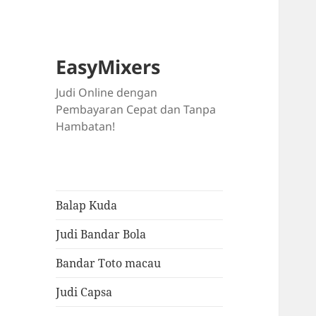
EasyMixers
Judi Online dengan
Pembayaran Cepat dan Tanpa
Hambatan!
Balap Kuda
Judi Bandar Bola
Bandar Toto macau
Judi Capsa