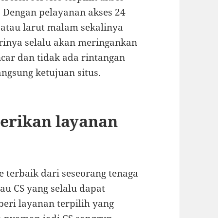
u. Dengan pelayanan akses 24
atau larut malam sekalinya
arinya selalu akan meringankan
ncar dan tidak ada rintangan
ngsung ketujuan situs.
erikan layanan
e terbaik dari seseorang tenaga
au CS yang selalu dapat
beri layanan terpilih yang