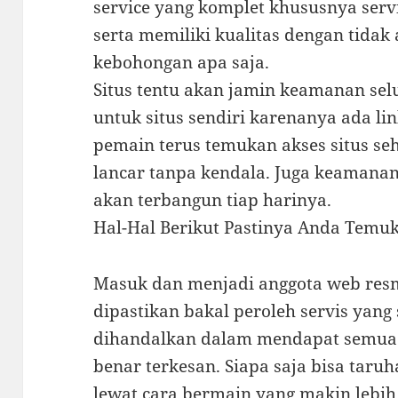
service yang komplet khususnya serv
serta memiliki kualitas dengan tida
kebohongan apa saja.
Situs tentu akan jamin keamanan sel
untuk situs sendiri karenanya ada lin
pemain terus temukan akses situs seha
lancar tanpa kendala. Juga keamanan
akan terbangun tiap harinya.
Hal-Hal Berikut Pastinya Anda Temuk
Masuk dan menjadi anggota web resmi
dipastikan bakal peroleh servis yang
dihandalkan dalam mendapat semua 
benar terkesan. Siapa saja bisa taru
lewat cara bermain yang makin lebih 