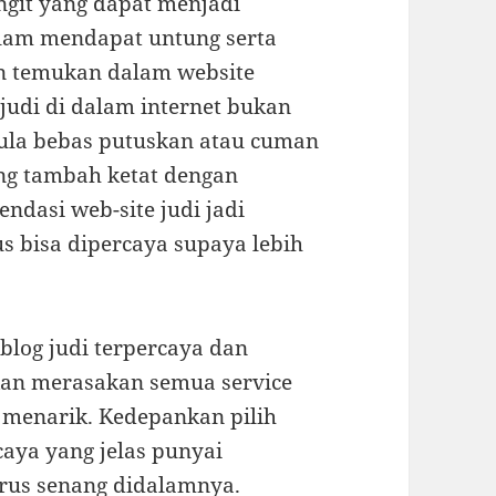
git yang dapat menjadi
alam mendapat untung serta
in temukan dalam website
judi di dalam internet bukan
la bebas putuskan atau cuman
ng tambah ketat dengan
asi web-site judi jadi
s bisa dipercaya supaya lebih
blog judi terpercaya dan
akan merasakan semua service
 menarik. Kedepankan pilih
caya yang jelas punyai
erus senang didalamnya.