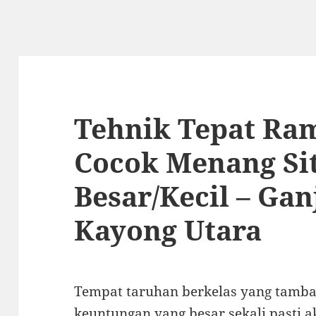
Tehnik Tepat Ra
Cocok Menang Sit
Besar/Kecil – Gan
Kayong Utara
Tempat taruhan berkelas yang tamb
keuntungan yang besar sekali pasti 