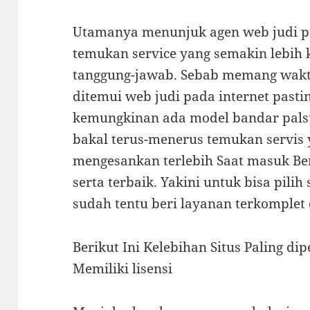
Utamanya menunjuk agen web judi pal
temukan service yang semakin lebih 
tanggung-jawab. Sebab memang wakt
ditemui web judi pada internet pasti
kemungkinan ada model bandar pals
bakal terus-menerus temukan servis
mengesankan terlebih Saat masuk Ber
serta terbaik. Yakini untuk bisa pilih
sudah tentu beri layanan terkomplet 
Berikut Ini Kelebihan Situs Paling di
Memiliki lisensi