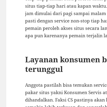
situs tiap-tiap hari atau kapan wakt
jam dimulai dari pagi sampai malam 
pasti dengan service non-stop tiap h
pemain peroleh akses situs secara la
apa pun karenanya pemain terjalin la
Layanan konsumen b
terunggul
Anggota pastilah bisa temukan servic
pakar situs yakni Konsumen Servis at
dihandalkan. Faksi CS pastinya akan 