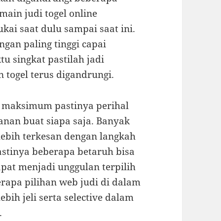
ain judi togel online
kai saat dulu sampai saat ini.
an paling tinggi capai
u singkat pastilah jadi
togel terus digandrungi.
 maksimum pastinya perihal
manan buat siapa saja. Banyak
lebih terkesan dengan langkah
stinya beberapa betaruh bisa
pat menjadi unggulan terpilih
erapa pilihan web judi di dalam
ebih jeli serta selective dalam
.