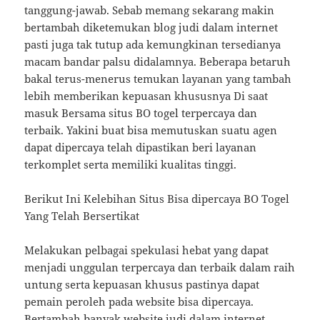
tanggung-jawab. Sebab memang sekarang makin
bertambah diketemukan blog judi dalam internet
pasti juga tak tutup ada kemungkinan tersedianya
macam bandar palsu didalamnya. Beberapa betaruh
bakal terus-menerus temukan layanan yang tambah
lebih memberikan kepuasan khususnya Di saat
masuk Bersama situs BO togel terpercaya dan
terbaik. Yakini buat bisa memutuskan suatu agen
dapat dipercaya telah dipastikan beri layanan
terkomplet serta memiliki kualitas tinggi.
Berikut Ini Kelebihan Situs Bisa dipercaya BO Togel
Yang Telah Bersertikat
Melakukan pelbagai spekulasi hebat yang dapat
menjadi unggulan terpercaya dan terbaik dalam raih
untung serta kepuasan khusus pastinya dapat
pemain peroleh pada website bisa dipercaya.
Bertambah banyak website judi dalam internet