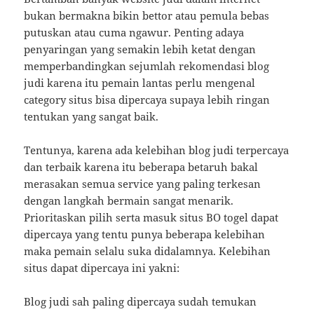
bukan bermakna bikin bettor atau pemula bebas
putuskan atau cuma ngawur. Penting adaya
penyaringan yang semakin lebih ketat dengan
memperbandingkan sejumlah rekomendasi blog
judi karena itu pemain lantas perlu mengenal
category situs bisa dipercaya supaya lebih ringan
tentukan yang sangat baik.
Tentunya, karena ada kelebihan blog judi terpercaya
dan terbaik karena itu beberapa betaruh bakal
merasakan semua service yang paling terkesan
dengan langkah bermain sangat menarik.
Prioritaskan pilih serta masuk situs BO togel dapat
dipercaya yang tentu punya beberapa kelebihan
maka pemain selalu suka didalamnya. Kelebihan
situs dapat dipercaya ini yakni:
Blog judi sah paling dipercaya sudah temukan