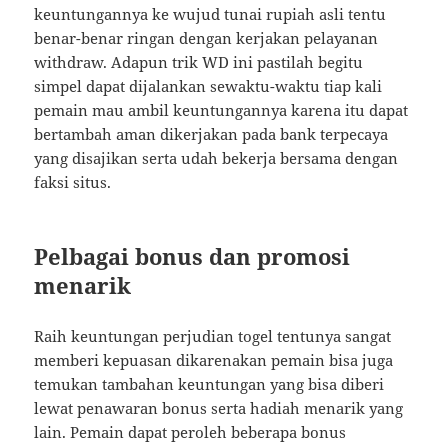
keuntungannya ke wujud tunai rupiah asli tentu
benar-benar ringan dengan kerjakan pelayanan
withdraw. Adapun trik WD ini pastilah begitu
simpel dapat dijalankan sewaktu-waktu tiap kali
pemain mau ambil keuntungannya karena itu dapat
bertambah aman dikerjakan pada bank terpecaya
yang disajikan serta udah bekerja bersama dengan
faksi situs.
Pelbagai bonus dan promosi
menarik
Raih keuntungan perjudian togel tentunya sangat
memberi kepuasan dikarenakan pemain bisa juga
temukan tambahan keuntungan yang bisa diberi
lewat penawaran bonus serta hadiah menarik yang
lain. Pemain dapat peroleh beberapa bonus