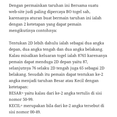
Dengan permainkan taruhan ini Bersama suatu
web-site judi paling dipercaya BO togel sah,
karenanya aturan buat bermain taruhan ini ialah
dengan 2 ketetapan yang dapat pemain
mengikutinya contohnya:
Tentukan 2D lebih dahulu ialah sebagai dua angka
depan, dua angka tengah dan dua angka belakang.
Kalau misalkan keluaran togel ialah 8765 karenanya
pemain dapat menduga 2D depan yaitu 87,
selanjutnya 76 selaku 2D tengah juga 65 sebagai 2D
belakang. Sesudah itu pemain dapat tentukan ke-2
angka menjadi taruhan Besar atau Kecil dengan
ketetapan:
BESAR= yaitu kalau dari ke-2 angka tertulis di sisi
nomor 50-99.
KECIL= merupakan bila dari ke-2 angka tersebut di
sisi nomor 00-49.