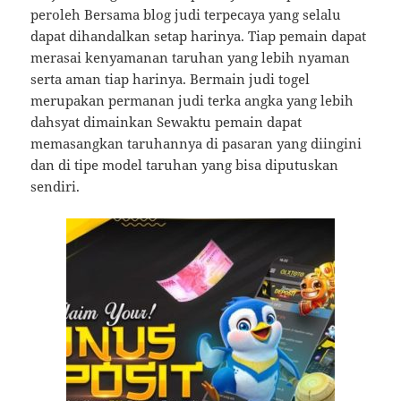
peroleh Bersama blog judi terpecaya yang selalu
dapat dihandalkan setap harinya. Tiap pemain dapat
merasai kenyamanan taruhan yang lebih nyaman
serta aman tiap harinya. Bermain judi togel
merupakan permanan judi terka angka yang lebih
dahsyat dimainkan Sewaktu pemain dapat
memasangkan taruhannya di pasaran yang diingini
dan di tipe model taruhan yang bisa diputuskan
sendiri.