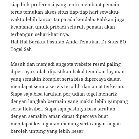
siap link preferensi yang tentu membuat pemain
terus temukan akses situs tiap-tiap hari sewaktu-
waktu lebih lancar tanpa ada kendala. Bahkan juga
keamanan untuk pribadi seluruh pemain akan
terbangun sehari-harinya.
Hal-Hal Berikut Pastilah Anda Temukan Di Situs BO
Togel Sah
Masuk dan menjadi anggota website resmi paling
dipercaya sudah dipastikan bakal temukan layanan
yang semakin komplet serta bisa dipercaya dalam
mendapat semua servis terpilih dan amat terkesan.
Siapa saja bisa taruhan perjudian togel menarik
dengan langkah bermain yang makin lebih gampang
serta fleksibel. Siapa saja pastinya bisa taruhan
dengan semakin aman dapat dipercaya buat
mendapat keringanan menang serta angan-angan
beroleh untung yang lebih besar.