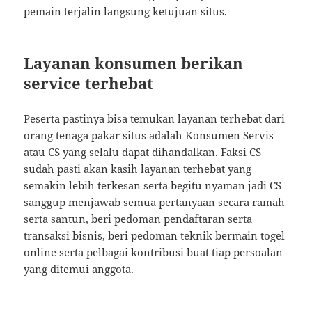
pemain terjalin langsung ketujuan situs.
Layanan konsumen berikan
service terhebat
Peserta pastinya bisa temukan layanan terhebat dari
orang tenaga pakar situs adalah Konsumen Servis
atau CS yang selalu dapat dihandalkan. Faksi CS
sudah pasti akan kasih layanan terhebat yang
semakin lebih terkesan serta begitu nyaman jadi CS
sanggup menjawab semua pertanyaan secara ramah
serta santun, beri pedoman pendaftaran serta
transaksi bisnis, beri pedoman teknik bermain togel
online serta pelbagai kontribusi buat tiap persoalan
yang ditemui anggota.