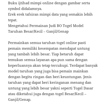
Buku ijtihad mimpi online dengan gambar serta
symbol didalamnya.
Erek erek tafsiran mimpi data yang semakin lebih
tepat.
Mengetahui Permainan Judi BO Togel Model
Taruhan Besar/Kecil – Ganjil/Genap
Permainkan semua taruhan togel online pasti
pemain memiliki kesempatan mendapat untung
yang tambah lebih besar. Tiap betaruh dapat
temukan semua layanan apa pun sama dengan
keperluannya akan tetap tercukupi. Terdapat banyak
model taruhan yang juga bisa pemain mainkan
dengan begitu ringan dan beri keuntungan. Jenis
taruhan yang dapat beri keringanan menang dan
untung yang lebih besar yakni seperti Togel Dasar
atau diketahui juga dengan togel Besar/Kecil –
Ganjil/Genap.