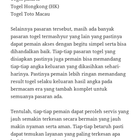
Togel Hongkong (HK)
Togel Toto Macau
Selainnya pasaran tersebut, masih ada banyak
pasaran togel termashyur yang lain yang pastinya
dapat pemain akses dengan begitu simpel serta bisa
dihandalkan baik. Tiap-tiap pasaran togel yang
disiapkan pastinya juga pemain bisa memandang
tiap-tiap angka keluaran yang dikasihkan sehari-
harinya. Pastinya pemain lebih ringan memandang
result togel selaku keluaran hasil angka pada
bermacam era yang tambah komplet untuk
semuanya pasaran ada.
Tentulah, tiap-tiap pemain dapat peroleh servis yang
jauh semakin terkesan secara bermain yang jauh
makin nyaman serta aman. Tiap-tiap betaruh pasti
dapat temukan layanan yang paling terkesan apa