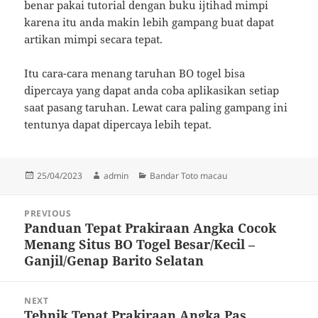
benar pakai tutorial dengan buku ijtihad mimpi
karena itu anda makin lebih gampang buat dapat
artikan mimpi secara tepat.
Itu cara-cara menang taruhan BO togel bisa
dipercaya yang dapat anda coba aplikasikan setiap
saat pasang taruhan. Lewat cara paling gampang ini
tentunya dapat dipercaya lebih tepat.
Posted
Author
Categories
25/04/2023
admin
Bandar Toto macau
on
Post
PREVIOUS
navigation
Panduan Tepat Prakiraan Angka Cocok
Previous
Menang Situs BO Togel Besar/Kecil –
post:
Ganjil/Genap Barito Selatan
NEXT
Tehnik Tepat Prakiraan Angka Pas
Next