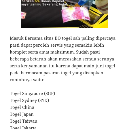
Masuk Bersama situs BO togel sah paling dipercaya
pasti dapat peroleh servis yang semakin lebih
komplet serta amat maksimum. Sudah pasti
beberapa betaruh akan merasakan semua serunya
serta kenyamanan itu karena dapat main judi togel
pada bermacam pasaran togel yang disiapkan
contohnya yaitu:
Togel Singapore (SGP)
Togel Sydney (SYD)
Togel China
Togel Japan
Togel Taiwan
Togel Jakarta