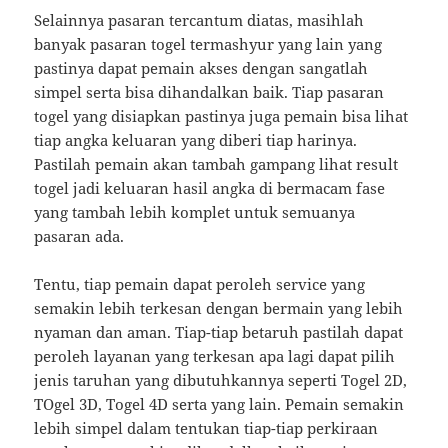
Selainnya pasaran tercantum diatas, masihlah
banyak pasaran togel termashyur yang lain yang
pastinya dapat pemain akses dengan sangatlah
simpel serta bisa dihandalkan baik. Tiap pasaran
togel yang disiapkan pastinya juga pemain bisa lihat
tiap angka keluaran yang diberi tiap harinya.
Pastilah pemain akan tambah gampang lihat result
togel jadi keluaran hasil angka di bermacam fase
yang tambah lebih komplet untuk semuanya
pasaran ada.
Tentu, tiap pemain dapat peroleh service yang
semakin lebih terkesan dengan bermain yang lebih
nyaman dan aman. Tiap-tiap betaruh pastilah dapat
peroleh layanan yang terkesan apa lagi dapat pilih
jenis taruhan yang dibutuhkannya seperti Togel 2D,
TOgel 3D, Togel 4D serta yang lain. Pemain semakin
lebih simpel dalam tentukan tiap-tiap perkiraan