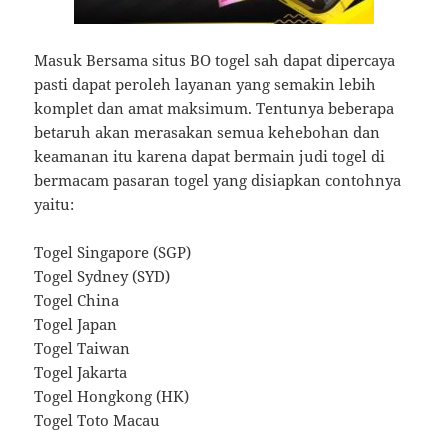
Masuk Bersama situs BO togel sah dapat dipercaya
pasti dapat peroleh layanan yang semakin lebih
komplet dan amat maksimum. Tentunya beberapa
betaruh akan merasakan semua kehebohan dan
keamanan itu karena dapat bermain judi togel di
bermacam pasaran togel yang disiapkan contohnya
yaitu:
Togel Singapore (SGP)
Togel Sydney (SYD)
Togel China
Togel Japan
Togel Taiwan
Togel Jakarta
Togel Hongkong (HK)
Togel Toto Macau