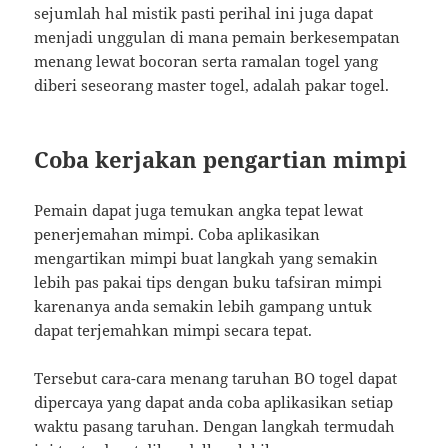
sejumlah hal mistik pasti perihal ini juga dapat
menjadi unggulan di mana pemain berkesempatan
menang lewat bocoran serta ramalan togel yang
diberi seseorang master togel, adalah pakar togel.
Coba kerjakan pengartian mimpi
Pemain dapat juga temukan angka tepat lewat
penerjemahan mimpi. Coba aplikasikan
mengartikan mimpi buat langkah yang semakin
lebih pas pakai tips dengan buku tafsiran mimpi
karenanya anda semakin lebih gampang untuk
dapat terjemahkan mimpi secara tepat.
Tersebut cara-cara menang taruhan BO togel dapat
dipercaya yang dapat anda coba aplikasikan setiap
waktu pasang taruhan. Dengan langkah termudah