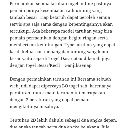
Permainkan semua taruhan togel online pastinya
pemain punya kesempatan raih untung yang
tambah besar. Tiap betaruh dapat peroleh semua
servis apa saja sama dengan kepentingannya akan
tercukupi. Ada beberapa model taruhan yang bisa
pemain permainkan dengan begitu ringan serta
memberikan keuntungan. Type taruhan yang dapat
kasih keluasaan menang dan untung yang lebih
besar yaitu seperti Togel Dasar atau dikenali juga
dengan togel Besar/Kecil – Ganjil/Genap.
Dengan permainkan taruhan ini Bersama sebuah
web judi dapat dipercaya BO togel sah, karenanya
peraturan untuk main taruhan ini merupakan
dengan 2 peraturan yang dapat pemain
mengikutinya misalnya:
Tentukan 2D lebih dahulu sebagai dua angka depan,
dua angka tengah serta dua angka belakang. Bila