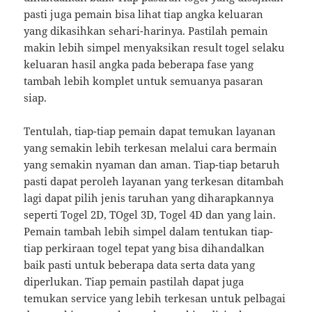
pasti juga pemain bisa lihat tiap angka keluaran
yang dikasihkan sehari-harinya. Pastilah pemain
makin lebih simpel menyaksikan result togel selaku
keluaran hasil angka pada beberapa fase yang
tambah lebih komplet untuk semuanya pasaran
siap.
Tentulah, tiap-tiap pemain dapat temukan layanan
yang semakin lebih terkesan melalui cara bermain
yang semakin nyaman dan aman. Tiap-tiap betaruh
pasti dapat peroleh layanan yang terkesan ditambah
lagi dapat pilih jenis taruhan yang diharapkannya
seperti Togel 2D, TOgel 3D, Togel 4D dan yang lain.
Pemain tambah lebih simpel dalam tentukan tiap-
tiap perkiraan togel tepat yang bisa dihandalkan
baik pasti untuk beberapa data serta data yang
diperlukan. Tiap pemain pastilah dapat juga
temukan service yang lebih terkesan untuk pelbagai