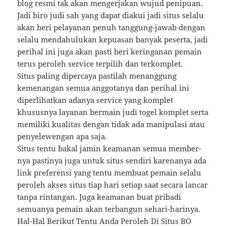
blog resmi tak akan mengerjakan wujud penipuan.
Jadi biro judi sah yang dapat diakui jadi situs selalu
akan beri pelayanan penuh tanggung-jawab dengan
selalu mendahulukan kepuasan banyak peserta, jadi
perihal ini juga akan pasti beri keringanan pemain
terus peroleh service terpilih dan terkomplet.
Situs paling dipercaya pastilah menanggung
kemenangan semua anggotanya dan perihal ini
diperlihatkan adanya service yang komplet
khususnya layanan bermain judi togel komplet serta
memiliki kualitas dengan tidak ada manipulasi atau
penyelewengan apa saja.
Situs tentu bakal jamin keamanan semua member-
nya pastinya juga untuk situs sendiri karenanya ada
link preferensi yang tentu membuat pemain selalu
peroleh akses situs tiap hari setiap saat secara lancar
tanpa rintangan. Juga keamanan buat pribadi
semuanya pemain akan terbangun sehari-harinya.
Hal-Hal Berikut Tentu Anda Peroleh Di Situs BO