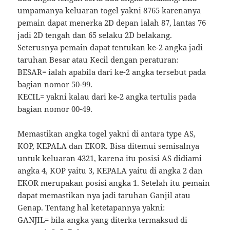
umpamanya keluaran togel yakni 8765 karenanya
pemain dapat menerka 2D depan ialah 87, lantas 76
jadi 2D tengah dan 65 selaku 2D belakang.
Seterusnya pemain dapat tentukan ke-2 angka jadi
taruhan Besar atau Kecil dengan peraturan:
BESAR= ialah apabila dari ke-2 angka tersebut pada
bagian nomor 50-99.
KECIL= yakni kalau dari ke-2 angka tertulis pada
bagian nomor 00-49.
Memastikan angka togel yakni di antara type AS,
KOP, KEPALA dan EKOR. Bisa ditemui semisalnya
untuk keluaran 4321, karena itu posisi AS didiami
angka 4, KOP yaitu 3, KEPALA yaitu di angka 2 dan
EKOR merupakan posisi angka 1. Setelah itu pemain
dapat memastikan nya jadi taruhan Ganjil atau
Genap. Tentang hal ketetapannya yakni:
GANJIL= bila angka yang diterka termaksud di