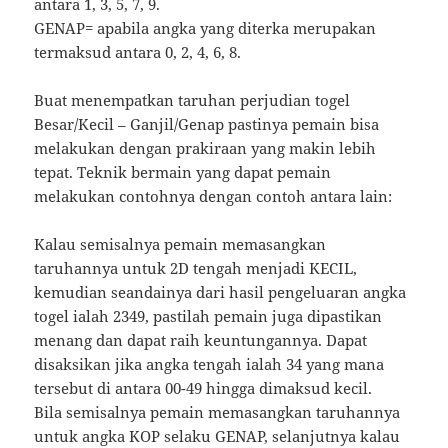
antara 1, 3, 5, 7, 9.
GENAP= apabila angka yang diterka merupakan
termaksud antara 0, 2, 4, 6, 8.
Buat menempatkan taruhan perjudian togel
Besar/Kecil – Ganjil/Genap pastinya pemain bisa
melakukan dengan prakiraan yang makin lebih
tepat. Teknik bermain yang dapat pemain
melakukan contohnya dengan contoh antara lain:
Kalau semisalnya pemain memasangkan
taruhannya untuk 2D tengah menjadi KECIL,
kemudian seandainya dari hasil pengeluaran angka
togel ialah 2349, pastilah pemain juga dipastikan
menang dan dapat raih keuntungannya. Dapat
disaksikan jika angka tengah ialah 34 yang mana
tersebut di antara 00-49 hingga dimaksud kecil.
Bila semisalnya pemain memasangkan taruhannya
untuk angka KOP selaku GENAP, selanjutnya kalau