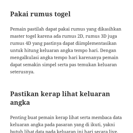
Pakai rumus togel
Pemain pastilah dapat pakai rumus yang dikasihkan
master togel karena ada rumus 2D, rumus 3D juga
rumus 4D yang pastinya dapat diimplementasikan
untuk hitung keluaran angka tempo hari. Dengan
mengalkulasi angka tempo hari karenanya pemain
dapat semakin simpel serta pas temukan keluaran
seterusnya.
Pastikan kerap lihat keluaran
angka
Penting buat pemain kerap lihat serta membaca data
keluaran angka pada pasaran yang di ikuti, yakni
butuh lihat data pada keluaran ini hari secara live,