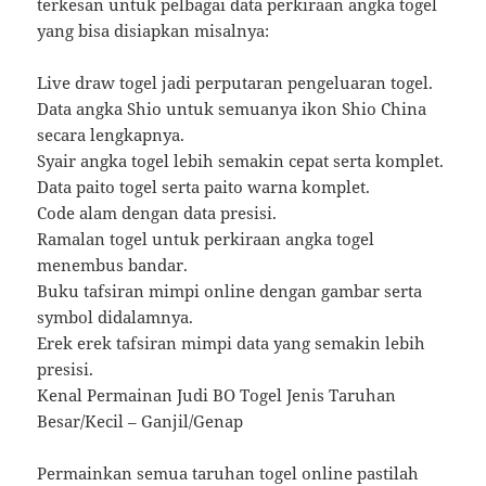
terkesan untuk pelbagai data perkiraan angka togel
yang bisa disiapkan misalnya:
Live draw togel jadi perputaran pengeluaran togel.
Data angka Shio untuk semuanya ikon Shio China
secara lengkapnya.
Syair angka togel lebih semakin cepat serta komplet.
Data paito togel serta paito warna komplet.
Code alam dengan data presisi.
Ramalan togel untuk perkiraan angka togel
menembus bandar.
Buku tafsiran mimpi online dengan gambar serta
symbol didalamnya.
Erek erek tafsiran mimpi data yang semakin lebih
presisi.
Kenal Permainan Judi BO Togel Jenis Taruhan
Besar/Kecil – Ganjil/Genap
Permainkan semua taruhan togel online pastilah