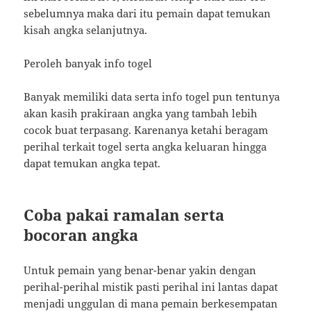
sebelumnya maka dari itu pemain dapat temukan
kisah angka selanjutnya.
Peroleh banyak info togel
Banyak memiliki data serta info togel pun tentunya
akan kasih prakiraan angka yang tambah lebih
cocok buat terpasang. Karenanya ketahi beragam
perihal terkait togel serta angka keluaran hingga
dapat temukan angka tepat.
Coba pakai ramalan serta
bocoran angka
Untuk pemain yang benar-benar yakin dengan
perihal-perihal mistik pasti perihal ini lantas dapat
menjadi unggulan di mana pemain berkesempatan