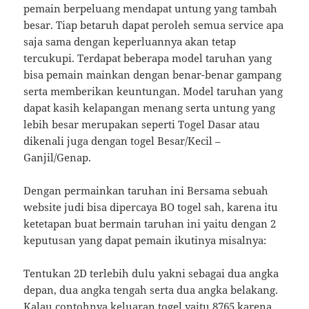
pemain berpeluang mendapat untung yang tambah
besar. Tiap betaruh dapat peroleh semua service apa
saja sama dengan keperluannya akan tetap
tercukupi. Terdapat beberapa model taruhan yang
bisa pemain mainkan dengan benar-benar gampang
serta memberikan keuntungan. Model taruhan yang
dapat kasih kelapangan menang serta untung yang
lebih besar merupakan seperti Togel Dasar atau
dikenali juga dengan togel Besar/Kecil –
Ganjil/Genap.
Dengan permainkan taruhan ini Bersama sebuah
website judi bisa dipercaya BO togel sah, karena itu
ketetapan buat bermain taruhan ini yaitu dengan 2
keputusan yang dapat pemain ikutinya misalnya:
Tentukan 2D terlebih dulu yakni sebagai dua angka
depan, dua angka tengah serta dua angka belakang.
Kalau contohnya keluaran togel yaitu 8765 karena