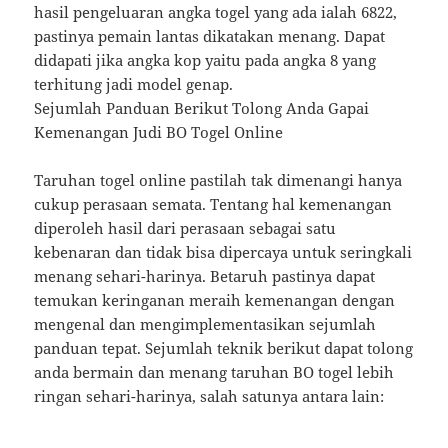
hasil pengeluaran angka togel yang ada ialah 6822,
pastinya pemain lantas dikatakan menang. Dapat
didapati jika angka kop yaitu pada angka 8 yang
terhitung jadi model genap.
Sejumlah Panduan Berikut Tolong Anda Gapai
Kemenangan Judi BO Togel Online
Taruhan togel online pastilah tak dimenangi hanya
cukup perasaan semata. Tentang hal kemenangan
diperoleh hasil dari perasaan sebagai satu
kebenaran dan tidak bisa dipercaya untuk seringkali
menang sehari-harinya. Betaruh pastinya dapat
temukan keringanan meraih kemenangan dengan
mengenal dan mengimplementasikan sejumlah
panduan tepat. Sejumlah teknik berikut dapat tolong
anda bermain dan menang taruhan BO togel lebih
ringan sehari-harinya, salah satunya antara lain: