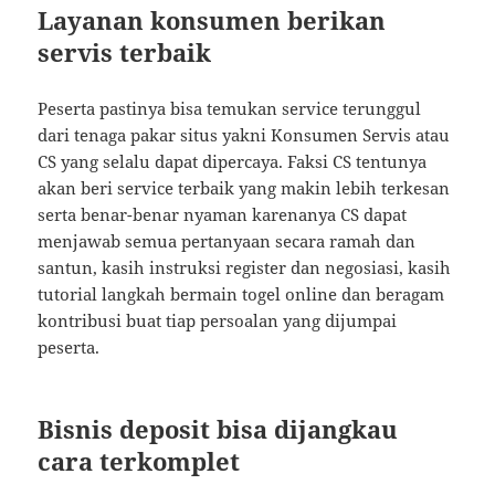
Layanan konsumen berikan
servis terbaik
Peserta pastinya bisa temukan service terunggul
dari tenaga pakar situs yakni Konsumen Servis atau
CS yang selalu dapat dipercaya. Faksi CS tentunya
akan beri service terbaik yang makin lebih terkesan
serta benar-benar nyaman karenanya CS dapat
menjawab semua pertanyaan secara ramah dan
santun, kasih instruksi register dan negosiasi, kasih
tutorial langkah bermain togel online dan beragam
kontribusi buat tiap persoalan yang dijumpai
peserta.
Bisnis deposit bisa dijangkau
cara terkomplet