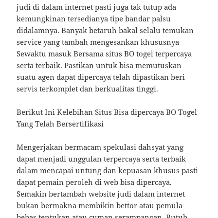
judi di dalam internet pasti juga tak tutup ada
kemungkinan tersedianya tipe bandar palsu
didalamnya. Banyak betaruh bakal selalu temukan
service yang tambah mengesankan khususnya
Sewaktu masuk Bersama situs BO togel terpercaya
serta terbaik. Pastikan untuk bisa memutuskan
suatu agen dapat dipercaya telah dipastikan beri
servis terkomplet dan berkualitas tinggi.
Berikut Ini Kelebihan Situs Bisa dipercaya BO Togel
Yang Telah Bersertifikasi
Mengerjakan bermacam spekulasi dahsyat yang
dapat menjadi unggulan terpercaya serta terbaik
dalam mencapai untung dan kepuasan khusus pasti
dapat pemain peroleh di web bisa dipercaya.
Semakin bertambah website judi dalam internet
bukan bermakna membikin bettor atau pemula
bebas tentukan atau cuman serampangan. Butuh